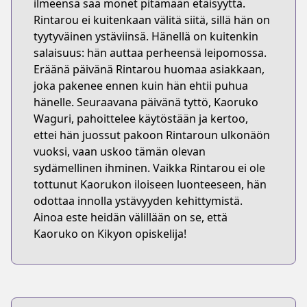
ilmeensä saa monet pitämään etäisyyttä.
Rintarou ei kuitenkaan välitä siitä, sillä hän on
tyytyväinen ystäviinsä. Hänellä on kuitenkin
salaisuus: hän auttaa perheensä leipomossa.
Eräänä päivänä Rintarou huomaa asiakkaan,
joka pakenee ennen kuin hän ehtii puhua
hänelle. Seuraavana päivänä tyttö, Kaoruko
Waguri, pahoittelee käytöstään ja kertoo,
ettei hän juossut pakoon Rintaroun ulkonäön
vuoksi, vaan uskoo tämän olevan
sydämellinen ihminen. Vaikka Rintarou ei ole
tottunut Kaorukon iloiseen luonteeseen, hän
odottaa innolla ystävyyden kehittymistä.
Ainoa este heidän välillään on se, että
Kaoruko on Kikyon opiskelija!