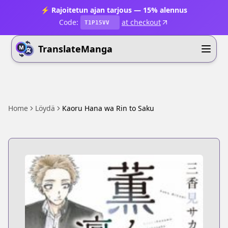
⚡ Rajoitetun ajan tarjous — 15% alennus
Code:
at checkout
T1P15VV
TranslateManga
Home
Löydä
Kaoru Hana wa Rin to Saku