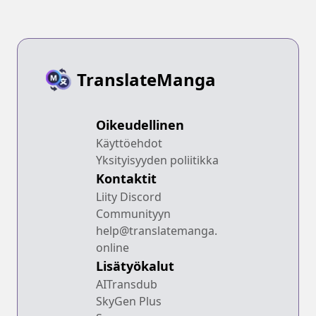
TranslateManga
Oikeudellinen
Käyttöehdot
Yksityisyyden poliitikka
Kontaktit
Liity Discord
Communityyn
help@translatemanga.
online
Lisätyökalut
AITransdub
SkyGen Plus