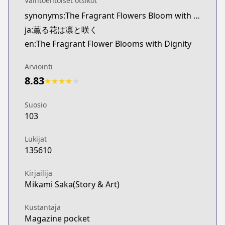
Vaihtoehtoiset otsikot
Twitter
synonyms:The Fragrant Flowers Bloom with Dignity
https://twitter.com/kaoruhana_mp
ja:薫る花は凛と咲く
Pocket Magazine
Pocket Magazine
en:The Fragrant Flower Blooms with Dignity
https://pocket.shonenmagazine.com/episode/32
Arviointi
8.83
★
★
★
★
★
Suosio
103
Lukijat
135610
Kirjailija
Mikami Saka(Story & Art)
Kustantaja
Magazine pocket