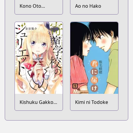
Kono Oto
Ao no Hako
Tomare!
Kishuku Gakkou
Kimi ni Todoke
no Juliet