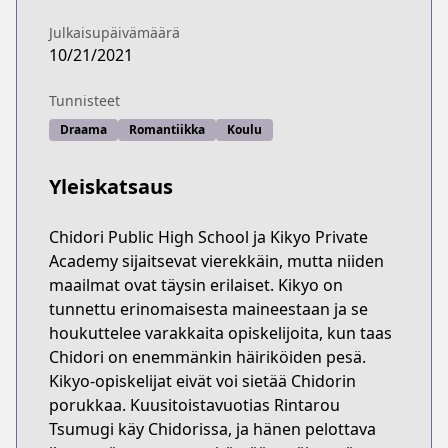
Julkaisupäivämäärä
10/21/2021
Tunnisteet
Draama
Romantiikka
Koulu
Yleiskatsaus
Chidori Public High School ja Kikyo Private
Academy sijaitsevat vierekkäin, mutta niiden
maailmat ovat täysin erilaiset. Kikyo on
tunnettu erinomaisesta maineestaan ja se
houkuttelee varakkaita opiskelijoita, kun taas
Chidori on enemmänkin häiriköiden pesä.
Kikyo-opiskelijat eivät voi sietää Chidorin
porukkaa. Kuusitoistavuotias Rintarou
Tsumugi käy Chidorissa, ja hänen pelottava