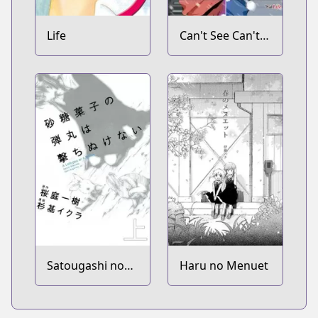
Life
Can't See Can't
Hear But Love
Satougashi no
Haru no Menuet
Dangan wa
Uchinukenai: A
Lollypop or A