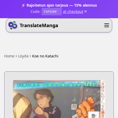
⚡ Rajoitetun ajan tarjous — 15% alennus
Code:
at checkout
T1P15VV
TranslateManga
Home
Löydä
Koe no Katachi