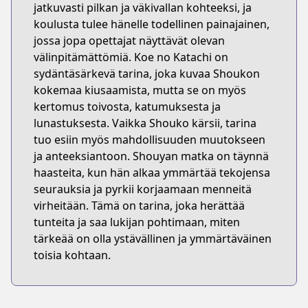
jatkuvasti pilkan ja väkivallan kohteeksi, ja
koulusta tulee hänelle todellinen painajainen,
jossa jopa opettajat näyttävät olevan
välinpitämättömiä. Koe no Katachi on
sydäntäsärkevä tarina, joka kuvaa Shoukon
kokemaa kiusaamista, mutta se on myös
kertomus toivosta, katumuksesta ja
lunastuksesta. Vaikka Shouko kärsii, tarina
tuo esiin myös mahdollisuuden muutokseen
ja anteeksiantoon. Shouyan matka on täynnä
haasteita, kun hän alkaa ymmärtää tekojensa
seurauksia ja pyrkii korjaamaan menneitä
virheitään. Tämä on tarina, joka herättää
tunteita ja saa lukijan pohtimaan, miten
tärkeää on olla ystävällinen ja ymmärtäväinen
toisia kohtaan.