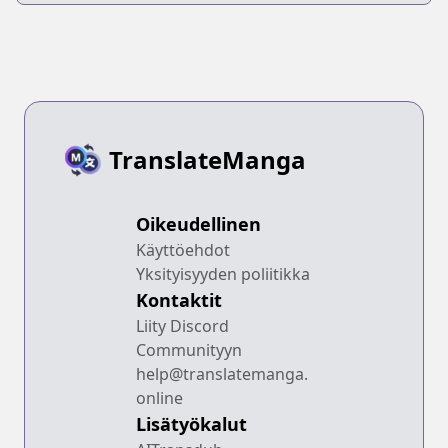
TranslateManga
Oikeudellinen
Käyttöehdot
Yksityisyyden poliitikka
Kontaktit
Liity Discord
Communityyn
help@translatemanga.
online
Lisätyökalut