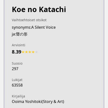
Koe no Katachi
Vaihtoehtoiset otsikot
synonyms:A Silent Voice
ja:聲の形
Arviointi
8.39
★
★
★
★
★
Suosio
297
Lukijat
63558
Kirjailija
Ooima Yoshitoki(Story & Art)