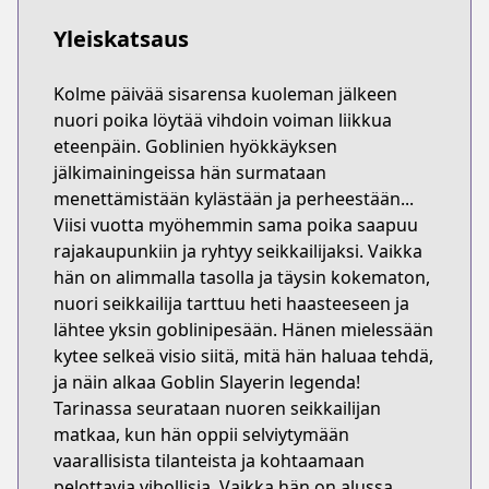
Yleiskatsaus
Kolme päivää sisarensa kuoleman jälkeen
nuori poika löytää vihdoin voiman liikkua
eteenpäin. Goblinien hyökkäyksen
jälkimainingeissa hän surmataan
menettämistään kylästään ja perheestään...
Viisi vuotta myöhemmin sama poika saapuu
rajakaupunkiin ja ryhtyy seikkailijaksi. Vaikka
hän on alimmalla tasolla ja täysin kokematon,
nuori seikkailija tarttuu heti haasteeseen ja
lähtee yksin goblinipesään. Hänen mielessään
kytee selkeä visio siitä, mitä hän haluaa tehdä,
ja näin alkaa Goblin Slayerin legenda!
Tarinassa seurataan nuoren seikkailijan
matkaa, kun hän oppii selviytymään
vaarallisista tilanteista ja kohtaamaan
pelottavia vihollisia. Vaikka hän on alussa