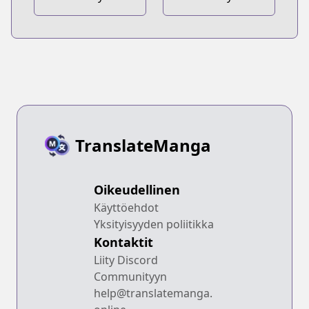
Gaiden: Year
One
TranslateManga
Oikeudellinen
Käyttöehdot
Yksityisyyden poliitikka
Kontaktit
Liity Discord
Communityyn
help@translatemanga.