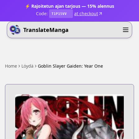
⚡ Rajoitetun ajan tarjous — 15% alennus
Code:
at checkout
T1P15VV
TranslateManga
Home
Löydä
Goblin Slayer Gaiden: Year One