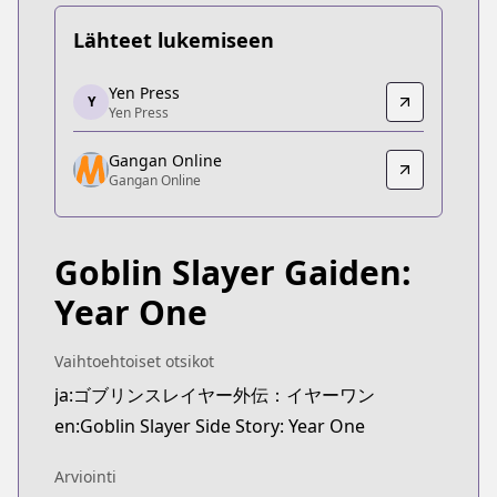
Lähteet lukemiseen
Yen Press
Yen Press
Y
Yen Press
Yen Press
https://yenpress.com/series/goblin-slayer-side-s
Gangan Online
Gangan Online
Gangan Online
Gangan Online
https://www.ganganonline.com/contents/goblinyo
Goblin Slayer Gaiden:
Year One
Vaihtoehtoiset otsikot
ja:ゴブリンスレイヤー外伝：イヤーワン
en:Goblin Slayer Side Story: Year One
Arviointi