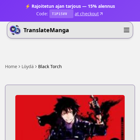
⚡ Rajoitetun ajan tarjous — 15% alennus
Code:
at checkout
T1P15VV
TranslateManga
Home
Löydä
Black Torch