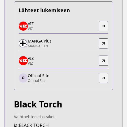
Lähteet lukemiseen
VIZ
VIZ
VIZ
VIZ
https://www.viz.com/black-torch
MANGA Plus
MANGA Plus
MANGA Plus
MANGA Plus
https://mangaplus.shueisha.co.jp/titles/100521
VIZ
VIZ
VIZ
VIZ
Official Site
https://www.viz.com/shonenjump/chapters/black-
O
Official Site
Official Site
Official Site
http://jumpsq.shueisha.co.jp/rensai/blacktorch/
Black Torch
Vaihtoehtoiset otsikot
ja:BLACK TORCH