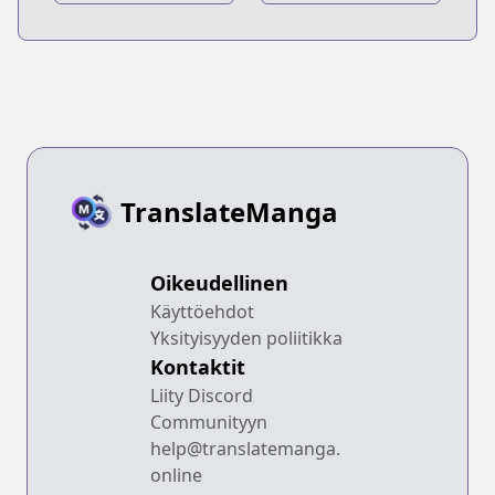
TranslateManga
Oikeudellinen
Käyttöehdot
Yksityisyyden poliitikka
Kontaktit
Liity Discord
Communityyn
help@translatemanga.
online