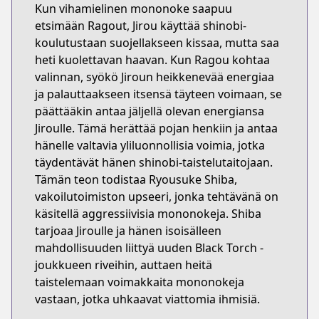
Kun vihamielinen mononoke saapuu
etsimään Ragout, Jirou käyttää shinobi-
koulutustaan suojellakseen kissaa, mutta saa
heti kuolettavan haavan. Kun Ragou kohtaa
valinnan, syökö Jiroun heikkenevää energiaa
ja palauttaakseen itsensä täyteen voimaan, se
päättääkin antaa jäljellä olevan energiansa
Jiroulle. Tämä herättää pojan henkiin ja antaa
hänelle valtavia yliluonnollisia voimia, jotka
täydentävät hänen shinobi-taistelutaitojaan.
Tämän teon todistaa Ryousuke Shiba,
vakoilutoimiston upseeri, jonka tehtävänä on
käsitellä aggressiivisia mononokeja. Shiba
tarjoaa Jiroulle ja hänen isoisälleen
mahdollisuuden liittyä uuden Black Torch -
joukkueen riveihin, auttaen heitä
taistelemaan voimakkaita mononokeja
vastaan, jotka uhkaavat viattomia ihmisiä.