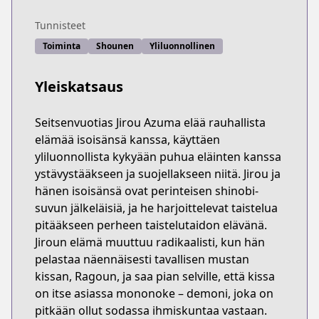
Tunnisteet
Toiminta
Shounen
Yliluonnollinen
Yleiskatsaus
Seitsenvuotias Jirou Azuma elää rauhallista
elämää isoisänsä kanssa, käyttäen
yliluonnollista kykyään puhua eläinten kanssa
ystävystääkseen ja suojellakseen niitä. Jirou ja
hänen isoisänsä ovat perinteisen shinobi-
suvun jälkeläisiä, ja he harjoittelevat taistelua
pitääkseen perheen taistelutaidon elävänä.
Jiroun elämä muuttuu radikaalisti, kun hän
pelastaa näennäisesti tavallisen mustan
kissan, Ragoun, ja saa pian selville, että kissa
on itse asiassa mononoke – demoni, joka on
pitkään ollut sodassa ihmiskuntaa vastaan.