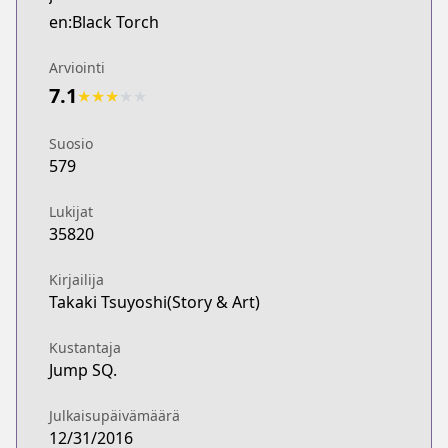
en:Black Torch
Arviointi
7.1
★
★
★
★
★
Suosio
579
Lukijat
35820
Kirjailija
Takaki Tsuyoshi(Story & Art)
Kustantaja
Jump SQ.
Julkaisupäivämäärä
12/31/2016