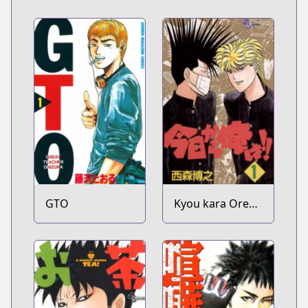
GTO
Kyou kara Ore
wa!!