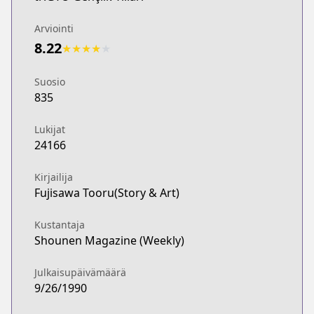
Arviointi
8.22
★
★
★
★
★
Suosio
835
Lukijat
24166
Kirjailija
Fujisawa Tooru(Story & Art)
Kustantaja
Shounen Magazine (Weekly)
Julkaisupäivämäärä
9/26/1990