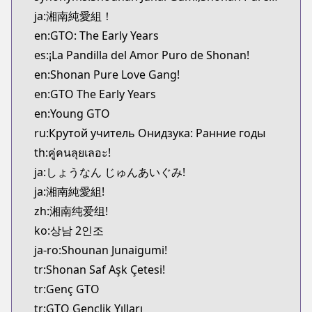
MangaUpdates
ja:湘南純愛組！
https://www.mangaupdates.com/series.html?id=4
en:GTO: The Early Years
Book☆Walker
es:¡La Pandilla del Amor Puro de Shonan!
Book☆Walker
en:Shonan Pure Love Gang!
https://bookwalker.jp/series/130936
en:GTO The Early Years
en:Young GTO
ru:Крутой учитель Онидзука: Ранние годы
th:คู่คนลุยเลอะ!
ja:しょうなん じゅんあいぐみ!
ja:湘南純愛組!
zh:湘南纯爱组!
ko:상남 2인조
ja-ro:Shounan Junaigumi!
tr:Shonan Saf Aşk Çetesi!
tr:Genç GTO
tr:GTO Gençlik Yılları