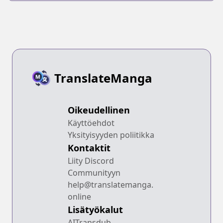
TranslateManga
Oikeudellinen
Käyttöehdot
Yksityisyyden poliitikka
Kontaktit
Liity Discord
Communityyn
help@translatemanga.
online
Lisätyökalut
AITransdub