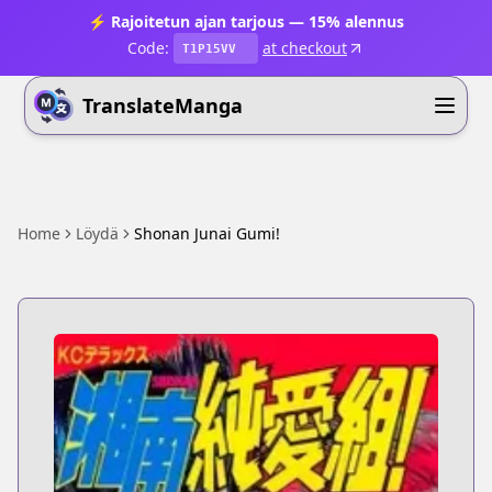
⚡ Rajoitetun ajan tarjous — 15% alennus
Code:
at checkout
T1P15VV
TranslateManga
Home
Löydä
Shonan Junai Gumi!