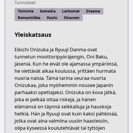
Tunnisteet
Toiminta
komedia
Laittomat
Draama
Romantiikka
Koulu
Shounen
Yleiskatsaus
Eikichi Onizuka ja Ryuuji Danma ovat
tunnetun moottoripyöräjengin, Oni Baku,
jäseniä. Kun he eivät ole ajamassa ympäriinsä,
he viettävät aikaa koulussa, yrittäen hurmata
nuoria naisia. Tämä tarina seuraa nuorta
Onizukaa, joka myöhemmin nousee Japanin
parhaaksi opettajaksi. Onizuka on kova jätkä,
joka ei pelkää ottaa riskejä, ja hänen
elämänsä on täynnä seikkailuja ja hauskoja
hetkiä. Hän ja Ryuuji ovat kuin kaksi pähkinää,
jotka ovat aina valmiina uusiin haasteisiin,
olipa kyseessä koulutehtävät tai tyttöjen