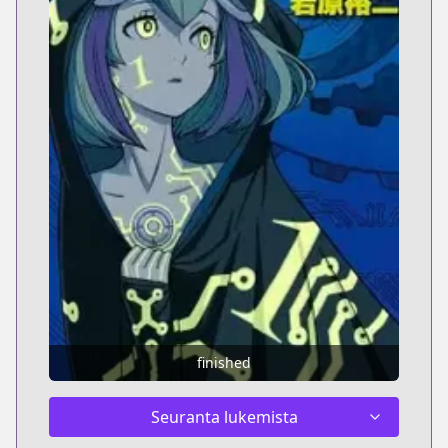
finished
Seuranta lukemista