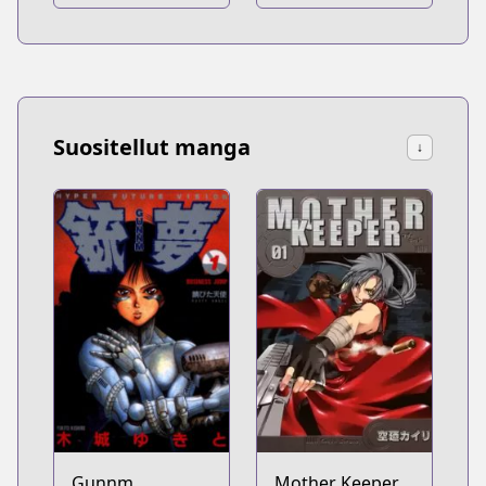
Suositellut manga
↓
Gunnm
Mother Keeper