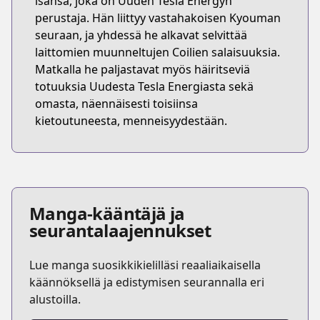
isänsä, joka on Uuden Tesla Energyn
perustaja. Hän liittyy vastahakoisen Kyouman
seuraan, ja yhdessä he alkavat selvittää
laittomien muunneltujen Coilien salaisuuksia.
Matkalla he paljastavat myös häiritseviä
totuuksia Uudesta Tesla Energiasta sekä
omasta, näennäisesti toisiinsa
kietoutuneesta, menneisyydestään.
Manga-kääntäjä ja
seurantalaajennukset
Lue manga suosikkikielilläsi reaaliaikaisella
käännöksellä ja edistymisen seurannalla eri
alustoilla.