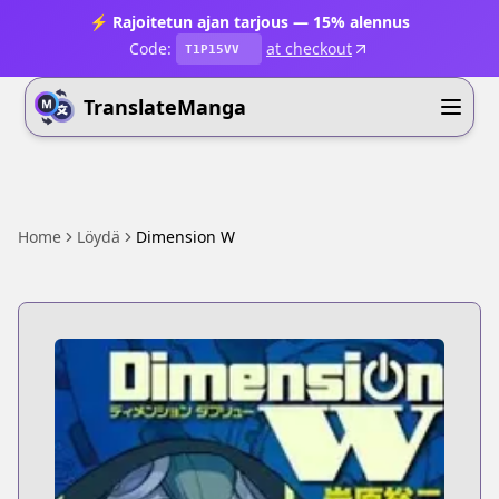
⚡ Rajoitetun ajan tarjous — 15% alennus
Code:
at checkout
T1P15VV
TranslateManga
Home
Löydä
Dimension W