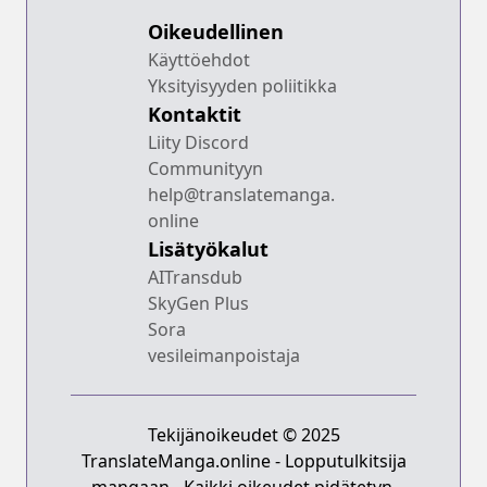
Oikeudellinen
Käyttöehdot
Yksityisyyden poliitikka
Kontaktit
Liity Discord
Communityyn
help@translatemanga.
online
Lisätyökalut
AITransdub
SkyGen Plus
Sora
vesileimanpoistaja
Tekijänoikeudet © 2025
TranslateManga.online - Lopputulkitsija
mangaan - Kaikki oikeudet pidätetyn.