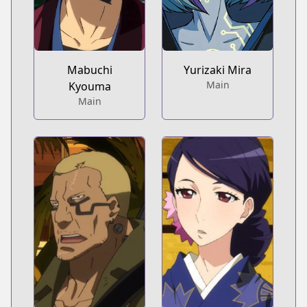
Mabuchi
Yurizaki Mira
Main
Kyouma
Main