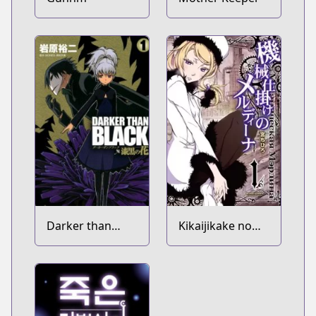
Darker than
Kikaijikake no
Black: Shikkoku
Merdina
no Hana