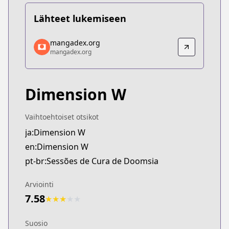
Lähteet lukemiseen
mangadex.org
mangadex.org
mangadex.org
mangadex.org
https://mangadex.org/title/614324a1-bcf5-4390-9
Dimension W
Vaihtoehtoiset otsikot
ja:Dimension W
en:Dimension W
pt-br:Sessões de Cura de Doomsia
Arviointi
7.58
★
★
★
★
★
Suosio