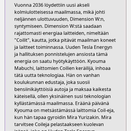
Vuonna 2036 löydettiin uusi akseli
kolmiulotteisessa maailmassa, mikä johti
neljännen ulottuvuuden, Dimension W:n,
syntymiseen. Dimension W:stä saadaan
rajattomasti energiaa laitteiden, nimeltään
"Coilit", kautta, jotka pitävät maailman koneet
ja laitteet toiminnassa. Uuden Tesla Energyn
ja hallituksen ponnistelujen ansiosta tämä
energia on saatu hyötykäyttöön. Kyouma
Mabuchi, laittomien Coilien keräilijä, inhoaa
tätä uutta teknologiaa. Hän on vanhan
koulukunnan edustaja, joka suosii
bensiinikäyttöisiä autoja ja maksaa kaikesta
käteisellä, ollen yksinäinen susi teknologian
kyllästämässä maailmassa. Eräänä päivänä
Kyouma on metsästämässä laittomia Coil-eja,
kun hän tapaa gyroidin Mira Yurizakin. Mira
tarvitsee Coileja pelastaakseen kuolevan