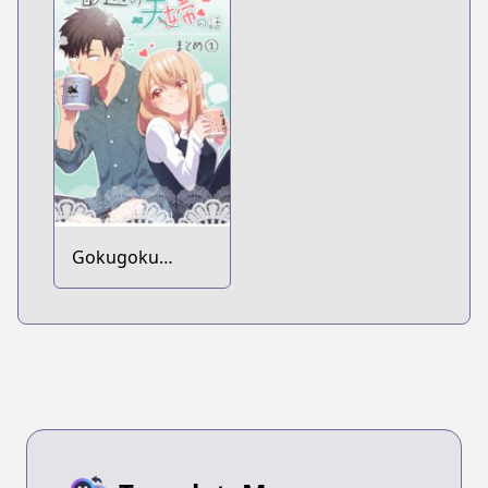
Gokugoku
Futsuu no Fuufu
no Hanashi:
Matome