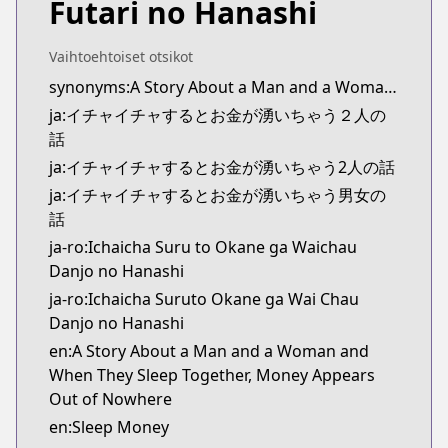
Futari no Hanashi
Kitsu
Kitsu
https://kitsu.app/manga/ichaicha-suru-to-okane-g
Vaihtoehtoiset otsikot
CDJapan
synonyms:A Story About a Man and a Woman and When They Sleep Together, Money Appears Out of Nowhere,Anna Koto ya Sonna Koto wo shite Okane wo Kasegu Danjo
CDJapan
ja:イチャイチャするとお金が湧いちゃう２人の
https://www.anime-planet.com/manga/https://ww
話
MangaUpdates
ja:イチャイチャするとお金が湧いちゃう2人の話
MangaUpdates
ja:イチャイチャするとお金が湧いちゃう男女の
https://www.mangaupdates.com/series.html?id=1
話
Book☆Walker
ja-ro:Ichaicha Suru to Okane ga Waichau
Book☆Walker
Danjo no Hanashi
https://bookwalker.jp/series/256603/list
ja-ro:Ichaicha Suruto Okane ga Wai Chau
Danjo no Hanashi
en:A Story About a Man and a Woman and
When They Sleep Together, Money Appears
Out of Nowhere
en:Sleep Money