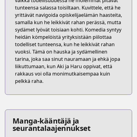
vaikka todellisuudessa he molemmat pitävät
tunteensa salassa toisiltaan. Kuvittele, että he
yrittävät navigoida opiskelijaelämän haasteita,
samalla kun he leikkivät rahan perässä, mutta
sydämet lyövät toisiaan kohti. Komedia syntyy
heidän kömpelöistä yrityksistään piilottaa
todelliset tunteensa, kun he leikkivät rahan
vuoksi. Tämä on hauska ja sydämellinen
tarina, joka saa sinut nauramaan ja ehkä jopa
liikuttumaan, kun Aki ja Haru oppivat, että
rakkaus voi olla monimutkaisempaa kuin
pelkkä raha.
Manga-kääntäjä ja
seurantalaajennukset