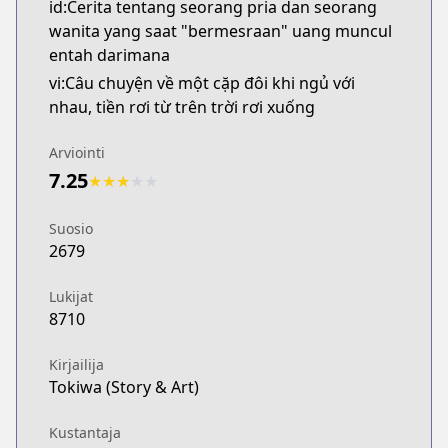
id:Cerita tentang seorang pria dan seorang
wanita yang saat "bermesraan" uang muncul
entah darimana
vi:Câu chuyện về một cặp đôi khi ngủ với
nhau, tiền rơi từ trên trời rơi xuống
Arviointi
7.25
★
★
★
★
★
Suosio
2679
Lukijat
8710
Kirjailija
Tokiwa (Story & Art)
Kustantaja