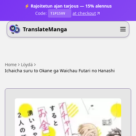
⚡ Rajoitetun ajan tarjous — 15% alennus
Code:
at checkout
T1P15VV
TranslateManga
Home
Löydä
Ichaicha suru to Okane ga Waichau Futari no Hanashi