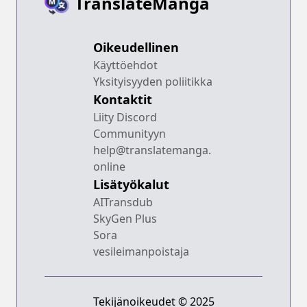
TranslateManga
Oikeudellinen
Käyttöehdot
Yksityisyyden poliitikka
Kontaktit
Liity Discord
Communityyn
help@translatemanga.
online
Lisätyökalut
AITransdub
SkyGen Plus
Sora
vesileimanpoistaja
Tekijänoikeudet © 2025