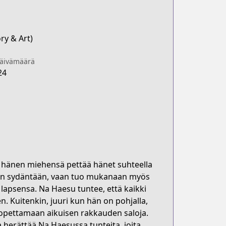
ry & Art)
päivämäärä
24
änen miehensä pettää hänet suhteella
en sydäntään, vaan tuo mukanaan myös
lapsensa. Na Haesu tuntee, että kaikki
n. Kuitenkin, juuri kun hän on pohjalla,
 opettamaan aikuisen rakkauden saloja.
 herättää Na Haesussa tunteita, joita