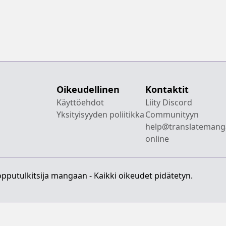
Oikeudellinen
Kontaktit
Käyttöehdot
Liity Discord
Yksityisyyden poliitikka
Communityyn
help@translatemang
online
pputulkitsija mangaan - Kaikki oikeudet pidätetyn.