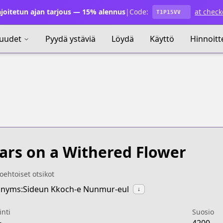
joitetun ajan tarjous — 15% alennus
|
Code:
at check
T1P15VV
uudet
Pyydä ystäviä
Löydä
Käyttö
Hinnoitt
ars on a Withered Flower
oehtoiset otsikot
nyms:Sideun Kkoch-e Nunmur-eul
↓
inti
Suosio