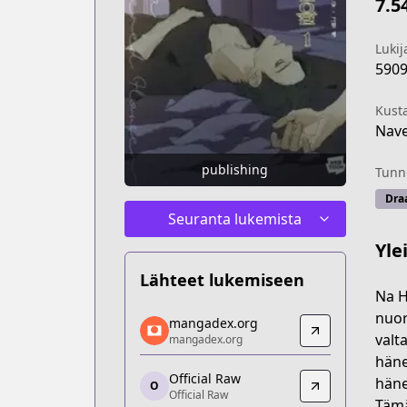
7.5
Lukij
590
Kust
Nav
publishing
Tunni
Dra
Seuranta lukemista
Yle
Lähteet lukemiseen
Na H
mangadex.org
nuor
mangadex.org
mangadex.org
valt
mangadex.org
https://mangadex.org/title/05e7e729
häne
Official Raw
Official Raw
häne
O
Official Raw
Official Raw
Tämä