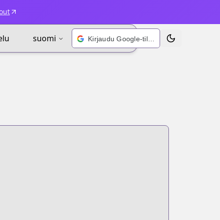
out
elu
suomi
Kirjaudu Google-tilillä
Vaihda teema