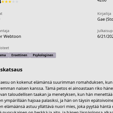
4200
4
★
★
★
★
★
at
Kirjailija
9
Gae (Sto
antaja
Julkaisu
er Webtoon
6/21/20
steet
ama
Eroottinen
Psykologinen
iskatsaus
aesu on kokenut elämänsä suurimman romahduksen, kun h
emman naisen kanssa. Tämä petos ei ainoastaan riko hän
avan taloudellisen taakan ja menetyksen, kun hän menettää 
-2403-4bdd-965a-bde4de9e8484
n ympärillään hajoaa palasiksi, ja hän on täysin epätoivoine
n elämäänsä astuu yllättävä nuori mies, joka pyytää häntä
 nuorukainen on herkkä ja aito, ja hänen läsnäolonsa alkaa