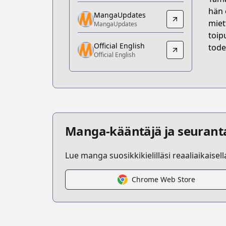
https://comic.naver.com/webtoon/list?
hän 
MangaUpdates
MangaUpdates
miet
MangaUpdates
MangaUpdates
toip
Official English
https://www.mangaupdates.com/serie
tode
Official English
Official English
Official English
https://www.webtoons.com/en/romance/
Manga-kääntäjä ja seurant
Lue manga suosikkikielilläsi reaaliaikaisel
Chrome Web Store