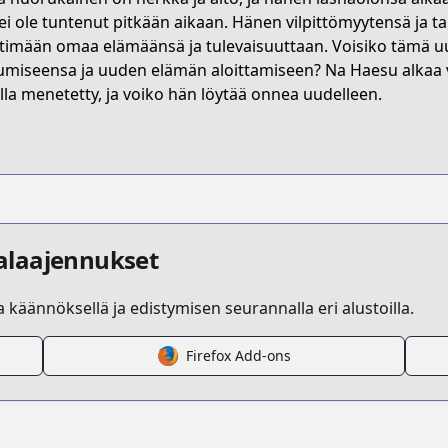
titleId=827190
ei ole tuntenut pitkään aikaan. Hänen vilpittömyytensä ja 
timään omaa elämäänsä ja tulevaisuuttaan. Voisiko tämä uu
umiseensa ja uuden elämän aloittamiseen? Na Haesu alkaa vä
s.html?id=3pdw9ye
lla menetetty, ja voiko hän löytää onnea uudelleen.
tears-on-a-withered-flower/list?title_no=8135
alaajennukset
la käännöksellä ja edistymisen seurannalla eri alustoilla.
Firefox Add-ons