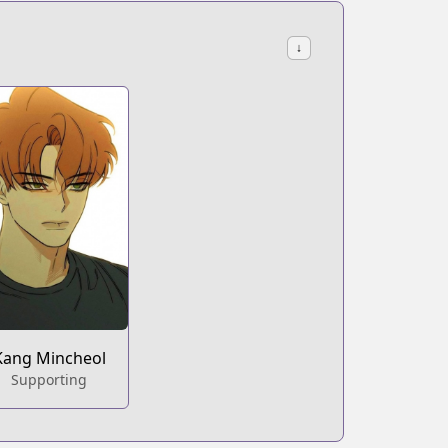
↓
Kang Mincheol
Supporting