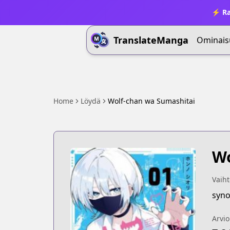
⚡ Ra
TranslateManga
Ominais
Home
Löydä
Wolf-chan wa Sumashitai
Wo
Vaiht
syno
Arvio