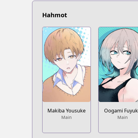
https://bookwalker.jp/series/434556/lis
YouTube
Hahmot
YouTube
https://www.youtube.com/@wolf_of_st
Nico Nico Seiga
Nico Nico Seiga
https://seiga.nicovideo.jp/comic/63483
Ganma!
Ganma!
https://ganma.jp/wolfchan
Makiba Yousuke
Oogami Fuyu
Main
Main