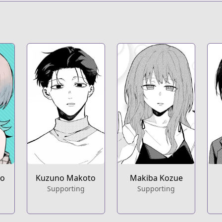
t
raight_face
ko
Kuzuno Makoto
Makiba Kozue
Supporting
Supporting