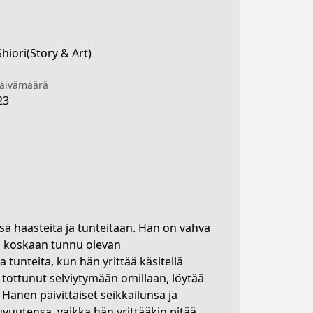
iori(Story & Art)
päivämäärä
23
nsä haasteita ja tunteitaan. Hän on vahva
ei koskaan tunnu olevan
tunteita, kun hän yrittää käsitellä
n tottunut selviytymään omillaan, löytää
n. Hänen päivittäiset seikkailunsa ja
uutensa, vaikka hän yrittääkin pitää