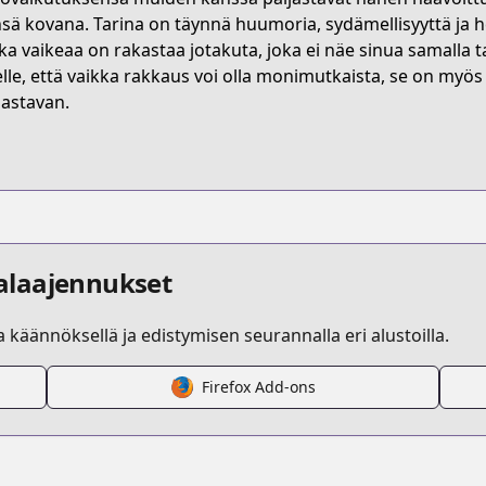
HL5K/
nsä kovana. Tarina on täynnä huumoria, sydämellisyyttä ja he
ka vaikeaa on rakastaa jotakuta, joka ei näe sinua samalla 
lle, että vaikka rakkaus voi olla monimutkaista, se on myös 
/wolf-chan-wa-sumashitai
aastavan.
/782567/
alaajennukset
la käännöksellä ja edistymisen seurannalla eri alustoilla.
-sumashitai
Firefox Add-ons
.html?id=k5l14tj