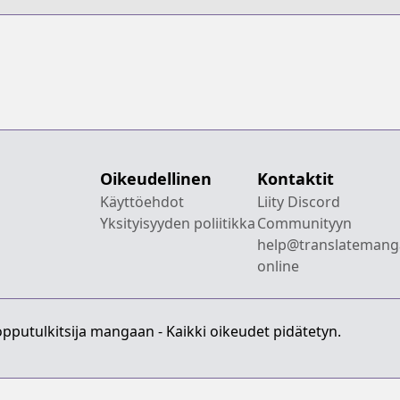
Oikeudellinen
Kontaktit
Käyttöehdot
Liity Discord
Yksityisyyden poliitikka
Communityyn
help@translatemang
online
pputulkitsija mangaan - Kaikki oikeudet pidätetyn.