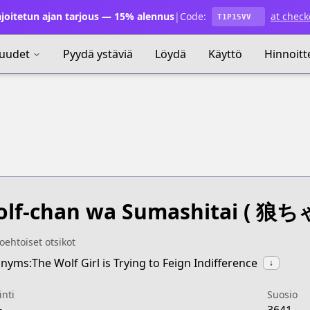
joitetun ajan tarjous — 15% alennus
|
Code:
at check
T1P15VV
uudet
Pyydä ystäviä
Löydä
Käyttö
Hinnoitt
lf-chan wa Sumashitai
( 狼ち
oehtoiset otsikot
nyms:The Wolf Girl is Trying to Feign Indifference
↓
inti
Suosio