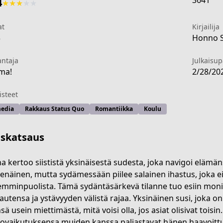
3641
4
★
★
★
★
★
at
Kirjailija
3
Honno Sh
antaja
Julkaisu
ma!
2/28/20
steet
edia
Rakkaus Status Quo
Romantiikka
Koulu
iskatsaus
na kertoo siististä yksinäisestä sudesta, joka navigoi elämä
tsenäinen, mutta sydämessään piilee salainen ihastus, joka 
mminpuolista. Tämä sydäntäsärkevä tilanne tuo esiin monia 
5b28-44d4-a77f-0e920cd960a6
autensa ja ystävyyden välistä rajaa. Yksinäinen susi, joka o
sä usein miettimästä, mitä voisi olla, jos asiat olisivat toisi
ovaikutuksensa muiden kanssa paljastavat hänen haavoittuv