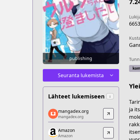
7.2
Lukij
665
Kust
Gan
publishing
Tunni
kom
Seuranta lukemista
Yle
Lähteet lukemiseen
↓
Tari
mangadex.org
ja i
mangadex.org
mangadex.org
mole
mangadex.org
https://mangadex.org/title/b24d2c22-
rakk
Amazon
Amazon
itsen
Amazon
Amazon
vuor