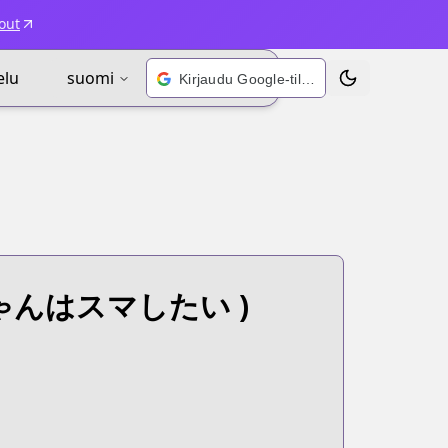
out
elu
suomi
Kirjaudu Google-tilillä
Vaihda teema
ゃんはスマしたい )