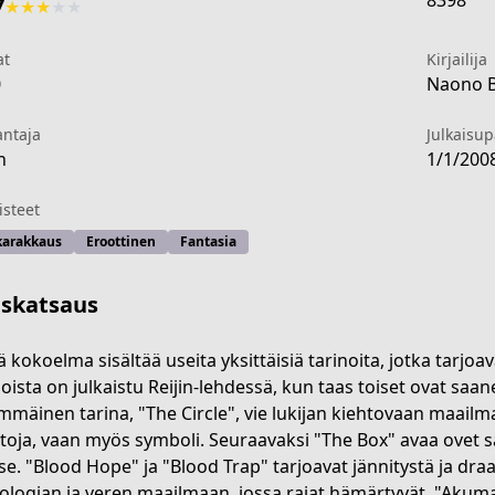
8398
7
★
★
★
★
★
at
Kirjailija
0
Naono B
antaja
Julkaisu
n
1/1/200
steet
karakkaus
Eroottinen
Fantasia
iskatsaus
 kokoelma sisältää useita yksittäisiä tarinoita, jotka tarjo
noista on julkaistu Reijin-lehdessä, kun taas toiset ovat saan
mmäinen tarina, "The Circle", vie lukijan kiehtovaan maailma
6dee-4316-8dba-1f935bf02863
oja, vaan myös symboli. Seuraavaksi "The Box" avaa ovet sal
se. "Blood Hope" ja "Blood Trap" tarjoavat jännitystä ja dr
ologian ja veren maailmaan, jossa rajat hämärtyvät. "Akuma