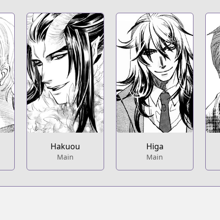
Hakuou
Higa
Main
Main