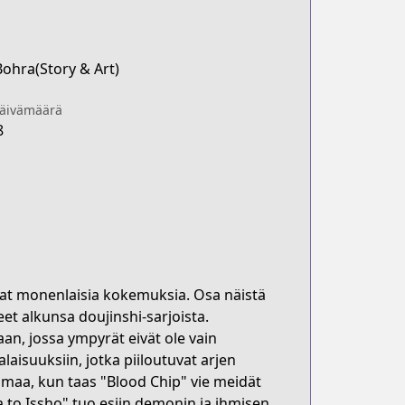
ohra(Story & Art)
päivämäärä
8
avat monenlaisia kokemuksia. Osa näistä
eet alkunsa doujinshi-sarjoista.
an, jossa ympyrät eivät ole vain
aisuuksiin, jotka piiloutuvat arjen
aamaa, kun taas "Blood Chip" vie meidät
 to Issho" tuo esiin demonin ja ihmisen