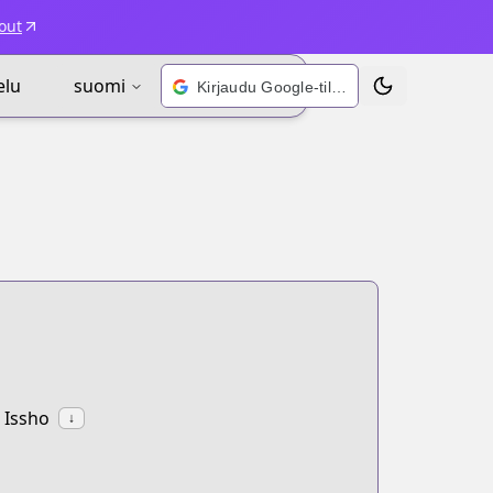
out
elu
suomi
Kirjaudu Google-tilillä
Vaihda teema
 Issho
↓