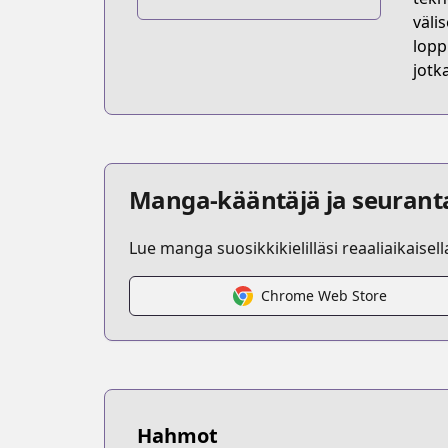
https://www.mangaupdates.com/serie
väli
lopp
jotk
Manga-kääntäjä ja seurant
Lue manga suosikkikielilläsi reaaliaikaisel
Chrome Web Store
Hahmot