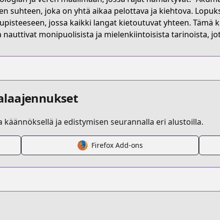
s.html?id=40156
sen suhteen, joka on yhtä aikaa pelottava ja kiehtova. Lopuk
upisteeseen, jossa kaikki langat kietoutuvat yhteen. Tämä ko
a nauttivat monipuolisista ja mielenkiintoisista tarinoista, jo
alaajennukset
la käännöksellä ja edistymisen seurannalla eri alustoilla.
Firefox Add-ons