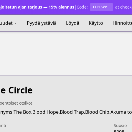
joitetun ajan tarjous — 15% alennus
|
Code:
at check
T1P15VV
uudet
Pyydä ystäviä
Löydä
Käyttö
Hinnoitt
e Circle
oehtoiset otsikot
nyms:The Box,Blood Hope,Blood Trap,Blood Chip,Akuma to
inti
Suosio