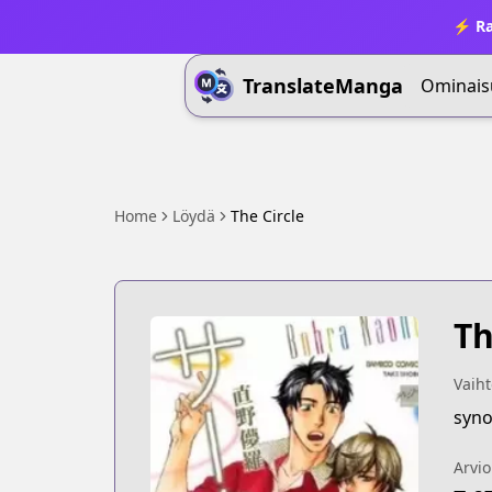
⚡ Ra
TranslateManga
Ominais
Home
Löydä
The Circle
Th
Vaiht
syno
Arvio