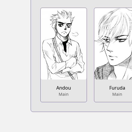
Andou
Furuda
Main
Main