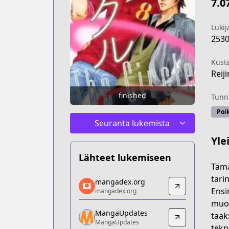
7.0
Lukij
253
Kust
Reiji
finished
Tunni
Poi
Seuranta lukemista
Yle
Lähteet lukemiseen
Tämä
mangadex.org
tari
mangadex.org
mangadex.org
Ensi
mangadex.org
https://mangadex.org/title/7838ec0f-
muot
MangaUpdates
MangaUpdates
taak
MangaUpdates
MangaUpdates
tekn