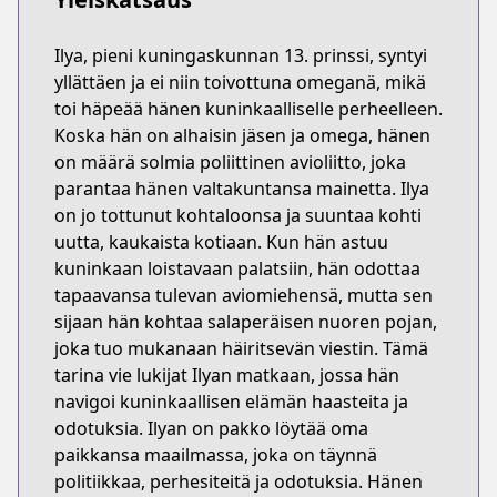
Ilya, pieni kuningaskunnan 13. prinssi, syntyi
yllättäen ja ei niin toivottuna omeganä, mikä
toi häpeää hänen kuninkaalliselle perheelleen.
Koska hän on alhaisin jäsen ja omega, hänen
on määrä solmia poliittinen avioliitto, joka
parantaa hänen valtakuntansa mainetta. Ilya
on jo tottunut kohtaloonsa ja suuntaa kohti
uutta, kaukaista kotiaan. Kun hän astuu
kuninkaan loistavaan palatsiin, hän odottaa
tapaavansa tulevan aviomiehensä, mutta sen
sijaan hän kohtaa salaperäisen nuoren pojan,
joka tuo mukanaan häiritsevän viestin. Tämä
tarina vie lukijat Ilyan matkaan, jossa hän
navigoi kuninkaallisen elämän haasteita ja
odotuksia. Ilyan on pakko löytää oma
paikkansa maailmassa, joka on täynnä
politiikkaa, perhesiteitä ja odotuksia. Hänen