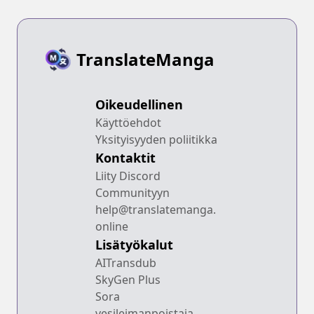
TranslateManga
Oikeudellinen
Käyttöehdot
Yksityisyyden poliitikka
Kontaktit
Liity Discord
Communityyn
help@translatemanga.
online
Lisätyökalut
AITransdub
SkyGen Plus
Sora
vesileimanpoistaja