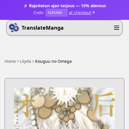
⚡ Rajoitetun ajan tarjous — 15% alennus
Code:
at checkout
T1P15VV
TranslateManga
Home
Löydä
Kouguu no Omega