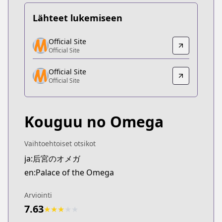
Lähteet lukemiseen
Official Site
Official Site
Official Site
Official Site
https://www.sublimemanga.com/read/manga/pala
Official Site
Official Site
Official Site
Official Site
https://www.shinshokan.co.jp/book/b633247.html
Kouguu no Omega
Vaihtoehtoiset otsikot
ja:后宮のオメガ
en:Palace of the Omega
Arviointi
7.63
★
★
★
★
★