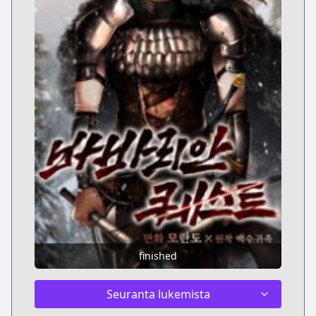
finished
Seuranta lukemista