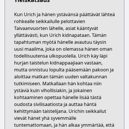
Kun Urich ja hänen ystävänsä päättävät lähteä
rohkealle seikkailulle pelottavien
Taivaanvuorten lähelle, asiat kääntyvät
yllättävästi, kun Urich kidnapataan. Tämän
tapahtuman myötä hänelle avautuu täysin
uusi maailma, joka on olemassa hänen oman
todellisuutensa ulkopuolella. Urich käy läpi
hurjan taistelun kidnappaajiaan vastaan,
mutta onnistuu lopulta pääsemään pakoon ja
aloittaa matkan tämän uuden valtakunnan
tutkimiseen. Matkallaan hän kohtaa niin
ystäviä kuin vihollisiakin, ja jokainen
kohtaaminen opettaa hänelle lisää tästä
oudosta sivilisaatiosta ja auttaa häntä
kehittymään taistelijana. Urichin seikkailut
vievät hänet yhä syvemmälle
tuntemattomaan, ja hän alkaa ymmärtää, että