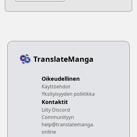
Lives Today
TranslateManga
Oikeudellinen
Käyttöehdot
Yksityisyyden poliitikka
Kontaktit
Liity Discord
Communityyn
help@translatemanga.
online