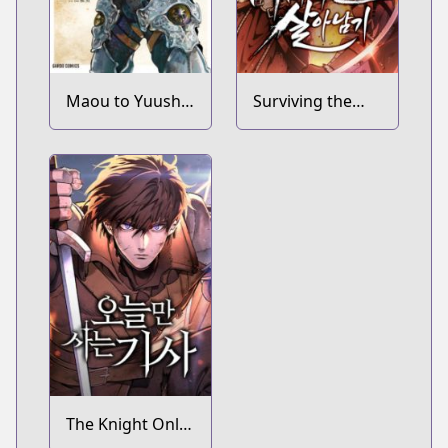
Maou to Yuusha
Surviving the
no Tatakai no
Game as a
Ura de
Barbarian
The Knight Only