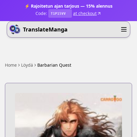
⚡ Rajoitetun ajan tarjous — 15% alennus
Code:
at checkout
T1P15VV
TranslateManga
Home
Löydä
Barbarian Quest