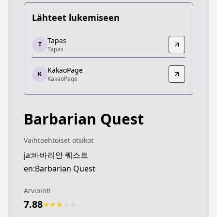
Lähteet lukemiseen
Tapas
Tapas
T
Tapas
Tapas
https://tapas.io/series/barbarian-quest/info
KakaoPage
KakaoPage
K
KakaoPage
KakaoPage
https://page.kakao.com/home?seriesId=57943457
Barbarian Quest
Vaihtoehtoiset otsikot
ja:바바리안 퀘스트
en:Barbarian Quest
Arviointi
7.88
★
★
★
★
★