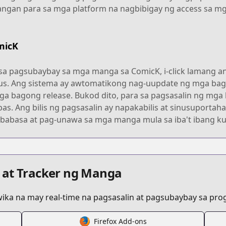
gan para sa mga platform na nagbibigay ng access sa mga
micK
a pagsubaybay sa mga manga sa ComicK, i-click lamang ang
s. Ang sistema ay awtomatikong nag-uupdate ng mga bago
 bagong release. Bukod dito, para sa pagsasalin ng mga l
abas. Ang bilis ng pagsasalin ay napakabilis at sinusuport
abasa at pag-unawa sa mga manga mula sa iba't ibang ku
 at Tracker ng Manga
ka na may real-time na pagsasalin at pagsubaybay sa progr
Firefox Add-ons