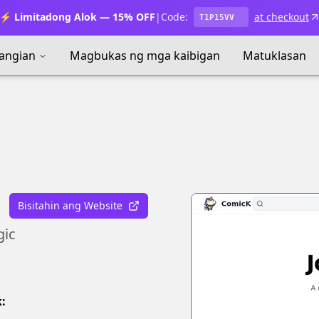
⚡ Limitadong Alok — 15% OFF
|
Code:
at checkout
T1P15VV
angian
Magbukas ng mga kaibigan
Matuklasan
Bisitahin ang Website
gic
: