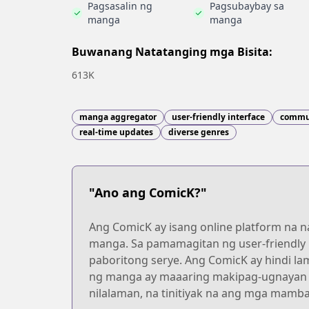
Pagsasalin ng
Pagsubaybay sa
manga
manga
Buwanang Natatanging mga Bisita:
613K
manga aggregator
user-friendly interface
commun
real-time updates
diverse genres
"Ano ang ComicK?"
Ang ComicK ay isang online platform na
manga. Sa pamamagitan ng user-friendly
paboritong serye. Ang ComicK ay hindi l
ng manga ay maaaring makipag-ugnayan a
nilalaman, na tinitiyak na ang mga mamb