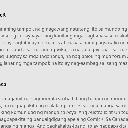
cK
ahing tampok na ginagawang natatangi ito sa mundo ng 
adaling subaybayan ang kanilang mga pagbabasa at maka
or ay nagbibigay ng mabilis at maaasahang pagsasalin ng 
umusuporta sa maraming wika, na nagbibigay-daan sa mas 
g-uugnay sa mga tagahanga, na nag-aalok ng mga forum at
 lahat ng mga tampok na ito ay nag-aambag sa isang mas
nsa
umagamit na nagmumula sa iba't ibang bahagi ng mundo.
 na nagpapakita ng malaking interes sa mga manga sa reh
king komunidad ng manga sa Asya. Ang Australia at Unite
nagpapakita ng pandaigdigang apela ng ComicK. Sa Canad
anga ng manga. Ang pagkakaiba-ibang ito ay nagpapakita