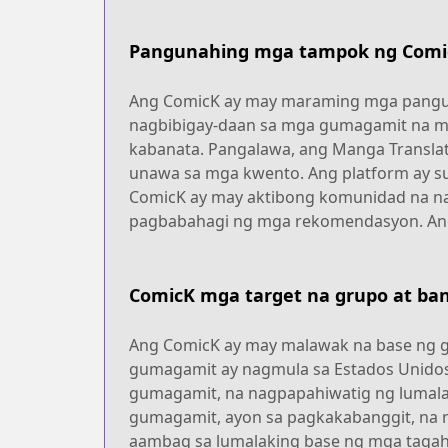
Pangunahing mga tampok ng Comi
Ang ComicK ay may maraming mga pangun
nagbibigay-daan sa mga gumagamit na m
kabanata. Pangalawa, ang Manga Translat
unawa sa mga kwento. Ang platform ay s
ComicK ay may aktibong komunidad na na
pagbabahagi ng mga rekomendasyon. Ang
ComicK mga target na grupo at ba
Ang ComicK ay may malawak na base ng g
gumagamit ay nagmula sa Estados Unidos,
gumagamit, na nagpapahiwatig ng lumala
gumagamit, ayon sa pagkakabanggit, na 
aambag sa lumalaking base ng mga tagah