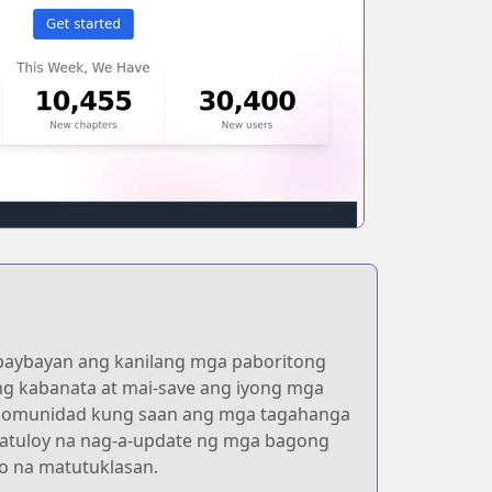
baybayan ang kanilang mga paboritong
g kabanata at mai-save ang iyong mga
ng komunidad kung saan ang mga tagahanga
atuloy na nag-a-update ng mga bagong
o na matutuklasan.