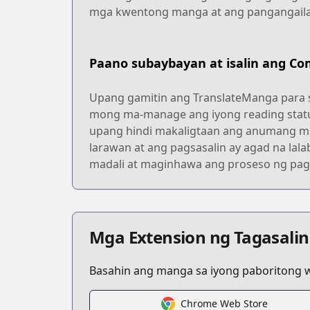
mga kwentong manga at ang pangangailan
Paano subaybayan at isalin ang Co
Upang gamitin ang TranslateManga para s
mong ma-manage ang iyong reading statu
upang hindi makaligtaan ang anumang mga
larawan at ang pagsasalin ay agad na lal
madali at maginhawa ang proseso ng pagb
Mga Extension ng Tagasalin
Basahin ang manga sa iyong paboritong wi
Chrome Web Store