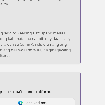
 ito.
 'Add to Reading List' upang madali
ng kabanata, na nagbibigay-daan sa iyo
arawan sa ComicK, i-click lamang ang
ahan ang daan-daang wika, na ginagawang
ltura.
eso sa iba't ibang platform.
Edge Add-ons