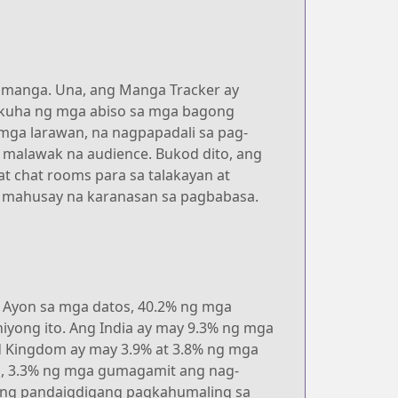
manga. Una, ang Manga Tracker ay
kuha ng mga abiso sa mga bagong
mga larawan, na nagpapadali sa pag-
malawak na audience. Bukod dito, ang
 chat rooms para sa talakayan at
 mahusay na karanasan sa pagbabasa.
 Ayon sa mga datos, 40.2% ng mga
iyong ito. Ang India ay may 9.3% ng mga
d Kingdom ay may 3.9% at 3.8% ng mga
a, 3.3% ng mga gumagamit ang nag-
 ng pandaigdigang pagkahumaling sa