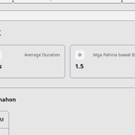
K
Average Duration
Mga Pahina bawat Bi
s
1.5
anahon
6M