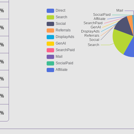
1%
2%
0%
4%
0%
0%
0%