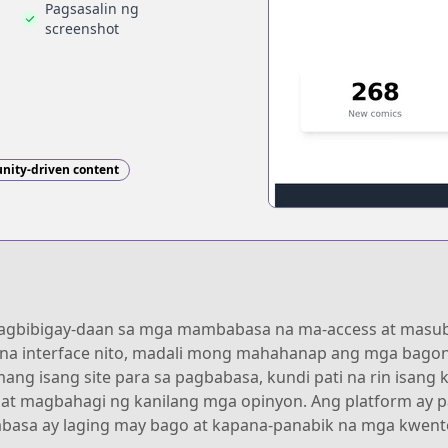
Pagsasalin ng
screenshot
ity-driven content
 nagbibigay-daan sa mga mambabasa na ma-access at masu
 na interface nito, madali mong mahahanap ang mga bagon
amang isang site para sa pagbabasa, kundi pati na rin isa
t magbahagi ng kanilang mga opinyon. Ang platform ay p
abasa ay laging may bago at kapana-panabik na mga kwent