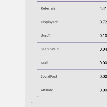
4.4
Referrals
0.7
DisplayAds
0.1
GenAI
0.0
SearchPaid
0.0
Mail
0.0
SocialPaid
0.0
Affiliate