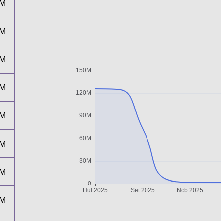
5M
3M
6M
2M
2M
1M
1M
1M