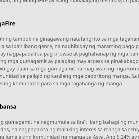
uuan, ang MangaFire ay isang mahalagang destinasyon par
aFire
hing tampok na ginagawang natatangi ito sa mga tagahan
 sa iba't ibang genre, na nagbibigay ng maraming pagpip
ce ay nagpapadali sa pag-browse at paghahanap ng mga pam
ang mga gumagamit ay palaging may access sa pinakabago 
gbibigay-daan sa mga gumagamit na mag-iwan ng mga kome
munidad sa paligid ng kanilang mga paboritong manga. Sa
i isang komunidad para sa mga tagahanga ng manga.
 bansa
g gumagamit na nagmumula sa iba't ibang bahagi ng mun
os, na nagpapakita ng malaking interes sa manga sa rehi
g lumalaking komunidad ng manga sa Asya. Ang 5.24% ay m