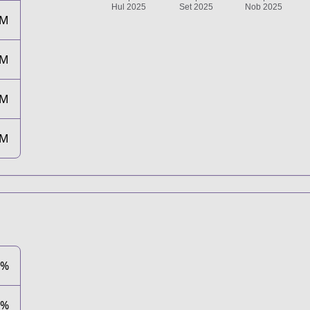
6M
6M
9M
1M
5%
6%