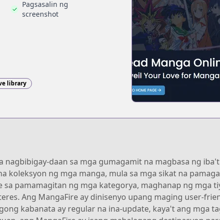
Pagsasalin ng
screenshot
ve library
na nagbibigay-daan sa mga gumagamit na magbasa ng iba't 
 na koleksyon ng mga manga, mula sa mga sikat na pamag
 sa pamamagitan ng mga kategorya, maghanap ng mga ti
eres. Ang MangaFire ay dinisenyo upang maging user-frien
gong kabanata ay regular na ina-update, kaya't ang mga t