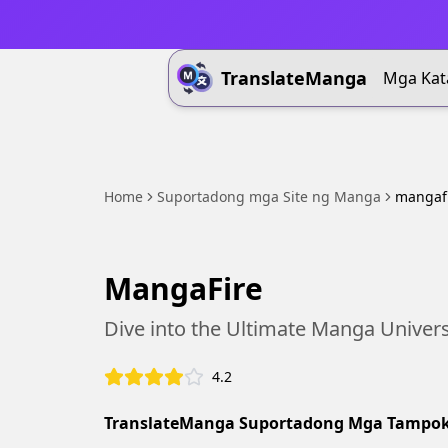
TranslateManga
Mga Kat
Home
Suportadong mga Site ng Manga
mangaf
MangaFire
Dive into the Ultimate Manga Univer
4.2
TranslateManga Suportadong Mga Tampok