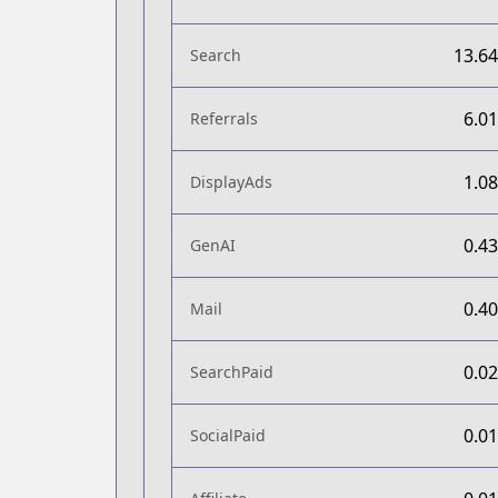
13.6
Search
6.0
Referrals
1.0
DisplayAds
0.4
GenAI
0.4
Mail
0.0
SearchPaid
0.0
SocialPaid