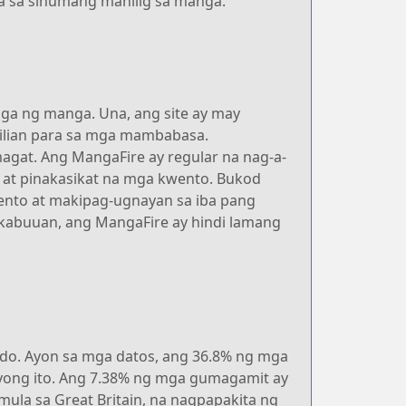
a sa sinumang mahilig sa manga.
ga ng manga. Una, ang site ay may
ilian para sa mga mambabasa.
agat. Ang MangaFire ay regular na nag-a-
at pinakasikat na mga kwento. Bukod
nto at makipag-ugnayan sa iba pang
 kabuuan, ang MangaFire ay hindi lamang
do. Ayon sa mga datos, ang 36.8% ng mga
yong ito. Ang 7.38% ng mga gumagamit ay
ula sa Great Britain, na nagpapakita ng