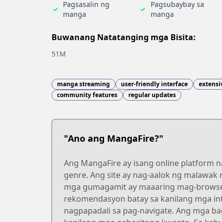
Pagsasalin ng
Pagsubaybay sa
manga
manga
Buwanang Natatanging mga Bisita:
51M
manga streaming
user-friendly interface
extensi
community features
regular updates
"Ano ang MangaFire?"
Ang MangaFire ay isang online platform 
genre. Ang site ay nag-aalok ng malawak
mga gumagamit ay maaaring mag-browse
rekomendasyon batay sa kanilang mga int
nagpapadali sa pag-navigate. Ang mga ba