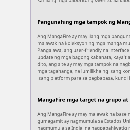
kanilang mga paboritong kwento. Sa kab
Pangunahing mga tampok ng Mang
Ang MangaFire ay may ilang mga panguna
malawak na koleksyon ng mga manga mula
Pangalawa, ang user-friendly na interfa
update ng mga bagong kabanata, kaya't 
dito, ang site ay may mga tampok na na
mga tagahanga, na lumilikha ng isang ko
isang platform para sa pagbabasa, kund
MangaFire mga target na grupo at
Ang MangaFire ay may malawak na base n
gumagamit ay nagmumula sa Estados Unid
nagmumula sa India, na nagpapahiwatig n