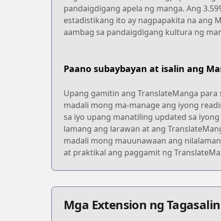
pandaigdigang apela ng manga. Ang 3.5
estadistikang ito ay nagpapakita na ang M
aambag sa pandaigdigang kultura ng ma
Paano subaybayan at isalin ang Ma
Upang gamitin ang TranslateManga para s
madali mong ma-manage ang iyong readin
sa iyo upang manatiling updated sa iyong
lamang ang larawan at ang TranslateManga
madali mong mauunawaan ang nilalaman 
at praktikal ang paggamit ng TranslateM
Mga Extension ng Tagasalin