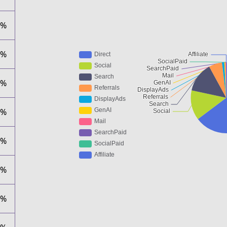
4%
1%
8%
3%
0%
2%
1%