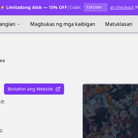
⚡ Limitadong Alok — 15% OFF
|
Code:
at checkout
T1P15VV
angian
Magbukas ng mga kaibigan
Matuklasan
ire
Bisitahin ang Website
se
: