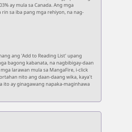
03% ay mula sa Canada. Ang mga
a rin sa iba pang mga rehiyon, na nag-
ang ang 'Add to Reading List' upang
mga bagong kabanata, na nagbibigay-daan
mga larawan mula sa MangaFire, i-click
ortahan nito ang daan-daang wika, kaya't
na ito ay ginagawang napaka-maginhawa