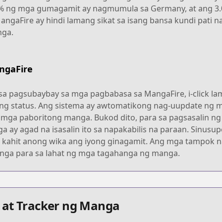
9% ng mga gumagamit ay nagmumula sa Germany, at ang 3.
angaFire ay hindi lamang sikat sa isang bansa kundi pati n
nga.
ngaFire
a pagsubaybay sa mga pagbabasa sa MangaFire, i-click lam
g status. Ang sistema ay awtomatikong nag-uupdate ng 
 mga paboritong manga. Bukod dito, para sa pagsasalin ng 
 ay agad na isasalin ito sa napakabilis na paraan. Sinusup
kahit anong wika ang iyong ginagamit. Ang mga tampok 
anga para sa lahat ng mga tagahanga ng manga.
 at Tracker ng Manga