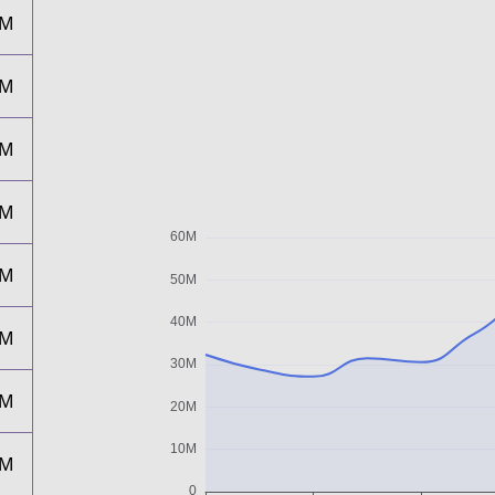
2M
9M
7M
2M
1M
7M
4M
2M