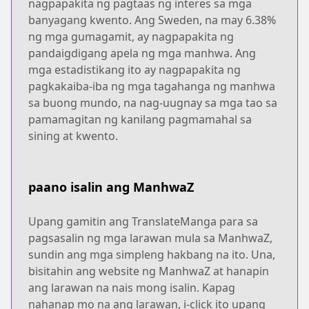
nagpapakita ng pagtaas ng interes sa mga
banyagang kwento. Ang Sweden, na may 6.38%
ng mga gumagamit, ay nagpapakita ng
pandaigdigang apela ng mga manhwa. Ang
mga estadistikang ito ay nagpapakita ng
pagkakaiba-iba ng mga tagahanga ng manhwa
sa buong mundo, na nag-uugnay sa mga tao sa
pamamagitan ng kanilang pagmamahal sa
sining at kwento.
paano isalin ang ManhwaZ
Upang gamitin ang TranslateManga para sa
pagsasalin ng mga larawan mula sa ManhwaZ,
sundin ang mga simpleng hakbang na ito. Una,
bisitahin ang website ng ManhwaZ at hanapin
ang larawan na nais mong isalin. Kapag
nahanap mo na ang larawan, i-click ito upang