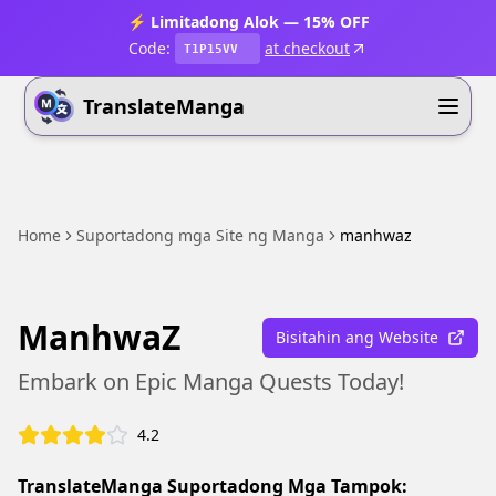
⚡ Limitadong Alok — 15% OFF
Code:
at checkout
T1P15VV
TranslateManga
Home
Suportadong mga Site ng Manga
manhwaz
ManhwaZ
Bisitahin ang Website
Embark on Epic Manga Quests Today!
4.2
TranslateManga Suportadong Mga Tampok: