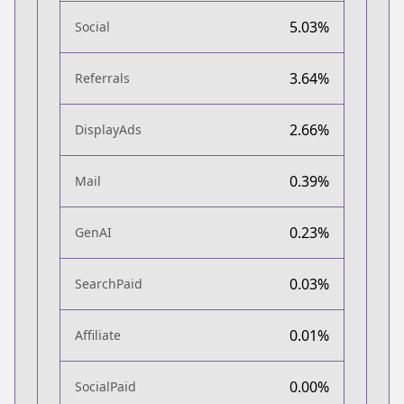
5.03%
Social
3.64%
Referrals
2.66%
DisplayAds
0.39%
Mail
0.23%
GenAI
0.03%
SearchPaid
0.01%
Affiliate
0.00%
SocialPaid