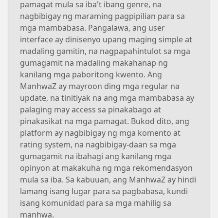
pamagat mula sa iba't ibang genre, na
nagbibigay ng maraming pagpipilian para sa
mga mambabasa. Pangalawa, ang user
interface ay dinisenyo upang maging simple at
madaling gamitin, na nagpapahintulot sa mga
gumagamit na madaling makahanap ng
kanilang mga paboritong kwento. Ang
ManhwaZ ay mayroon ding mga regular na
update, na tinitiyak na ang mga mambabasa ay
palaging may access sa pinakabago at
pinakasikat na mga pamagat. Bukod dito, ang
platform ay nagbibigay ng mga komento at
rating system, na nagbibigay-daan sa mga
gumagamit na ibahagi ang kanilang mga
opinyon at makakuha ng mga rekomendasyon
mula sa iba. Sa kabuuan, ang ManhwaZ ay hindi
lamang isang lugar para sa pagbabasa, kundi
isang komunidad para sa mga mahilig sa
manhwa.