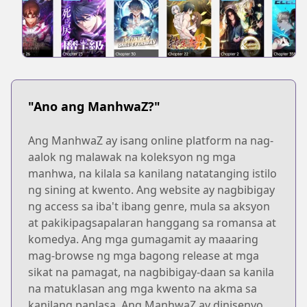
"Ano ang ManhwaZ?"
Ang ManhwaZ ay isang online platform na nag-
aalok ng malawak na koleksyon ng mga
manhwa, na kilala sa kanilang natatanging istilo
ng sining at kwento. Ang website ay nagbibigay
ng access sa iba't ibang genre, mula sa aksyon
at pakikipagsapalaran hanggang sa romansa at
komedya. Ang mga gumagamit ay maaaring
mag-browse ng mga bagong release at mga
sikat na pamagat, na nagbibigay-daan sa kanila
na matuklasan ang mga kwento na akma sa
kanilang panlasa. Ang ManhwaZ ay dinisenyo