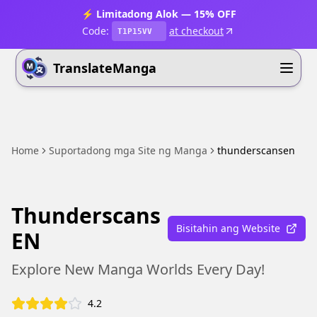
⚡ Limitadong Alok — 15% OFF
Code:
at checkout
T1P15VV
TranslateManga
Home
Suportadong mga Site ng Manga
thunderscansen
Thunderscans
Bisitahin ang Website
EN
Explore New Manga Worlds Every Day!
4.2