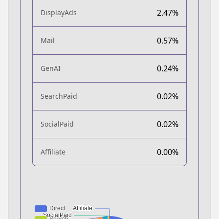
2.47%
DisplayAds
0.57%
Mail
0.24%
GenAI
0.02%
SearchPaid
0.02%
SocialPaid
0.00%
Affiliate