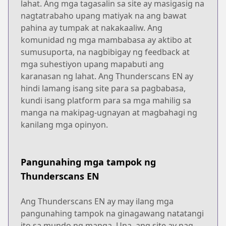
lahat. Ang mga tagasalin sa site ay masigasig na
nagtatrabaho upang matiyak na ang bawat
pahina ay tumpak at nakakaaliw. Ang
komunidad ng mga mambabasa ay aktibo at
sumusuporta, na nagbibigay ng feedback at
mga suhestiyon upang mapabuti ang
karanasan ng lahat. Ang Thunderscans EN ay
hindi lamang isang site para sa pagbabasa,
kundi isang platform para sa mga mahilig sa
manga na makipag-ugnayan at magbahagi ng
kanilang mga opinyon.
Pangunahing mga tampok ng
Thunderscans EN
Ang Thunderscans EN ay may ilang mga
pangunahing tampok na ginagawang natatangi
ito sa mundo ng manga. Una, ang site ay nag-