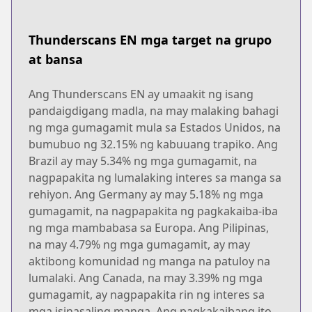
Thunderscans EN mga target na grupo
at bansa
Ang Thunderscans EN ay umaakit ng isang
pandaigdigang madla, na may malaking bahagi
ng mga gumagamit mula sa Estados Unidos, na
bumubuo ng 32.15% ng kabuuang trapiko. Ang
Brazil ay may 5.34% ng mga gumagamit, na
nagpapakita ng lumalaking interes sa manga sa
rehiyon. Ang Germany ay may 5.18% ng mga
gumagamit, na nagpapakita ng pagkakaiba-iba
ng mga mambabasa sa Europa. Ang Pilipinas,
na may 4.79% ng mga gumagamit, ay may
aktibong komunidad ng manga na patuloy na
lumalaki. Ang Canada, na may 3.39% ng mga
gumagamit, ay nagpapakita rin ng interes sa
mga isinasaling manga. Ang pagkakaibang ito