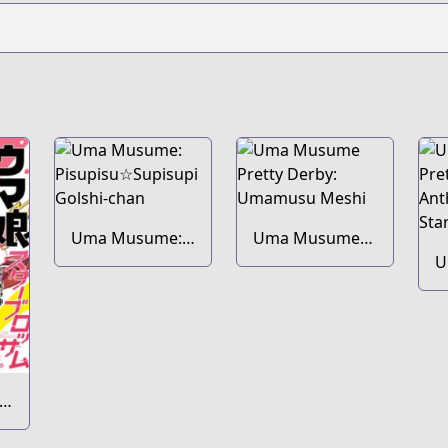
Uma Musume:
Uma Musume
Pisupisu☆Supisupi
Pretty Derby:
U
Golshi-chan
Umamusu
P
Meshi
A
C