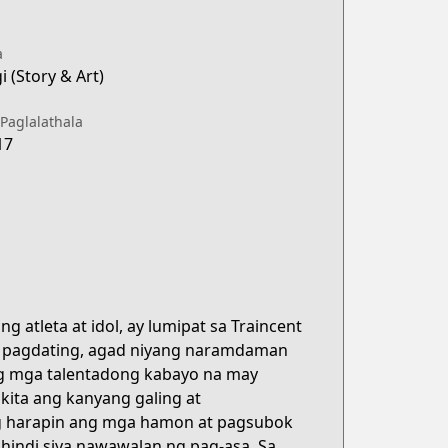
a
i (Story & Art)
Paglalathala
17
 atleta at idol, ay lumipat sa Traincent
 pagdating, agad niyang naramdaman
ng mga talentadong kabayo na may
kita ang kanyang galing at
ang harapin ang mga hamon at pagsubok
 hindi siya nawawalan ng pag-asa. Sa