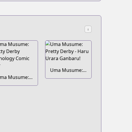
↓
Uma Musume:
ma Musume:
Pretty Derby -
retty Derby
Haru Urara
nthology
Ganbaru!
omic Star