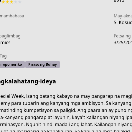
8913
7
★
★
★
★
★
 mambabasa
May-akd
1
S. Kosug
paglimbag
Petsa ng 
mics
3/25/20
Tag
hropomoriko
Piraso ng Buhay
gkalahatang-ideya
pecial Week, isang batang kabayo na may pangarap na maging
emy para tuparin ang kanyang mga ambisyon. Sa kanyang
matinding kumpetisyon sa paligid. Ang paaralan ay puno 
a-kanyang pangarap at layunin, kaya't kailangan niyang ipa
rminasyon. Ngunit hindi madali ang lahat. Kailangan niy
ulot ng masigasig na kapaligiran. Sa kabila ng mga balakid,