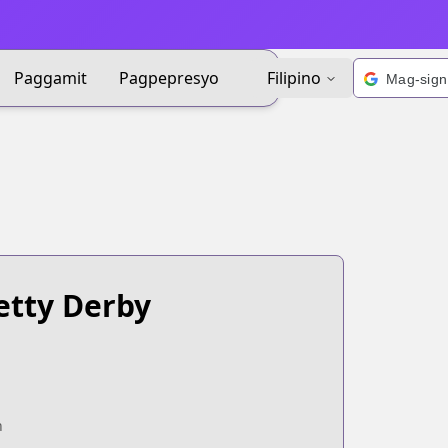
Paggamit
Pagpepresyo
Filipino
etty Derby
n