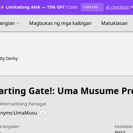
⚡ Limitadong Alok — 15% OFF
|
Code:
at checkout
T1P15VV
angian
Magbukas ng mga kaibigan
Matuklasan
tty Derby
arting Gate!: Uma Musume Pr
Alternatibong Pamagat
onyms:UmaMusu
↓
arangalan
Kasikata