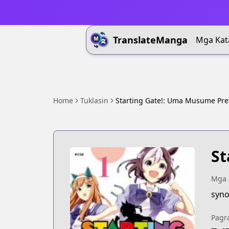
TranslateManga
Mga Kat
Home
Tuklasin
Starting Gate!: Uma Musume Pre
St
Mga 
syn
Pagr