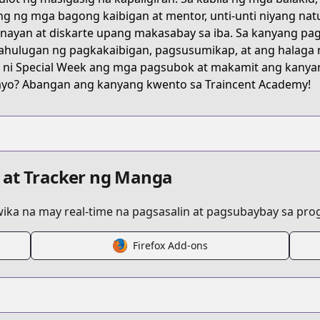
ng ng mga bagong kaibigan at mentor, unti-unti niyang na
nayan at diskarte upang makasabay sa iba. Sa kanyang pag
ahulugan ng pagkakaibigan, pagsusumikap, at ang halaga n
 ni Special Week ang mga pagsubok at makamit ang kan
yo? Abangan ang kanyang kwento sa Traincent Academy!
 at Tracker ng Manga
ka na may real-time na pagsasalin at pagsubaybay sa progr
Firefox Add-ons