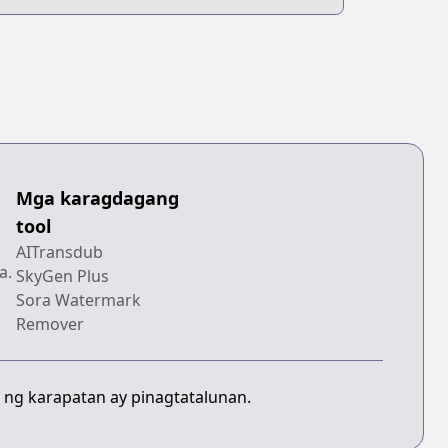
Mga karagdagang
tool
AITransdub
a.
SkyGen Plus
Sora Watermark
Remover
 ng karapatan ay pinagtatalunan.