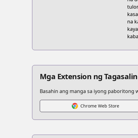
tulo
kasa
na k
kaya
kaba
Mga Extension ng Tagasalin
Basahin ang manga sa iyong paboritong wi
Chrome Web Store