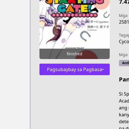
7.4
Mga
258
Taga
Cyco
finished
Mga 
Ant
Pagsubaybay sa Pagbasa
Pan
Si S
Acad
ang 
kany
dete
na d