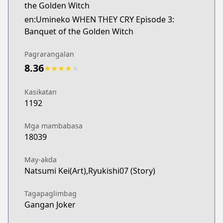
the Golden Witch
en:Umineko WHEN THEY CRY Episode 3:
Banquet of the Golden Witch
Pagrarangalan
8.36
★
★
★
★
★
Kasikatan
1192
Mga mambabasa
18039
May-akda
Natsumi Kei(Art),Ryukishi07 (Story)
Tagapaglimbag
Gangan Joker