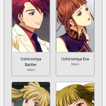
Ushiromiya
Ushiromiya Eva
Main
Battler
Main