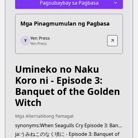
Pagsubaybay sa Pagbasa
Mga Pinagmumulan ng Pagbasa
Yen Press
Yen Press
Y
Yen Press
Yen Press
https://yenpress.com/series/umineko-when-they-c
Umineko no Naku
Koro ni - Episode 3:
Banquet of the Golden
Witch
Mga Alternatibong Pamagat
synonyms:When Seagulls Cry Episode 3: Banquet of the Golden Witch
ja:うみねこのなく頃に - Episode 3: Banquet of