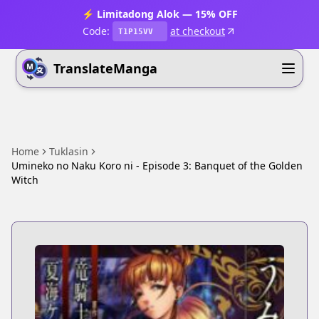
⚡ Limitadong Alok — 15% OFF
Code:
at checkout
T1P15VV
TranslateManga
Home
Tuklasin
Umineko no Naku Koro ni - Episode 3: Banquet of the Golden
Witch