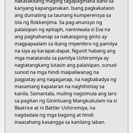
nakatakdang maging tagapagmana dahil sa
kanyang kapanganakan. Isang pagkakataon
ang dumating sa taunang kumperensya sa
isla ng Rokkenjima. Sa pag-anunsyo ng
palaisipan ng epitaph, naniniwala si Eva na
ang paghahanap sa nakatagong ginto ay
magpapaalam sa ibang miyembro ng pamilya
na siya ay karapat-dapat. Ngunit habang ang
mga matatanda sa pamilya Ushiromiya ay
nagtatangkang lutasin ang palaisipan, sunud-
sunod na mga hindi maipaliwanag na
pagpatay ang nagaganap, na nagbabadya ng
masamang kapalaran na naghihintay sa
kanila. Samantala, muling nagsimula ang laro
sa pagitan ng Ginintuang Mangkukulam na si
Beatrice at ni Battler Ushiromiya, na
nagdadala ng mga bagong at hindi
inaasahang kasangga sa kanilang laban.