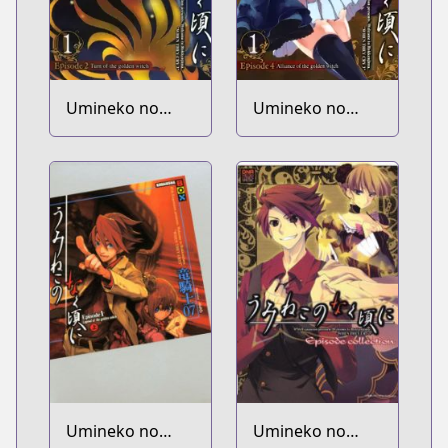
Umineko no
Umineko no
Naku Koro ni -
Naku Koro ni -
Episode 2: Turn
Episode 4:
of the Golden
Alliance of the
Witch
Golden Witch
Umineko no
Umineko no