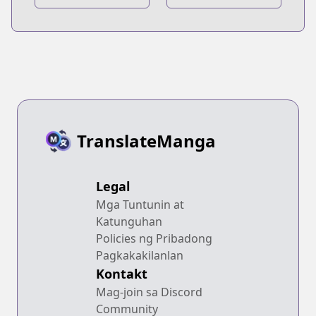
Naku Koro ni
Naku Koro ni:
Episode
Collection
TranslateManga
Legal
Mga Tuntunin at
Katunguhan
Policies ng Pribadong
Pagkakakilanlan
Kontakt
Mag-join sa Discord
Community