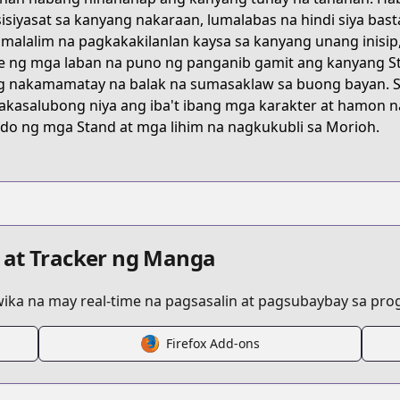
isiyasat sa kanyang nakaraan, lumalabas na hindi siya bas
malalim na pagkakakilanlan kaysa sa kanyang unang inisip,
t/B074C5XSHP
e ng mga laban na puno ng panganib gamit ang kanyang Sta
g nakamamatay na balak na sumasaklaw sa buong bayan. S
kasalubong niya ang iba't ibang mga karakter at hamon 
jos-bizarre-adventure-part-8-jojolion
o ng mga Stand at mga lihim na nagkukubli sa Morioh.
rch/search.html?seriesid=50317
s.html?id=65665
 at Tracker ng Manga
ka na may real-time na pagsasalin at pagsubaybay sa progr
Firefox Add-ons