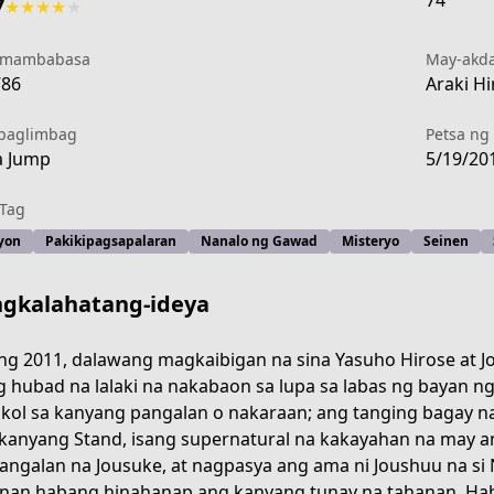
74
7
★
★
★
★
★
 mambabasa
May-akd
786
Araki Hi
paglimbag
Petsa ng 
a Jump
5/19/20
Tag
yon
Pakikipagsapalaran
Nanalo ng Gawad
Misteryo
Seinen
gkalahatang-ideya
g 2011, dalawang magkaibigan na sina Yasuho Hirose at J
g hubad na lalaki na nakabaon sa lupa sa labas ng bayan ng
kol sa kanyang pangalan o nakaraan; ang tanging bagay na
kanyang Stand, isang supernatural na kakayahan na may a
angalan na Jousuke, at nagpasya ang ama ni Joushuu na si 
-42b9-4bcf-81d7-ad307d2ea971
nan habang hinahanap ang kanyang tunay na tahanan. Hab