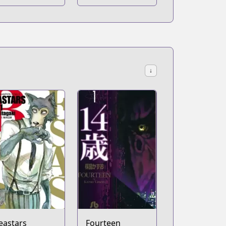
↓
eastars
Fourteen