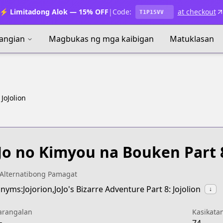
⚡ Limitadong Alok — 15% OFF
|
Code:
at checkout
T1P15VV
angian
Magbukas ng mga kaibigan
Matuklasan
JoJolion
Jo no Kimyou na Bouken Part 8
Alternatibong Pamagat
nyms:Jojorion,JoJo's Bizarre Adventure Part 8: Jojolion
↓
arangalan
Kasikata