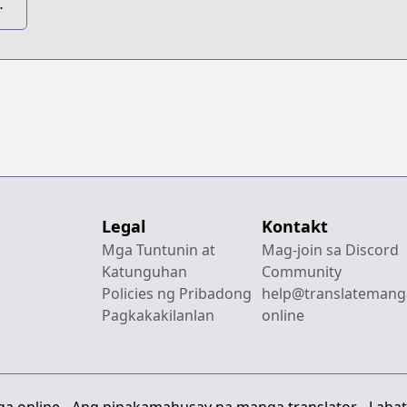
u
t
ds
Legal
Kontakt
Mga Tuntunin at
Mag-join sa Discord
Katunguhan
Community
Policies ng Pribadong
help@translatemang
Pagkakakilanlan
online