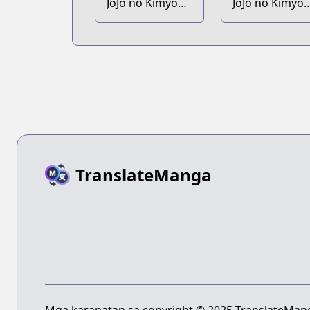
JoJo no Kimyou
JoJo no Kimyo
na Bouken Part
na Bouken Par
7: Steel Ball Run
9: The JoJoLan
TranslateManga