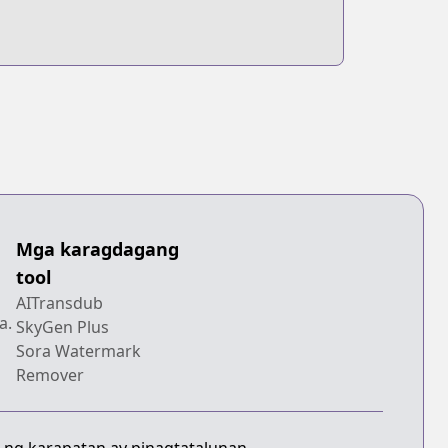
Mga karagdagang
tool
AITransdub
a.
SkyGen Plus
Sora Watermark
Remover