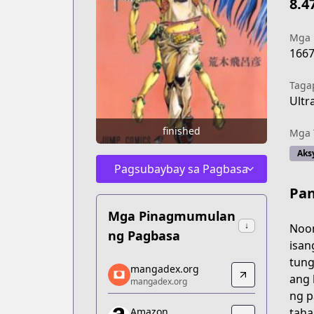
8.4
Mga
166
Taga
Ultr
finished
Mga 
Aks
Pagsubaybay sa Pagbasa
Pan
Mga Pinagmumulan
↓
Noon
ng Pagbasa
isan
tung
mangadex.org
mangadex.org
ang 
mangadex.org
mangadex.org
ng p
https://mangadex.org/title/7a9d76c3
taha
Amazon