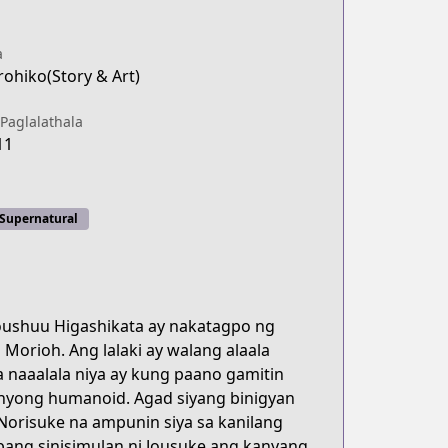
a
rohiko(Story & Art)
Paglalathala
11
Supernatural
oushuu Higashikata ay nakatagpo ng
 Morioh. Ang lalaki ay walang alaala
 naaalala niya ay kung paano gamitin
nyong humanoid. Agad siyang binigyan
Norisuke na ampunin siya sa kanilang
ang sinisimulan ni Jousuke ang kanyang