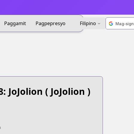
Paggamit
Pagpepresyo
Filipino
: JoJolion
( JoJolion )
n