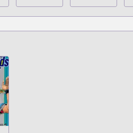
Naku Koro ni -
Episode 1:
Legend of the
Golden Witch