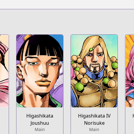
Higashikata
Higashikata IV
Joushuu
Norisuke
Main
Main