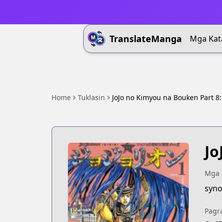
TranslateManga
Mga Kat
Home
Tuklasin
JoJo no Kimyou na Bouken Part 8: 
Jo
Mga 
syno
Pagr