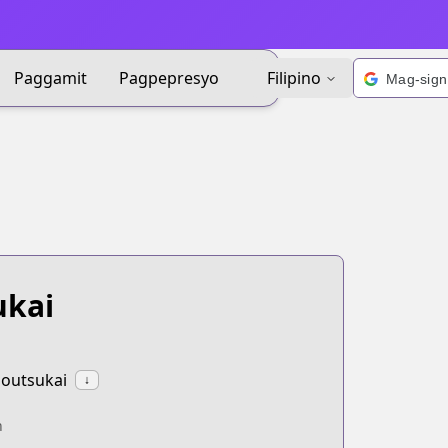
Paggamit
Pagpepresyo
Filipino
ukai
houtsukai
↓
n