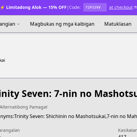
⚡ Limitadong Alok — 15% OFF
|
Code:
at checkout
T1P15VV
angian
Magbukas ng mga kaibigan
Matuklasan
kai
inity Seven: 7-nin no Mashots
Alternatibong Pamagat
nyms:Trinity Seven: Shichinin no Mashotsukai,7-nin no Ma
arangalan
Kasikata