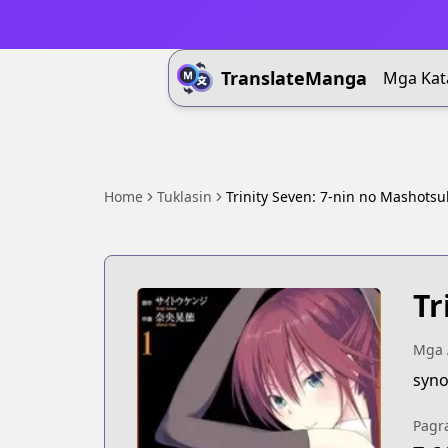
TranslateManga
Mga Kat
Home
Tuklasin
Trinity Seven: 7-nin no Mashotsu
Tr
Mga 
syno
Pagr