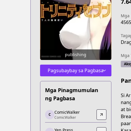
7.6
Mga
456
Taga
Dra
publishing
Mga 
Aks
Pagsubaybay sa Pagbasa
Pan
Mga Pinagmumulan
Si A
ng Pagbasa
nang
at b
ComicWalker
ComicWalker
C
Brea
ComicWalker
ComicWalker
paar
https://comic-walker.com/detail/KC_0
Kasa
Yen Press