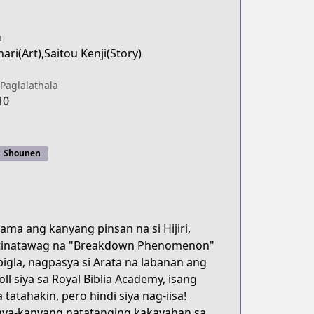
a
ari(Art),Saitou Kenji(Story)
Paglalathala
10
Shounen
a ang kanyang pinsan na si Hijiri,
a tinatawag na "Breakdown Phenomenon"
bigla, nagpasya si Arata na labanan ang
l siya sa Royal Biblia Academy, isang
atahakin, pero hindi siya nag-iisa!
nya-kanyang natatanging kakayahan sa