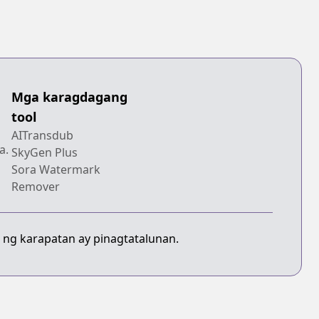
Mga karagdagang
tool
AITransdub
a.
SkyGen Plus
Sora Watermark
Remover
 ng karapatan ay pinagtatalunan.