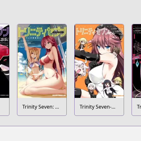
Trinity Seven: 7-
Trinity Seven-
T
nin no
san
L
Mashotsukai
Comic
Anthology