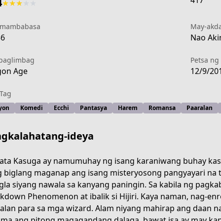
417
4
★
★
★
★
★
 mambabasa
May-akd
56
Nao Akin
paglimbag
Petsa ng 
gon Age
12/9/20
Tag
yon
Komedi
Ecchi
Pantasya
Harem
Romansa
Paaralan
gkalahatang-ideya
rata Kasuga ay namumuhay ng isang karaniwang buhay kasam
 biglang maganap ang isang misteryosong pangyayari n
igla siyang nawala sa kanyang paningin. Sa kabila ng pagka
kdown Phenomenon at ibalik si Hijiri. Kaya naman, nag-enrol
alan para sa mga wizard. Alam niyang mahirap ang daan na t
03186_S?episodeType=comics
ma ang pitong magagandang dalaga, bawat isa ay may ka