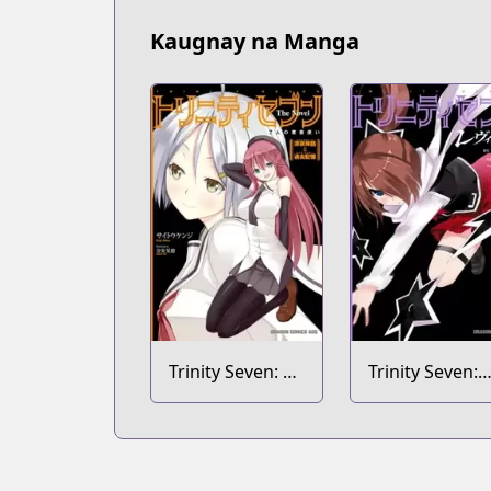
Kaugnay na Manga
Trinity Seven: 7-
Trinity Seven:
nin no
Levi Ninden
Mashotsukai
The Novel