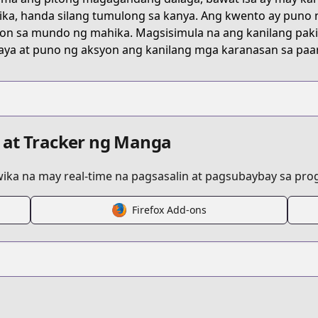
ka, handa silang tumulong sa kanya. Ang kwento ay puno
n sa mundo ng mahika. Magsisimula na ang kanilang pakik
ven
ya at puno ng aksyon ang kanilang mga karanasan sa paar
 at Tracker ng Manga
ka na may real-time na pagsasalin at pagsubaybay sa progr
Firefox Add-ons