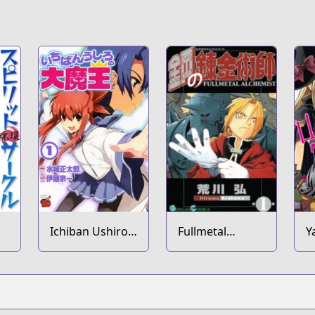
Ichiban Ushiro
Fullmetal
Y
no Daimaou
Alchemist
7