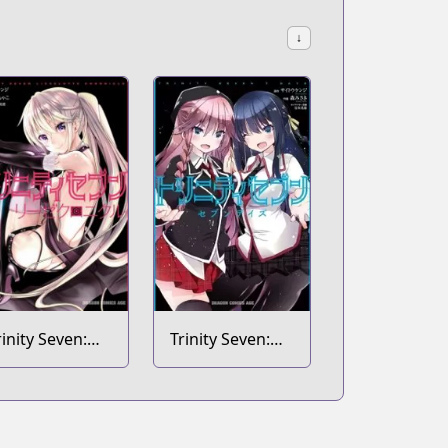
↓
rinity Seven:
Trinity Seven:
iese Chronicle
Seven Days