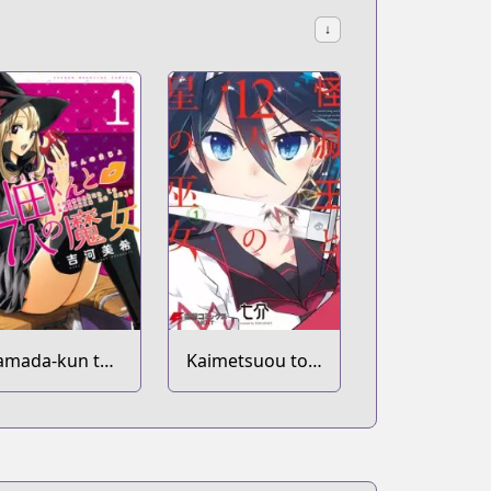
↓
amada-kun to
Kaimetsuou to
-nin no Majo
12-nin no Hoshi
no Miko