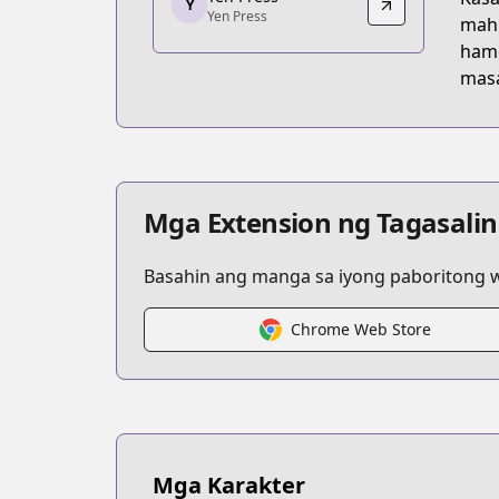
Yen Press
Y
Yen Press
mahi
Yen Press
hamo
https://yenpress.com/series/trinity-se
masa
Mga Extension ng Tagasalin
Basahin ang manga sa iyong paboritong wi
Chrome Web Store
Mga Karakter