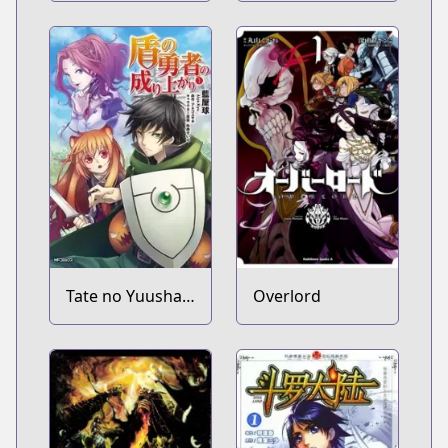
Murabito no Ore
ga Hotta
Otoshiana ni
Yuusha ga
Ochita Kekka.
Tate no Yuusha
Overlord
no Nariagari