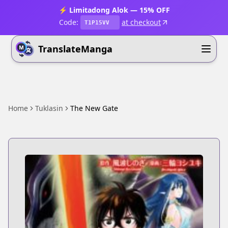
⚡ Limitadong Alok — 15% OFF
Code:
at checkout
T1P15VV
TranslateManga
Home
Tuklasin
The New Gate