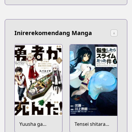
Inirerekomendang Manga
↓
Yuusha ga
Tensei shitara
Shinda!:
Slime Datta Ken