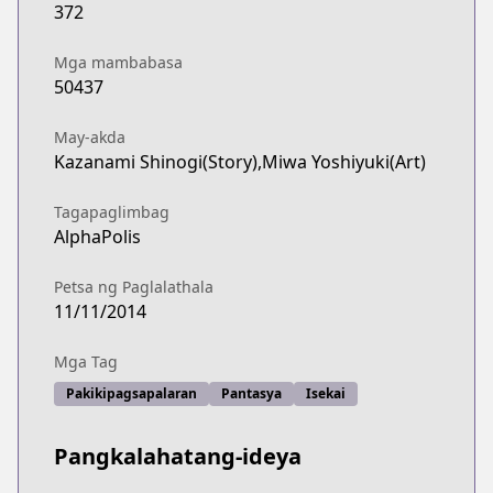
372
Mga mambabasa
50437
May-akda
Kazanami Shinogi(Story),Miwa Yoshiyuki(Art)
Tagapaglimbag
AlphaPolis
Petsa ng Paglalathala
11/11/2014
Mga Tag
Pakikipagsapalaran
Pantasya
Isekai
Pangkalahatang-ideya