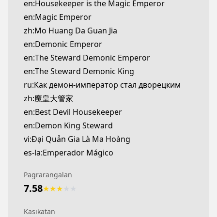
en:Housekeeper is the Magic Emperor
en:Magic Emperor
zh:Mo Huang Da Guan Jia
en:Demonic Emperor
en:The Steward Demonic Emperor
en:The Steward Demonic King
ru:Как демон-император стал дворецким
zh:魔皇大管家
en:Best Devil Housekeeper
en:Demon King Steward
vi:Đại Quản Gia Là Ma Hoàng
es-la:Emperador Mágico
Pagrarangalan
7.58
★
★
★
★
★
Kasikatan