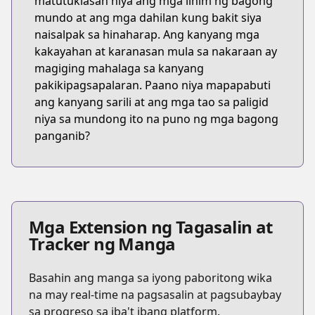
matutuklasan niya ang mga lihim ng bagong
mundo at ang mga dahilan kung bakit siya
naisalpak sa hinaharap. Ang kanyang mga
kakayahan at karanasan mula sa nakaraan ay
magiging mahalaga sa kanyang
pakikipagsapalaran. Paano niya mapapabuti
ang kanyang sarili at ang mga tao sa paligid
niya sa mundong ito na puno ng mga bagong
panganib?
Mga Extension ng Tagasalin at
Tracker ng Manga
Basahin ang manga sa iyong paboritong wika
na may real-time na pagsasalin at pagsubaybay
sa progreso sa iba't ibang platform.