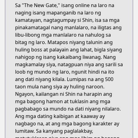
Sa "The New Gate," isang online na laro na
naging isang mapanganib na laro ng
kamatayan, nagtagumpay si Shin, isa sa mga
pinakamatagal nang manlalaro, na iligtas ang
libu-libong mga manlalaro na nahulog sa
bitag ng laro. Matapos niyang talunin ang
huling boss at palayain ang lahat, bigla siyang
nahigop ng isang kakaibang liwanag. Nang
magkamalay siya, natagpuan niya ang sarili sa
loob ng mundo ng laro, ngunit hindi na ito
ang dati niyang kilala. Lumipas na ang 500
taon mula nang siya ay huling naroon.
Ngayon, kailangan ni Shin na harapin ang
mga bagong hamon at tuklasin ang mga
pagbabago sa mundo na dati niyang nilalaro.
Ang mga dating kaibigan at kaaway ay
nagbago na, at ang mga bagong karakter ay
lumitaw. Sa kanyang paglalakbay,