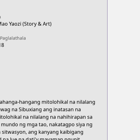
a
ao Yaozi (Story & Art)
Paglalathala
18
ahanga-hangang mitolohikal na nilalang
tawag na Sibuxiang ang inatasan na
lohikal na nilalang na nahihirapan sa
a mundo ng mga tao, nakatagpo siya ng
a sitwasyon, ang kanyang kaibigang
d na Jue na dati'y mayaman ngunit