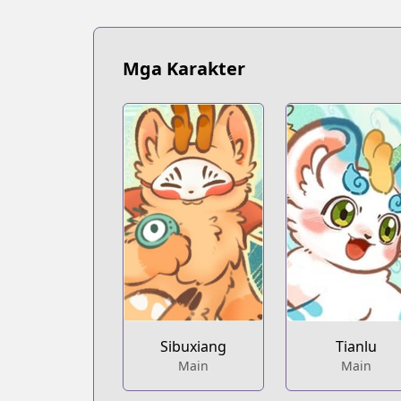
Mga Karakter
Sibuxiang
Tianlu
Main
Main