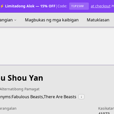
⚡ Limitadong Alok — 15% OFF
|
Code:
at checkout
T1P15VV
angian
Magbukas ng mga kaibigan
Matuklasan
u Shou Yan
Alternatibong Pamagat
nyms:Fabulous Beasts,There Are Beasts
↓
arangalan
Kasikata