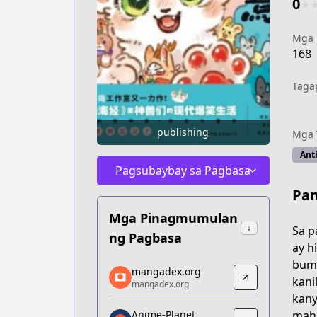
0
★
Mga
168
Taga
publishing
Mga 
Ant
Pagsubaybay sa Pagbasa
Pan
Mga Pinagmumulan
↓
Sa p
ng Pagbasa
ay h
buma
mangadex.org
mangadex.org
kani
mangadex.org
mangadex.org
kany
https://mangadex.org/title/151bca3e
mahi
Anime-Planet