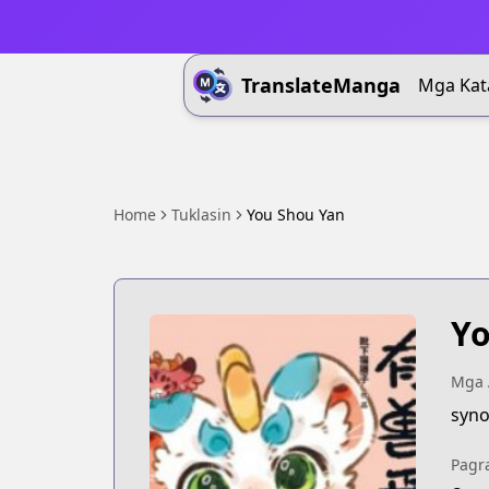
TranslateManga
Mga Kat
Home
Tuklasin
You Shou Yan
Yo
Mga 
syno
Pagr