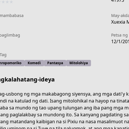
41973
★
★
★
★
 mambabasa
May-akd
Xuexia M
paglimbag
Petsa ng 
12/1/20
Tag
hropomoriko
Komedi
Pantasya
Mitolohiya
gkalahatang-ideya
ag-usbong ng mga makabagong siyensya, ang mga dati'y k
indi na katulad ng dati. Isang mitolohikal na hayop na tina
ba sa mundo ng tao upang tulungan ang iba pang mga mito
lang paglalakbay sa mundong ito. Sa kanyang pagdating s
ang matandang kaibigan na si Pixiu na nasa masalimuot n
-db98-4ad2-8d8d-239943b91437
lig uminom na si Tuye na tila nalugmok, at ang mga kapati