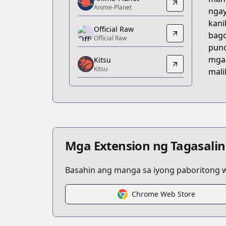
Anime-Planet
Anime-Planet
ngay
Anime-Planet
kani
https://www.anime-planet.com/manga/
Official Raw
bago
Official Raw
Official Raw
puno
Official Raw
mga 
Kitsu
https://manga.bilibili.com/detail/mc29
Kitsu
mali
Kitsu
Kitsu
https://kitsu.app/manga/you-shou-yan
MangaUpdates
MangaUpdates
https://www.mangaupdates.com/serie
Mga Extension ng Tagasalin
Basahin ang manga sa iyong paboritong wi
Chrome Web Store