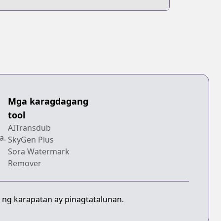
Mga karagdagang
tool
AITransdub
a.
SkyGen Plus
Sora Watermark
Remover
 ng karapatan ay pinagtatalunan.