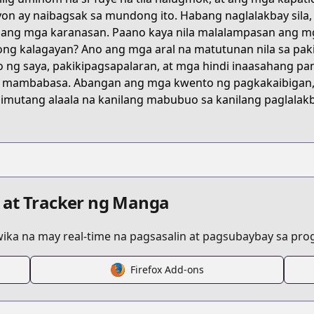
on ay naibagsak sa mundong ito. Habang naglalakbay sil
lang mga karanasan. Paano kaya nila malalampasan ang m
there-are-beasts
ng kalagayan? Ano ang mga aral na matutunan nila sa pak
 ng saya, pakikipagsapalaran, at mga hindi inaasahang pan
mambabasa. Abangan ang mga kwento ng pagkakaibigan, 
329
limutang alaala na kanilang mabubuo sa kanilang paglalakb
s.html?id=2bhneix
 at Tracker ng Manga
ka na may real-time na pagsasalin at pagsubaybay sa progr
Firefox Add-ons