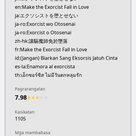
Kitsu
en:Make the Exorcist Fall in Love
https://kitsu.app/manga/62524
ja:エクソシストを堕とせない
MangaUpdates
ja-ro:Exorcist wo Otosenai
MangaUpdates
ja-ro:Exorcist o Otosenai
https://www.mangaupdates.com/series.html?id=1
Book☆Walker
zh-hk:讓驅魔師免於墮落
Book☆Walker
fr:Make the Exorcist Fall in Love
https://bookwalker.jp/series/351107/list
id:(Jangan) Biarkan Sang Eksorsis Jatuh Cinta
Official English
es-la:Enamora al exorcista
Official English
th:เอ็กซอร์ซิส ไม่มีวันตกหลุมรัก
https://mangaplus.shueisha.co.jp/titles/100198
Pagrarangalan
7.98
★
★
★
★
★
Kasikatan
1105
Mga mambabasa