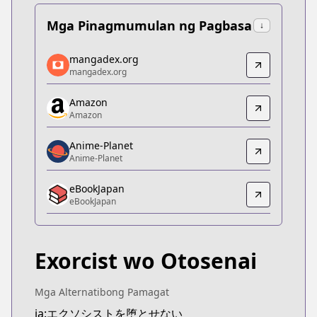
Mga Pinagmumulan ng Pagbasa
↓
mangadex.org
mangadex.org
mangadex.org
mangadex.org
https://mangadex.org/title/8d2e9520-4127-4bf2-
Amazon
Amazon
Amazon
Amazon
https://www.amazon.co.jp/dp/B0B28TW5YT
Anime-Planet
Anime-Planet
Anime-Planet
Anime-Planet
eBookJapan
https://www.anime-planet.com/manga/make-the-exo
eBookJapan
eBookJapan
eBookJapan
https://ebookjapan.yahoo.co.jp/books/697971
Exorcist wo Otosenai
Official Raw
Official Raw
https://shonenjumpplus.com/episode/326975449
Mga Alternatibong Pamagat
Kitsu
ja:エクソシストを堕とせない