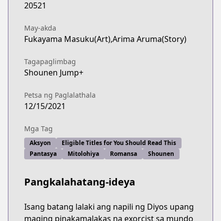
20521
May-akda
Fukayama Masuku(Art),Arima Aruma(Story)
Tagapaglimbag
Shounen Jump+
Petsa ng Paglalathala
12/15/2021
Mga Tag
Aksyon
Eligible Titles for You Should Read This
Pantasya
Mitolohiya
Romansa
Shounen
Pangkalahatang-ideya
Isang batang lalaki ang napili ng Diyos upang
maging pinakamalakas na exorcist sa mundo