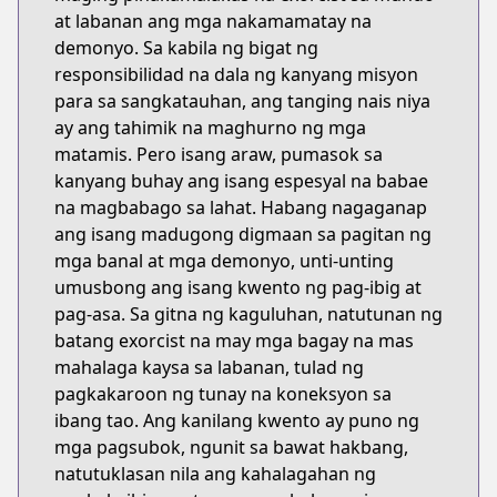
at labanan ang mga nakamamatay na
demonyo. Sa kabila ng bigat ng
responsibilidad na dala ng kanyang misyon
para sa sangkatauhan, ang tanging nais niya
ay ang tahimik na maghurno ng mga
matamis. Pero isang araw, pumasok sa
kanyang buhay ang isang espesyal na babae
na magbabago sa lahat. Habang nagaganap
ang isang madugong digmaan sa pagitan ng
mga banal at mga demonyo, unti-unting
umusbong ang isang kwento ng pag-ibig at
pag-asa. Sa gitna ng kaguluhan, natutunan ng
batang exorcist na may mga bagay na mas
mahalaga kaysa sa labanan, tulad ng
pagkakaroon ng tunay na koneksyon sa
ibang tao. Ang kanilang kwento ay puno ng
mga pagsubok, ngunit sa bawat hakbang,
natutuklasan nila ang kahalagahan ng