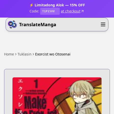
⚡ Limitadong Alok — 15% OFF
Code:
at checkout
T1P15VV
TranslateManga
Home
Tuklasin
Exorcist wo Otosenai