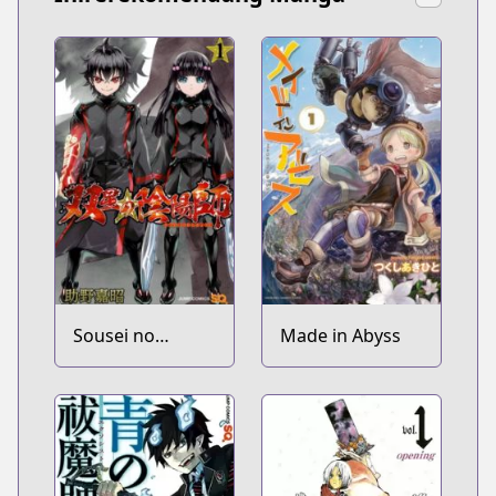
Sousei no
Made in Abyss
Onmyouji