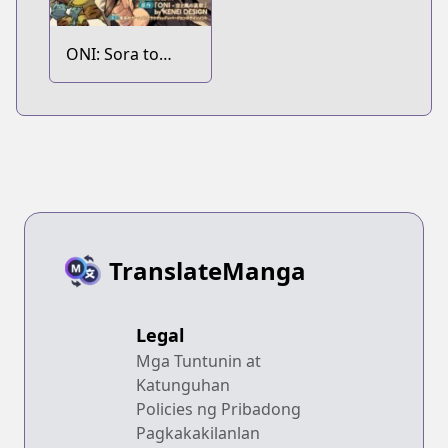
ONI: Sora to
Kaze no Elegy
Episode Zero
TranslateManga
Legal
Mga Tuntunin at
Katunguhan
Policies ng Pribadong
Pagkakakilanlan