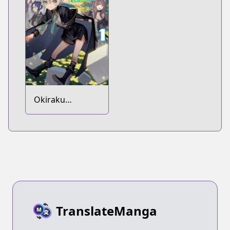
Okiraku
Ryoushu no
Tanoshii Ryouchi
Bouei: Seisankei
Majutsu de Na
mo Naki Mura
wo Saikyou no
Jousai Toshi ni
TranslateManga