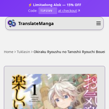
⚡ Limitadong Alok — 15% OFF
Code:
at checkout
T1P15VV
TranslateManga
Home
Tuklasin
Okiraku Ryoushu no Tanoshii Ryouchi Bouei