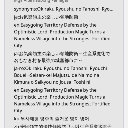
Mga Alternatibong Pamagat
Kitsu
synonyms:Okiraku Ryoushu no Tanoshii Ryouchi Bouei: Seisankei Majutsu de Na mo Naki Mura wo Saikyou no Jousai Toshi ni,Fun Territory Defense by the Optimistic Lord
https://kitsu.app/manga/65012
ja:お気楽領主の楽しい領地防衛
CDJapan
CDJapan
en:Easygoing Territory Defense by the
https://www.anime-planet.com/manga/https://
Optimistic Lord: Production Magic Turns a
MangaUpdates
Nameless Village into the Strongest Fortified
MangaUpdates
City
https://www.mangaupdates.com/series.html?id=1
ja:お気楽領主の楽しい領地防衛～生産系魔術で
novelUpdates
名もなき村を最強の城塞都市に～
novelUpdates
ja-ro:Okiraku Ryoushu no Tanoshii Ryouchi
https://www.novelupdates.com/series/fun-territory
Bouei ~Seisan-kei Majutsu de Na mo na
Book☆Walker
Kimura o Saikyou no Jousai Toshi ni~
Book☆Walker
en:Easygoing Territory Defense by the
https://bookwalker.jp/series/342851/list
Optimistic Lord: Production Magic Turns a
Official English
Nameless Village into the Strongest Fortified
Official English
City
https://sevenseasentertainment.com/series/easygoi
ko:무사태평 영주의 즐거운 영지 방어
zh:安闲领主的愉快领地防卫～以生产系魔术将无