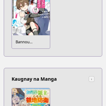
Bannou
"Murazukuri"
Cheat de
Otegaru Slow
Life: Mura desu
ga Nani ka?
Kaugnay na Manga
↓