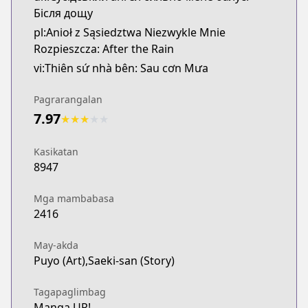
Бісля дощу
pl:Anioł z Sąsiedztwa Niezwykle Mnie
Rozpieszcza: After the Rain
vi:Thiên sứ nhà bên: Sau cơn Mưa
Pagrarangalan
7.97
★
★
★
★
★
Kasikatan
8947
Mga mambabasa
2416
May-akda
Puyo (Art),Saeki-san (Story)
Tagapaglimbag
Manga UP!