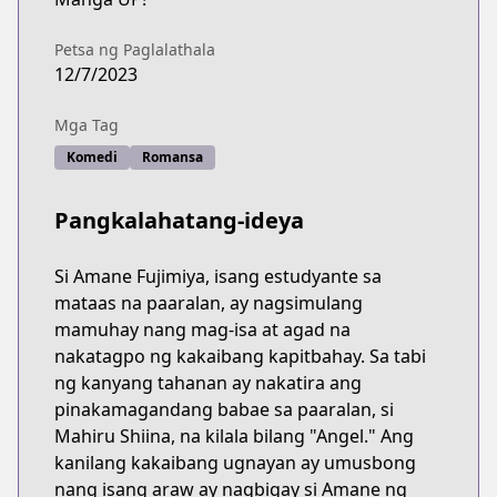
Petsa ng Paglalathala
12/7/2023
Mga Tag
Komedi
Romansa
Pangkalahatang-ideya
Si Amane Fujimiya, isang estudyante sa
mataas na paaralan, ay nagsimulang
mamuhay nang mag-isa at agad na
nakatagpo ng kakaibang kapitbahay. Sa tabi
ng kanyang tahanan ay nakatira ang
pinakamagandang babae sa paaralan, si
Mahiru Shiina, na kilala bilang "Angel." Ang
kanilang kakaibang ugnayan ay umusbong
nang isang araw ay nagbigay si Amane ng