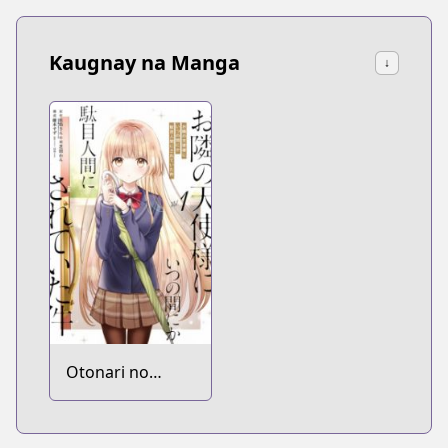
Kaugnay na Manga
↓
Otonari no
Tenshi-sama ni
Itsunomanika
Dame Ningen ni