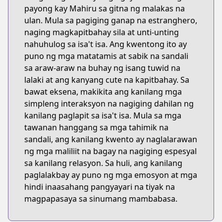
payong kay Mahiru sa gitna ng malakas na
ulan. Mula sa pagiging ganap na estranghero,
naging magkapitbahay sila at unti-unting
nahuhulog sa isa't isa. Ang kwentong ito ay
puno ng mga matatamis at sabik na sandali
sa araw-araw na buhay ng isang tuwid na
lalaki at ang kanyang cute na kapitbahay. Sa
bawat eksena, makikita ang kanilang mga
simpleng interaksyon na nagiging dahilan ng
kanilang paglapit sa isa't isa. Mula sa mga
tawanan hanggang sa mga tahimik na
sandali, ang kanilang kwento ay naglalarawan
ng mga maliliit na bagay na nagiging espesyal
sa kanilang relasyon. Sa huli, ang kanilang
paglalakbay ay puno ng mga emosyon at mga
hindi inaasahang pangyayari na tiyak na
magpapasaya sa sinumang mambabasa.