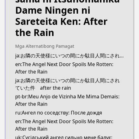
https://www.ganganonline.com/title/2019
Dame Ningen ni
CDJapan
CDJapan
Sareteita Ken: After
https://www.anime-planet.com/manga/https://ww
the Rain
MangaUpdates
MangaUpdates
https://www.mangaupdates.com/series.html?id=c
Mga Alternatibong Pamagat
novelUpdates
ja:お隣の天使様にいつの間にか駄目人間にされていた件 after the rain
novelUpdates
en:The Angel Next Door Spoils Me Rotten:
https://www.novelupdates.com/series/otonari-no-
After the Rain
Book☆Walker
ja:お隣の天使様にいつの間にか駄目人間にされ
Book☆Walker
ていた件 after the rain
https://bookwalker.jp/series/477679/list
pt-br:Meu Anjo de Vizinha Me Mima Demais:
Official English
After the Rain
Official English
ru:Ангел по соседству: После дождя
https://global.manga-up.com/manga/649
en:The Angel Next Door Spoils Me Rotten:
After the Rain
uk:Сусідський ангел сильно мене балує: