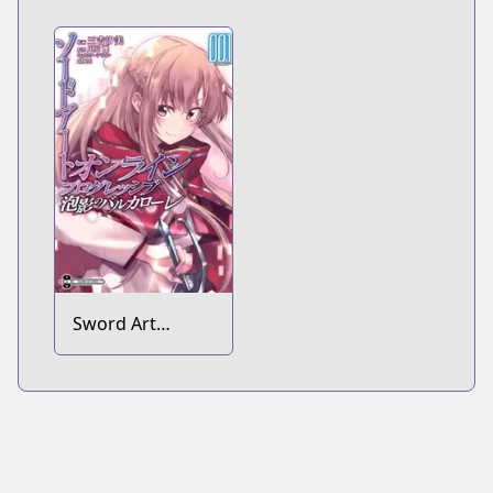
Sword Art
Online:
Progressive -
Houei no
Barcarolle