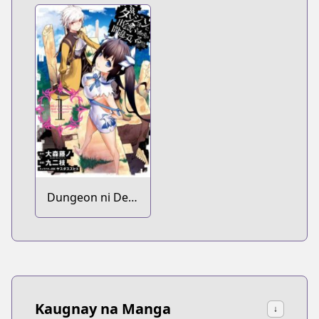
Dungeon ni Deai
wo Motomeru
no wa
Machigatteiru
Darou ka
Kaugnay na Manga
↓