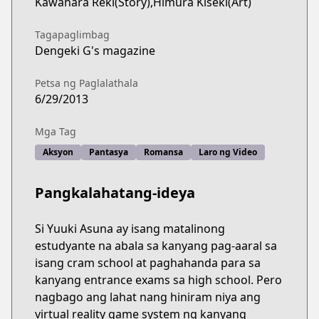
Kawahara Reki(Story),Himura Kiseki(Art)
Tagapaglimbag
Dengeki G's magazine
Petsa ng Paglalathala
6/29/2013
Mga Tag
Aksyon
Pantasya
Romansa
Laro ng Video
Pangkalahatang-ideya
Si Yuuki Asuna ay isang matalinong
estudyante na abala sa kanyang pag-aaral sa
isang cram school at paghahanda para sa
kanyang entrance exams sa high school. Pero
nagbago ang lahat nang hiniram niya ang
virtual reality game system ng kanyang