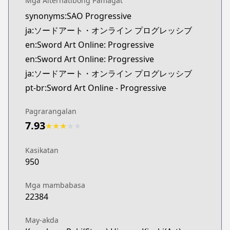
Mga Alternatibong Pamagat
synonyms:SAO Progressive
ja:ソードアート・オンライン プログレッシブ
en:Sword Art Online: Progressive
en:Sword Art Online: Progressive
ja:ソードアート・オンライン プログレッシブ
pt-br:Sword Art Online - Progressive
Pagrarangalan
7.93
★
★
★
★
★
Kasikatan
950
Mga mambabasa
22384
May-akda