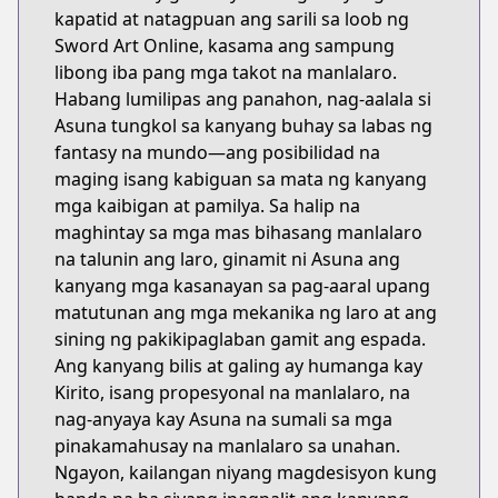
kapatid at natagpuan ang sarili sa loob ng
Sword Art Online, kasama ang sampung
libong iba pang mga takot na manlalaro.
Habang lumilipas ang panahon, nag-aalala si
Asuna tungkol sa kanyang buhay sa labas ng
fantasy na mundo—ang posibilidad na
maging isang kabiguan sa mata ng kanyang
mga kaibigan at pamilya. Sa halip na
maghintay sa mga mas bihasang manlalaro
na talunin ang laro, ginamit ni Asuna ang
kanyang mga kasanayan sa pag-aaral upang
matutunan ang mga mekanika ng laro at ang
sining ng pakikipaglaban gamit ang espada.
Ang kanyang bilis at galing ay humanga kay
Kirito, isang propesyonal na manlalaro, na
nag-anyaya kay Asuna na sumali sa mga
pinakamahusay na manlalaro sa unahan.
Ngayon, kailangan niyang magdesisyon kung