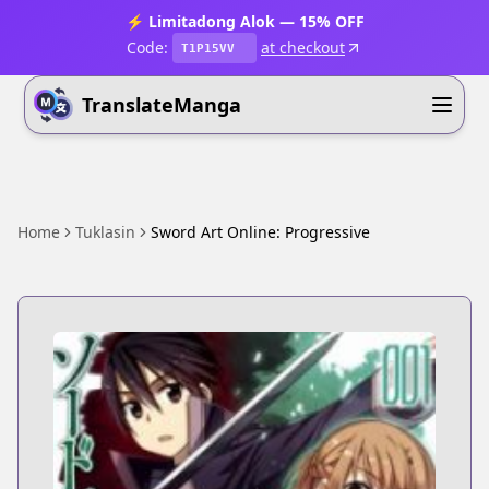
⚡ Limitadong Alok — 15% OFF
Code:
at checkout
T1P15VV
TranslateManga
Home
Tuklasin
Sword Art Online: Progressive