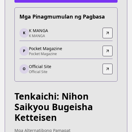
Mga Pinagmumulan ng Pagbasa
K MANGA
K MANGA
K
K MANGA
K MANGA
https://kmanga.kodansha.com/title/10585/episod
Pocket Magazine
Pocket Magazine
P
Pocket Magazine
Pocket Magazine
https://pocket.shonenmagazine.com/episode/32
Official Site
O
Official Site
Official Site
Official Site
https://yanmaga.jp/comics/%E3%83%86%E
Tenkaichi: Nihon
Saikyou Bugeisha
Ketteisen
Mga Alternatibong Pamagat