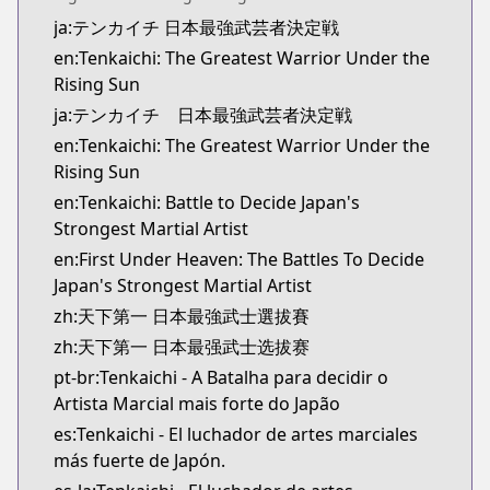
ja:テンカイチ 日本最強武芸者決定戦
en:Tenkaichi: The Greatest Warrior Under the
Rising Sun
ja:テンカイチ 日本最強武芸者決定戦
en:Tenkaichi: The Greatest Warrior Under the
Rising Sun
en:Tenkaichi: Battle to Decide Japan's
Strongest Martial Artist
en:First Under Heaven: The Battles To Decide
Japan's Strongest Martial Artist
zh:天下第一 日本最強武士選拔賽
zh:天下第一 日本最强武士选拔赛
pt-br:Tenkaichi - A Batalha para decidir o
Artista Marcial mais forte do Japão
es:Tenkaichi - El luchador de artes marciales
más fuerte de Japón.