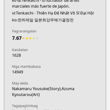
es-la:Tenkaichi - El luchador de artes
marciales más fuerte de Japón.
vi:Tenkaichi - Thiên Hạ Đệ Nhất Võ Sĩ Đại Hội
ko:천하제일 일본최강무예가결정전
Pagrarangalan
7.67
★
★
★
★
★
Kasikatan
1628
Mga mambabasa
14949
May-akda
Nakamaru Yousuke(Story),Azuma
Kyoutarou(Art)
Tagapaglimbag