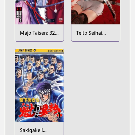
Majo Taisen: 32-
Teito Seihai
nin no Isai no
Kitan: Fate/type
Majo wa
Redline
Koroshiau
Sakigake!!