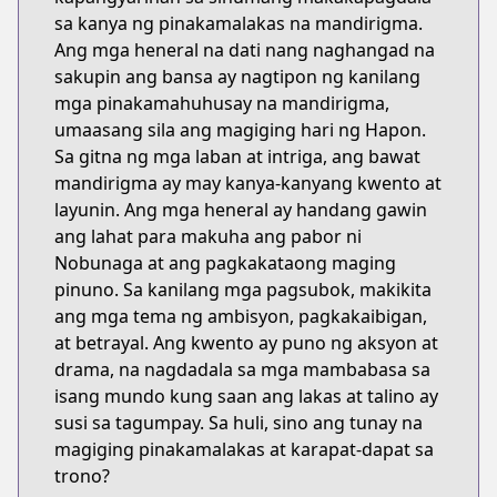
sa kanya ng pinakamalakas na mandirigma.
Ang mga heneral na dati nang naghangad na
sakupin ang bansa ay nagtipon ng kanilang
mga pinakamahuhusay na mandirigma,
umaasang sila ang magiging hari ng Hapon.
Sa gitna ng mga laban at intriga, ang bawat
mandirigma ay may kanya-kanyang kwento at
layunin. Ang mga heneral ay handang gawin
ang lahat para makuha ang pabor ni
Nobunaga at ang pagkakataong maging
pinuno. Sa kanilang mga pagsubok, makikita
ang mga tema ng ambisyon, pagkakaibigan,
at betrayal. Ang kwento ay puno ng aksyon at
drama, na nagdadala sa mga mambabasa sa
isang mundo kung saan ang lakas at talino ay
susi sa tagumpay. Sa huli, sino ang tunay na
magiging pinakamalakas at karapat-dapat sa
trono?