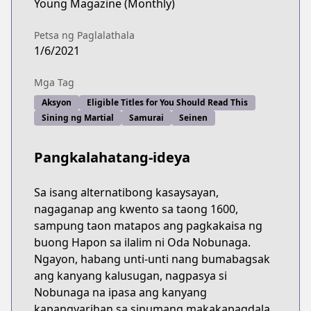
Young Magazine (Monthly)
Petsa ng Paglalathala
1/6/2021
Mga Tag
Aksyon
Eligible Titles for You Should Read This
Sining ng Martial
Samurai
Seinen
Pangkalahatang-ideya
Sa isang alternatibong kasaysayan,
nagaganap ang kwento sa taong 1600,
sampung taon matapos ang pagkakaisa ng
buong Hapon sa ilalim ni Oda Nobunaga.
Ngayon, habang unti-unti nang bumabagsak
ang kanyang kalusugan, nagpasya si
Nobunaga na ipasa ang kanyang
kapangyarihan sa sinumang makakapagdala