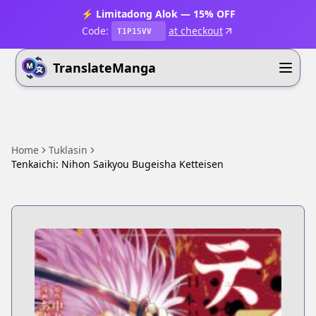
⚡ Limitadong Alok — 15% OFF
Code:
at checkout
T1P15VV
TranslateManga
Home
Tuklasin
Tenkaichi: Nihon Saikyou Bugeisha Ketteisen