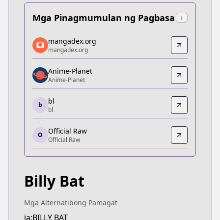
Mga Pinagmumulan ng Pagbasa
↓
mangadex.org
mangadex.org
mangadex.org
mangadex.org
https://mangadex.org/title/e5357466-c8a2-4259
Anime-Planet
Anime-Planet
Anime-Planet
Anime-Planet
https://www.anime-planet.com/manga/billy-bat
bl
b
bl
bl
bl
Official Raw
1120181
O
Official Raw
Official Raw
Official Raw
https://comic-days.com/episode/32697544968841
Billy Bat
Kitsu
Kitsu
https://kitsu.app/manga/20913
Mga Alternatibong Pamagat
MangaUpdates
ja:BILLY BAT