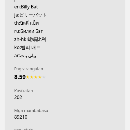
MangaUpdates
en:Billy Bat
https://www.mangaupdates.com/series.html?id=h
ja:ビリーバット
Book☆Walker
th:บิลลี่ แบ็ท
Book☆Walker
ru:Билли Бэт
https://bookwalker.jp/series/354099/list
zh-hk:蝙蝠比利
ko:빌리 배트
ar:بيلي بات
Pagrarangalan
8.59
★
★
★
★
★
Kasikatan
202
Mga mambabasa
89210