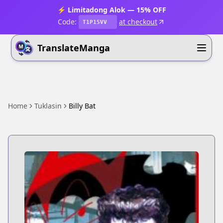
⚡ Limitadong Alok — 15% OFF
Code:
at checkout
T1P15VV
TranslateManga
Home
Tuklasin
Billy Bat