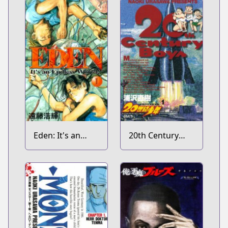
Eden: It's an
20th Century
Endless World!
Boys