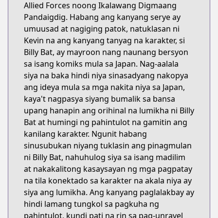
Allied Forces noong Ikalawang Digmaang
Pandaigdig. Habang ang kanyang serye ay
umuusad at nagiging patok, natuklasan ni
Kevin na ang kanyang tanyag na karakter, si
Billy Bat, ay mayroon nang naunang bersyon
sa isang komiks mula sa Japan. Nag-aalala
siya na baka hindi niya sinasadyang nakopya
ang ideya mula sa mga nakita niya sa Japan,
kaya't nagpasya siyang bumalik sa bansa
upang hanapin ang orihinal na lumikha ni Billy
Bat at humingi ng pahintulot na gamitin ang
kanilang karakter. Ngunit habang
sinusubukan niyang tuklasin ang pinagmulan
ni Billy Bat, nahuhulog siya sa isang madilim
at nakakalitong kasaysayan ng mga pagpatay
na tila konektado sa karakter na akala niya ay
siya ang lumikha. Ang kanyang paglalakbay ay
hindi lamang tungkol sa pagkuha ng
pahintulot, kundi pati na rin sa pag-unravel