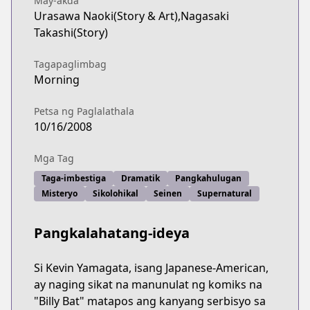
May-akda
Urasawa Naoki(Story & Art),Nagasaki
Takashi(Story)
Tagapaglimbag
Morning
Petsa ng Paglalathala
10/16/2008
Mga Tag
Taga-imbestiga
Dramatik
Pangkahulugan
Misteryo
Sikolohikal
Seinen
Supernatural
Pangkalahatang-ideya
Si Kevin Yamagata, isang Japanese-American,
ay naging sikat na manunulat ng komiks na
"Billy Bat" matapos ang kanyang serbisyo sa