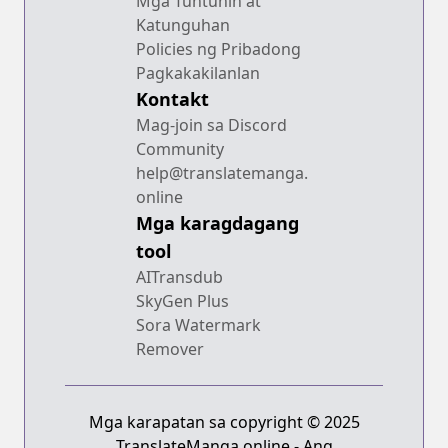
Mga Tuntunin at
Katunguhan
Policies ng Pribadong
Pagkakakilanlan
Kontakt
Mag-join sa Discord
Community
help@translatemanga.
online
Mga karagdagang
tool
AITransdub
SkyGen Plus
Sora Watermark
Remover
Mga karapatan sa copyright © 2025
TranslateManga.online - Ang