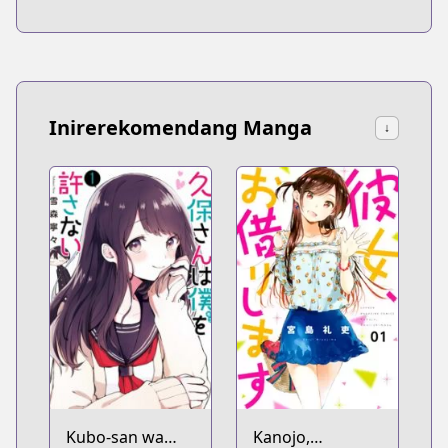
Inirerekomendang Manga
↓
Kubo-san wa
Kanojo,