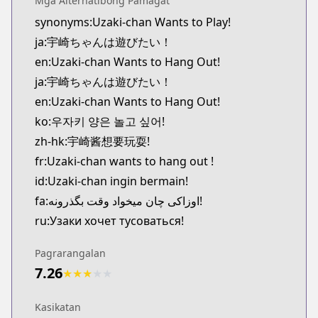
Mga Alternatibong Pamagat
Official Raw
synonyms:Uzaki-chan Wants to Play!
https://comic-walker.com/detail/KC_004657_S
ja:宇崎ちゃんは遊びたい！
Kitsu
Kitsu
en:Uzaki-chan Wants to Hang Out!
https://kitsu.app/manga/41168
ja:宇崎ちゃんは遊びたい！
MangaUpdates
en:Uzaki-chan Wants to Hang Out!
MangaUpdates
ko:우자키 양은 놀고 싶어!
https://www.mangaupdates.com/series.html?id=r
zh-hk:宇崎酱想要玩耍!
Book☆Walker
fr:Uzaki-chan wants to hang out !
Book☆Walker
https://bookwalker.jp/series/166064/list
id:Uzaki-chan ingin bermain!
fa:اوزاکی چان میخواد وقت بگذرونه!
ru:Узаки хочет тусоваться!
Pagrarangalan
7.26
★
★
★
★
★
Kasikatan