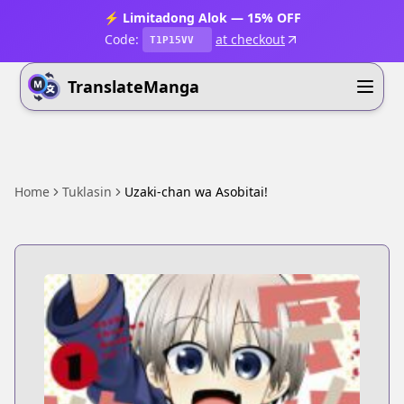
⚡ Limitadong Alok — 15% OFF
Code:
at checkout
T1P15VV
TranslateManga
Home
Tuklasin
Uzaki-chan wa Asobitai!