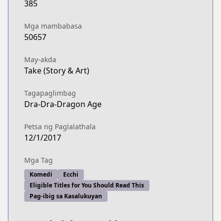
385
Mga mambabasa
50657
May-akda
Take (Story & Art)
Tagapaglimbag
Dra-Dra-Dragon Age
Petsa ng Paglalathala
12/1/2017
Mga Tag
Komedi
Ecchi
Eligible Titles for You Should Read This
Pag-ibig sa Kasalukuyan