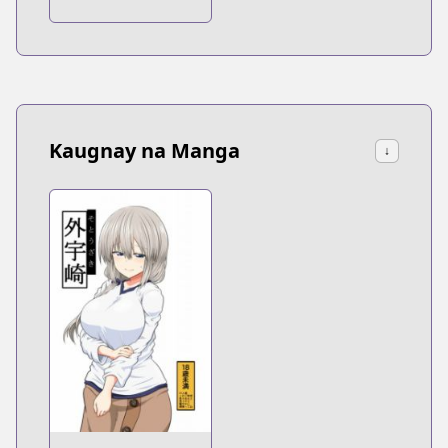
Akutsu-san
Kaugnay na Manga
↓