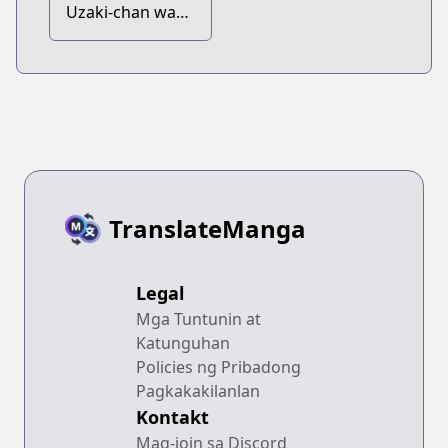
Uzaki-chan wa
Asobitai! dj -
Soto Uzaki
TranslateManga
Legal
Mga Tuntunin at
Katunguhan
Policies ng Pribadong
Pagkakakilanlan
Kontakt
Mag-join sa Discord