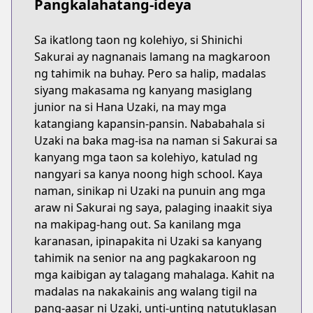
Pangkalahatang-ideya
Sa ikatlong taon ng kolehiyo, si Shinichi
Sakurai ay nagnanais lamang na magkaroon
ng tahimik na buhay. Pero sa halip, madalas
siyang makasama ng kanyang masiglang
junior na si Hana Uzaki, na may mga
katangiang kapansin-pansin. Nababahala si
Uzaki na baka mag-isa na naman si Sakurai sa
kanyang mga taon sa kolehiyo, katulad ng
nangyari sa kanya noong high school. Kaya
naman, sinikap ni Uzaki na punuin ang mga
araw ni Sakurai ng saya, palaging inaakit siya
na makipag-hang out. Sa kanilang mga
karanasan, ipinapakita ni Uzaki sa kanyang
tahimik na senior na ang pagkakaroon ng
mga kaibigan ay talagang mahalaga. Kahit na
madalas na nakakainis ang walang tigil na
pang-aasar ni Uzaki, unti-unting natutuklasan