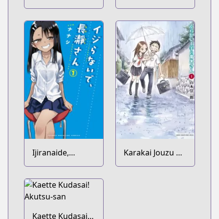
Mob wo
Okarishimasu
Yurusanai
Ijiranaide,
Karakai Jouzu no
Nagatoro-san
Takagi-san
Kaette Kudasai!