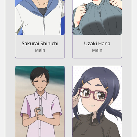
Sakurai Shinichi
Uzaki Hana
Main
Main