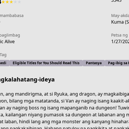
3345
4
★
★
★
★
★
 mambabasa
May-akd
0
Kuma (S
paglimbag
Petsa ng 
c Alive
1/27/20
Tag
edi
Eligible Titles for You Should Read This
Pantasya
Pag-ibig sa
gkalahatang-ideya
an, ang mandirigma, at si Ryuka, ang dragon, ay magkaibig
on, bilang mga matatanda, si Van ay naging isang kaakit-ak
n ay naging boss ng isang mapanganib na dungeon! Tuwi
a, kailangan niyang pumasok sa dungeon at labanan ang m
t laban, hindi lang ang mga monster ang kanyang hinahar
-3b5d-44aa-a40c-8a92b512c336
lang pagkakaibigan. Habang patuloy na nagkikita at nagka