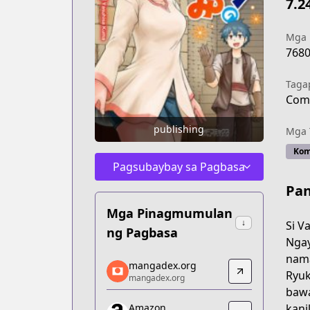
7.2
Mga
768
Taga
Comi
publishing
Mga 
Kom
Pagsubaybay sa Pagbasa
Pan
Mga Pinagmumulan
↓
Si V
ng Pagbasa
Ngay
nama
mangadex.org
mangadex.org
Ryuk
mangadex.org
mangadex.org
bawa
https://mangadex.org/title/8572da1b
kani
Amazon