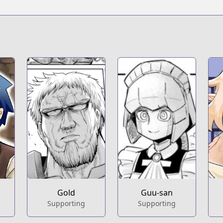
/https://www.cdjapan.co.jp/product/NEOBK-2737260
s.html?id=b5e5nk0
t
eries/dungeon-friends-forever
Gold
Guu-san
Supporting
Supporting