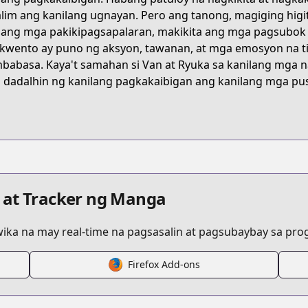
lim ang kanilang ugnayan. Pero ang tanong, magiging higi
lang mga pakikipagsapalaran, makikita ang mga pagsubok 
6R7K
kwento ay puno ng aksyon, tawanan, at mga emosyon na 
abasa. Kaya't samahan si Van at Ryuka sa kanilang mga 
 dadalhin ng kanilang pagkakaibigan ang kanilang mga pu
/dungeon-no-osananajimi
/705325
 at Tracker ng Manga
ka na may real-time na pagsasalin at pagsubaybay sa progr
3765_S?episodeType=first
Firefox Add-ons