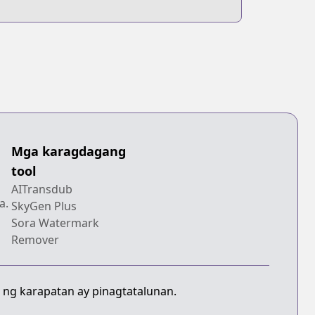
Mga karagdagang
tool
AITransdub
a.
SkyGen Plus
Sora Watermark
Remover
 ng karapatan ay pinagtatalunan.