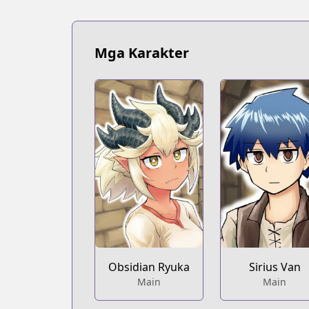
CDJapan
https://www.anime-planet.com/manga
MangaUpdates
Mga Karakter
MangaUpdates
https://www.mangaupdates.com/serie
Book☆Walker
Book☆Walker
https://bookwalker.jp/series/361295/lis
Official English
Official English
https://sevenseasentertainment.com/s
Obsidian Ryuka
Sirius Van
Main
Main