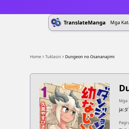
TranslateManga
Mga Kat
Home
Tuklasin
Dungeon no Osananajimi
Du
Mga 
ja
Pagr