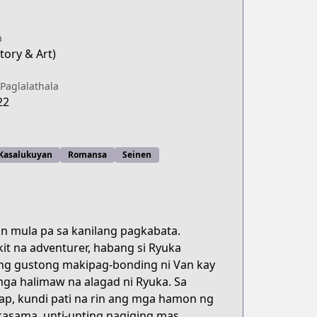
a
tory & Art)
Paglalathala
22
 Kasalukuyan
Romansa
Seinen
an mula pa sa kanilang pagkabata.
it na adventurer, habang si Ryuka
ng gustong makipag-bonding ni Van kay
ga halimaw na alagad ni Ryuka. Sa
ap, kundi pati na rin ang mga hamon ng
kasama, unti-unting nagiging mas