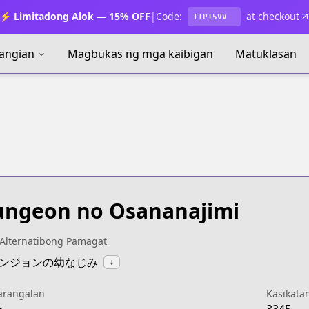
⚡ Limitadong Alok — 15% OFF
|
Code:
at checkout
T1P15VV
angian
Magbukas ng mga kaibigan
Matuklasan
ngeon no Osananajimi
Alternatibong Pamagat
:ダンジョンの幼なじみ
↓
arangalan
Kasikata