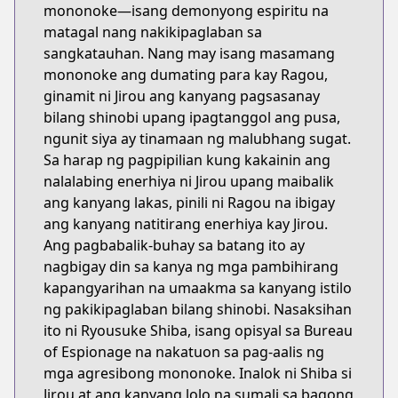
mononoke—isang demonyong espiritu na
matagal nang nakikipaglaban sa
sangkatauhan. Nang may isang masamang
mononoke ang dumating para kay Ragou,
ginamit ni Jirou ang kanyang pagsasanay
bilang shinobi upang ipagtanggol ang pusa,
ngunit siya ay tinamaan ng malubhang sugat.
Sa harap ng pagpipilian kung kakainin ang
nalalabing enerhiya ni Jirou upang maibalik
ang kanyang lakas, pinili ni Ragou na ibigay
ang kanyang natitirang enerhiya kay Jirou.
Ang pagbabalik-buhay sa batang ito ay
nagbigay din sa kanya ng mga pambihirang
kapangyarihan na umaakma sa kanyang istilo
ng pakikipaglaban bilang shinobi. Nasaksihan
ito ni Ryousuke Shiba, isang opisyal sa Bureau
of Espionage na nakatuon sa pag-aalis ng
mga agresibong mononoke. Inalok ni Shiba si
Jirou at ang kanyang lolo na sumali sa bagong