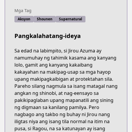
Mga Tag
Aksyon
Shounen
Supernatural
Pangkalahatang-ideya
Sa edad na labimpito, si Jirou Azuma ay
namumuhay ng tahimik kasama ang kanyang
lolo, gamit ang kanyang kakaibang
kakayahan na makipag-usap sa mga hayop
upang makipagkaibigan at protektahan sila.
Pareho silang nagmula sa isang matagal nang
angkan ng shinobi, at nag-eensayo sa
pakikipaglaban upang mapanatili ang sining
ng digmaan sa kanilang pamilya. Pero
nagbago ang takbo ng buhay ni Jirou nang
iligtas niya ang isang tila normal na itim na
pusa, si Ragou, na sa katunayan ay isang