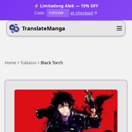
⚡ Limitadong Alok — 15% OFF
Code:
at checkout
T1P15VV
TranslateManga
Home
Tuklasin
Black Torch