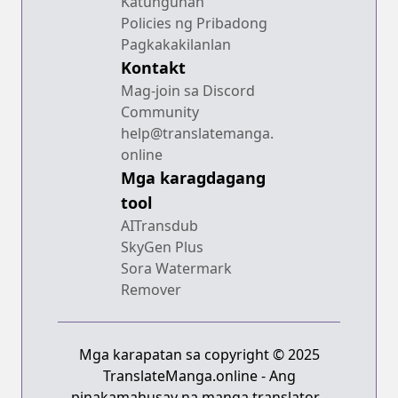
Katunguhan
Policies ng Pribadong
Pagkakakilanlan
Kontakt
Mag-join sa Discord
Community
help@translatemanga.
online
Mga karagdagang
tool
AITransdub
SkyGen Plus
Sora Watermark
Remover
Mga karapatan sa copyright © 2025
TranslateManga.online - Ang
pinakamahusay na manga translator -