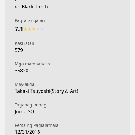
en:Black Torch
Pagrarangalan
7.1
★
★
★
★
★
Kasikatan
579
Mga mambabasa
35820
May-akda
Takaki Tsuyoshi(Story & Art)
Tagapaglimbag
Jump SQ.
Petsa ng Paglalathala
12/31/2016