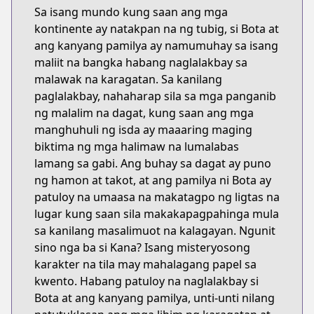
Sa isang mundo kung saan ang mga
kontinente ay natakpan na ng tubig, si Bota at
ang kanyang pamilya ay namumuhay sa isang
maliit na bangka habang naglalakbay sa
malawak na karagatan. Sa kanilang
paglalakbay, nahaharap sila sa mga panganib
ng malalim na dagat, kung saan ang mga
manghuhuli ng isda ay maaaring maging
biktima ng mga halimaw na lumalabas
lamang sa gabi. Ang buhay sa dagat ay puno
ng hamon at takot, at ang pamilya ni Bota ay
patuloy na umaasa na makatagpo ng ligtas na
lugar kung saan sila makakapagpahinga mula
sa kanilang masalimuot na kalagayan. Ngunit
sino nga ba si Kana? Isang misteryosong
karakter na tila may mahalagang papel sa
kwento. Habang patuloy na naglalakbay si
Bota at ang kanyang pamilya, unti-unti nilang