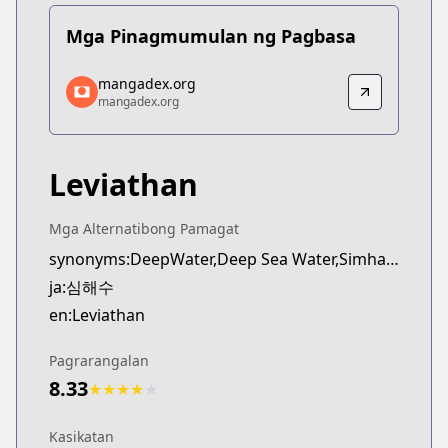
Mga Pinagmumulan ng Pagbasa
mangadex.org
mangadex.org
mangadex.org
mangadex.org
https://mangadex.org/title/274a8e39-71a8-4bd2-a
Leviathan
Mga Alternatibong Pamagat
synonyms:DeepWater,Deep Sea Water,Simhaesu
ja:심해수
en:Leviathan
Pagrarangalan
8.33
★
★
★
★
★
Kasikatan