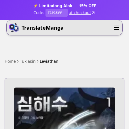
⚡ Limitadong Alok — 15% OFF
Code:
at checkout
T1P15VV
TranslateManga
Home
Tuklasin
Leviathan