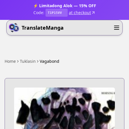
⚡ Limitadong Alok — 15% OFF
Code:
at checkout
T1P15VV
TranslateManga
Home
Tuklasin
Vagabond