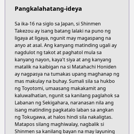
Pangkalahatang-ideya
Sa ika-16 na siglo sa Japan, si Shinmen
Takezou ay isang batang lalaki na puno ng
ligaya at ligaya, ngunit may magaspang na
anyo at asal. Ang kanyang matinding ugali ay
nagdulot ng takot at paghatol mula sa
kanyang nayon, kaya't siya at ang kanyang
matalik na kaibigan na si Matahachi Honiden
ay nagpasya na tumakas upang maghanap ng
mas makulay na buhay. Sumali sila sa hukbo
ng Toyotomi, umaasang makakamit ang
kaluwalhatian, ngunit sa kanilang paglahok sa
Labanan ng Sekigahara, naranasan nila ang
isang matinding pagkatalo laban sa angkan
ng Tokugawa, at halos hindi sila nakaligtas.
Matapos silang maghiwalay, nagbalik si
Shinmen sa kanilang bayan na may layuning