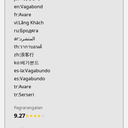
MangaUpdates
en:Vagabond
https://www.mangaupdates.com/series.html?id=3
fr:Avare
Official English
vi:Lãng Khách
Official English
ru:Бродяга
https://www.viz.com/vagabond
ar:المتشرد
th:วากาบอนด์
zh:浪客行
ko:베가본드
es-la:Vagabundo
es:Vagabundo
tr:Avare
tr:Serseri
Pagrarangalan
9.27
★
★
★
★
★