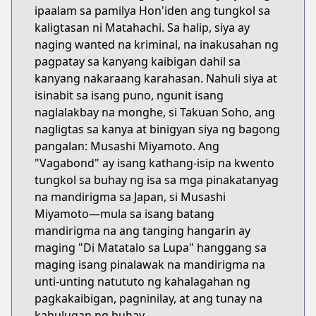
ipaalam sa pamilya Hon'iden ang tungkol sa
kaligtasan ni Matahachi. Sa halip, siya ay
naging wanted na kriminal, na inakusahan ng
pagpatay sa kanyang kaibigan dahil sa
kanyang nakaraang karahasan. Nahuli siya at
isinabit sa isang puno, ngunit isang
naglalakbay na monghe, si Takuan Soho, ang
nagligtas sa kanya at binigyan siya ng bagong
pangalan: Musashi Miyamoto. Ang
"Vagabond" ay isang kathang-isip na kwento
tungkol sa buhay ng isa sa mga pinakatanyag
na mandirigma sa Japan, si Musashi
Miyamoto—mula sa isang batang
mandirigma na ang tanging hangarin ay
maging "Di Matatalo sa Lupa" hanggang sa
maging isang pinalawak na mandirigma na
unti-unting natututo ng kahalagahan ng
pagkakaibigan, pagninilay, at ang tunay na
kahulugan ng buhay.