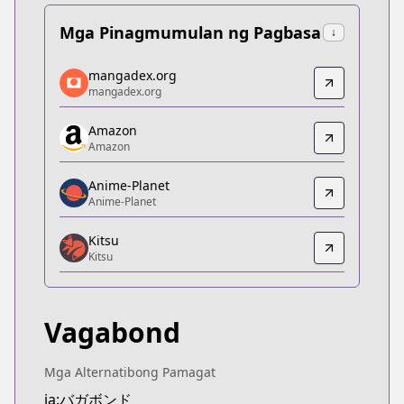
Mga Pinagmumulan ng Pagbasa
↓
mangadex.org
mangadex.org
mangadex.org
mangadex.org
https://mangadex.org/title/d1a9fdeb-f713-407f-9
Amazon
Amazon
Amazon
Amazon
https://www.amazon.co.jp/dp/4063286193/
Anime-Planet
Anime-Planet
Anime-Planet
Anime-Planet
Kitsu
https://www.anime-planet.com/manga/vagabond
Kitsu
Kitsu
Kitsu
https://kitsu.app/manga/1482
Vagabond
CDJapan
CDJapan
https://www.anime-planet.com/manga/http://www
Mga Alternatibong Pamagat
MangaUpdates
ja:バガボンド