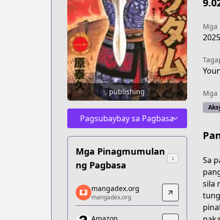
9.0
Mga
202
Taga
You
publishing
Mga 
Aks
Pagsubaybay sa Pagbasa
Pan
Mga Pinagmumulan
↓
Sa p
ng Pagbasa
pang
sila
mangadex.org
mangadex.org
tung
mangadex.org
mangadex.org
pina
https://mangadex.org/title/077a3fed-
naka
Amazon