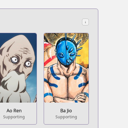
↓
Ao Ren
Ba Jio
Supporting
Supporting