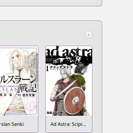
↓
rslan Senki
Ad Astra: Scipio
to Hannibal