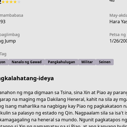
48
2
★
★
★
★
★
 mambabasa
May-akd
593
Hara Yas
paglimbag
Petsa ng 
ng Jump
1/26/20
Tag
yon
Nanalo ng Gawad
Pangkahulugan
Militar
Seinen
gkalahatang-ideya
anahon ng mga digmaan sa Tsina, sina Xin at Piao ay par
arap na maging mga Dakilang Heneral, kahit na sila ay mga 
 ng isang maharlika na nagbigay kay Piao ng pagkakataon
kulin sa palasyo ng estado ng Qin. Nagpaalam sila sa isa't
kamagagaling na heneral sa mundo. Ngunit pagkatapos ng 
1634-424f-be7a-9a96b7f07b78
tagpo si Xin ng namamatay na si Piao, at ang kanyang huli