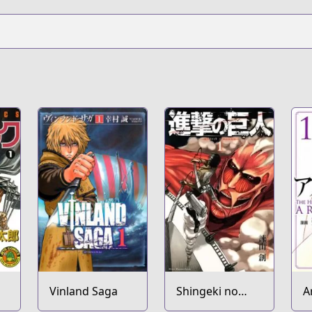
Vinland Saga
Shingeki no
A
Kyojin