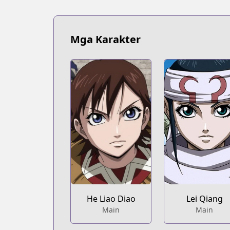
MangaUpdates
https://www.mangaupdates.com/serie
Book☆Walker
Mga Karakter
Book☆Walker
https://bookwalker.jp/series/12466
Official Site
Official Site
https://www.meian-editions.fr/meian/
He Liao Diao
Lei Qiang
Main
Main