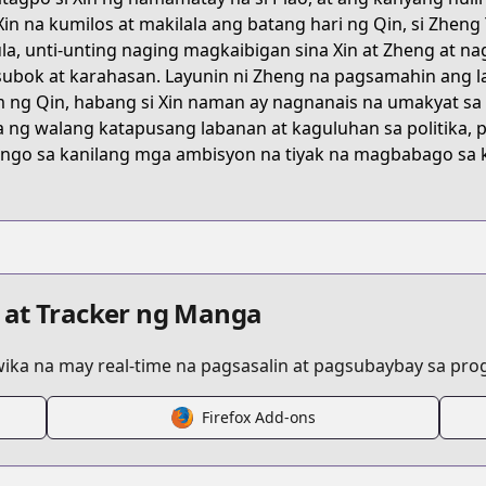
Xin na kumilos at makilala ang batang hari ng Qin, si Zheng
la, unti-unting naging magkaibigan sina Xin at Zheng at n
5ZWRX
ubok at karahasan. Layunin ni Zheng na pagsamahin ang la
im ng Qin, habang si Xin naman ay nagnanais na umakyat s
a ng walang katapusang labanan at kaguluhan sa politika
a/kingdom
ngo sa kanilang mga ambisyon na tiyak na magbabago sa 
/132898
 at Tracker ng Manga
ka na may real-time na pagsasalin at pagsubaybay sa progr
Firefox Add-ons
/https://www.cdjapan.co.jp/product/NEOBK-31748