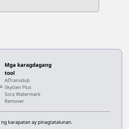
Mga karagdagang
tool
AITransdub
a.
SkyGen Plus
Sora Watermark
Remover
 ng karapatan ay pinagtatalunan.