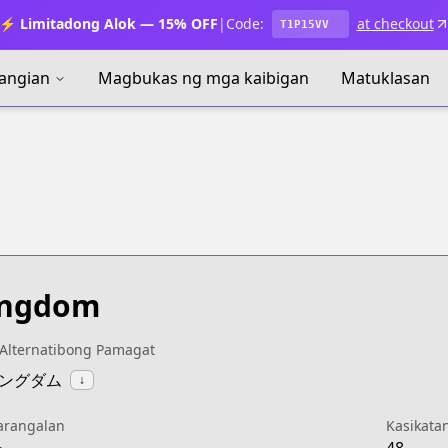
⚡ Limitadong Alok — 15% OFF
|
Code:
at checkout
T1P15VV
angian
Magbukas ng mga kaibigan
Matuklasan
ingdom
Alternatibong Pamagat
:キングダム
↓
arangalan
Kasikata