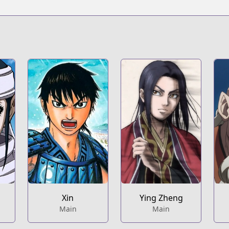
s.html?id=14444
licence/kingdom/1131
Ying Zheng
Xin
Main
Main