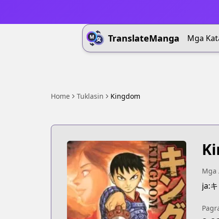
TranslateManga
Mga Kat
Home
Tuklasin
Kingdom
K
Mga 
ja
Pagr