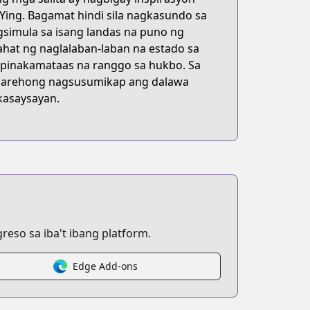
 Ying. Bagamat hindi sila nagkasundo sa
agsimula sa isang landas na puno ng
hat ng naglalaban-laban na estado sa
a pinakamataas na ranggo sa hukbo. Sa
, parehong nagsusumikap ang dalawa
kasaysayan.
eso sa iba't ibang platform.
Edge Add-ons