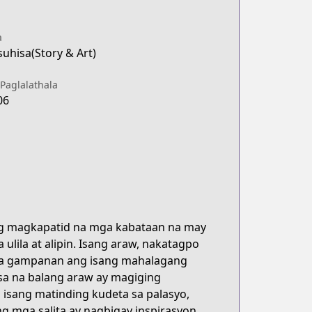
a
uhisa(Story & Art)
Paglalathala
06
ang magkapatid na mga kabataan na may
ulila at alipin. Isang araw, nakatagpo
 na gampanan ang isang mahalagang
 isa na balang araw ay magiging
isang matinding kudeta sa palasyo,
ng mga salita ay nagbigay inspirasyon