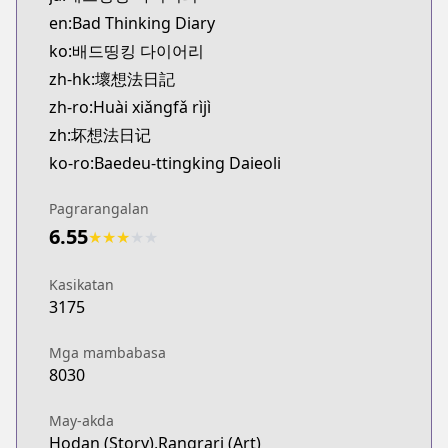
Official English
en:Bad Thinking Diary
https://www.lezhinus.com/en/library/comic/en-US
ko:배드띵킹 다이어리
Boomtoon
zh-hk:壞想法日記
Boomtoon
zh-ro:Huài xiǎngfǎ rìjì
https://www.boomtoon.com/detail/badthinking
Lezhin
zh:坏想法日记
Lezhin
ko-ro:Baedeu-ttingking Daieoli
https://www.lezhin.jp/ja/comic/badthinking
BeLTOON
Pagrarangalan
BeLTOON
6.55
★
★
★
★
★
https://www.beltoon.jp/detail/badthinking
Lezhin X
Kasikatan
Lezhin X
3175
https://www.lezhinx.com/detail/badthinkingdiary
Lezhin
Mga mambabasa
Lezhin
8030
https://www.lezhinus.com/en/comic/bad_thinking
Lezhin
May-akda
Hodan (Story),Rangrari (Art)
Lezhin