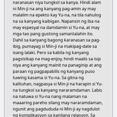
naranasan niya tungkol sa kanya. Hindi alam
ni Min-ji na ang kanyang pag-amin ay may
malalim na epekto kay Yu-na, na tila nahulog
na sa kanyang kaibigan. Napansin ng iba na
may espesyal na damdamin si Yu-na, at may
mga tao pang gustong samantalahin ito.
Dahil sa kanyang bagong karanasan sa pag-
ibig, pumayag si Min-ji na makipag-date sa
isang lalaki. Pero sa kabila ng kanyang
pagsisikap na mag-enjoy, hindi maalis sa isip
niya ang kanyang mainit na panaginip at ang
paraan ng pagpapabilis ng kanyang puso
tuwing kasama si Yu-na. Sa gitna ng
kalituhan, nagpasya si Min-ji na harapin si Yu-
na tungkol sa kanyang nararamdaman. Labis
na natuwa si Yu-na nang malaman na
maaaring pareho silang may nararamdaman,
ngunit ang pagdududa ni Min-ji ay nagdulot
ng komplikasyon sa kanilang relasyon. Sa