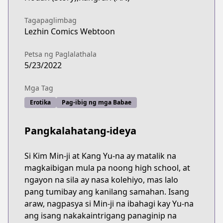
https://www.lezhin.com/ko/comic/badthinking
Tagapaglimbag
Lezhin Comics Webtoon
Petsa ng Paglalathala
5/23/2022
Mga Tag
Erotika
Pag-ibig ng mga Babae
Pangkalahatang-ideya
Si Kim Min-ji at Kang Yu-na ay matalik na
magkaibigan mula pa noong high school, at
ngayon na sila ay nasa kolehiyo, mas lalo
pang tumibay ang kanilang samahan. Isang
araw, nagpasya si Min-ji na ibahagi kay Yu-na
ang isang nakakaintrigang panaginip na