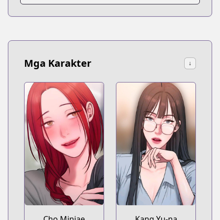
Mga Karakter
↓
Cho Minjae
Kang Yu-na