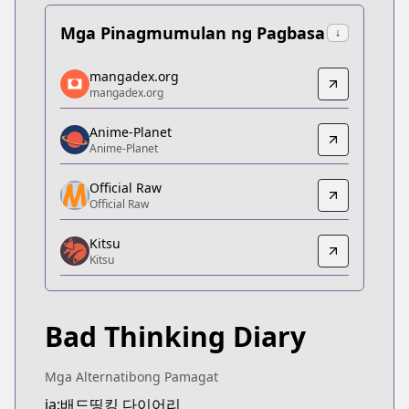
Mga Pinagmumulan ng Pagbasa
↓
mangadex.org
mangadex.org
mangadex.org
mangadex.org
https://mangadex.org/title/3ed82c63-c018-4f6a-a
Anime-Planet
Anime-Planet
Anime-Planet
Anime-Planet
https://www.anime-planet.com/manga/bad-thinkin
Official Raw
Official Raw
Official Raw
Official Raw
Kitsu
https://www.lezhin.com/ko/comic/badthinking#_=
Kitsu
Kitsu
Kitsu
https://kitsu.app/manga/bad-thinking-diary
Bad Thinking Diary
MangaUpdates
MangaUpdates
https://www.mangaupdates.com/series.html?id=6
Mga Alternatibong Pamagat
Official English
ja:배드띵킹 다이어리