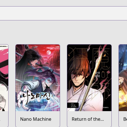
Nano Machine
Return of the
B
Mad Demon
M