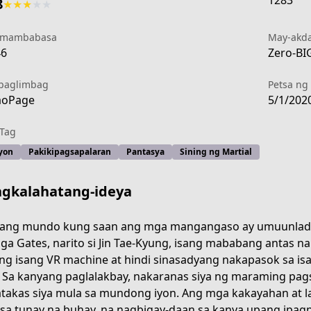
1283
8
★
★
★
★
★
 mambabasa
May-akd
46
Zero-BIG
paglimbag
Petsa ng 
aoPage
5/1/202
Tag
yon
Pakikipagsapalaran
Pantasya
Sining ng Martial
gkalahatang-ideya
sang mundo kung saan ang mga mangangaso ay umuunlad
ga Gates, narito si Jin Tae-Kyung, isang mababang antas 
 ng isang VR machine at hindi sinasadyang nakapasok sa is
. Sa kanyang paglalakbay, nakaranas siya ng maraming pag
takas siya mula sa mundong iyon. Ang mga kakayahan at l
fo
 sa tunay na buhay, na nagbigay-daan sa kanya upang ipag