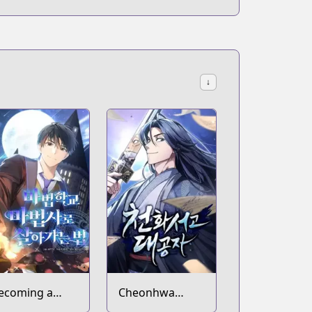
↓
ecoming a
Cheonhwa
agic School
Archive's Young