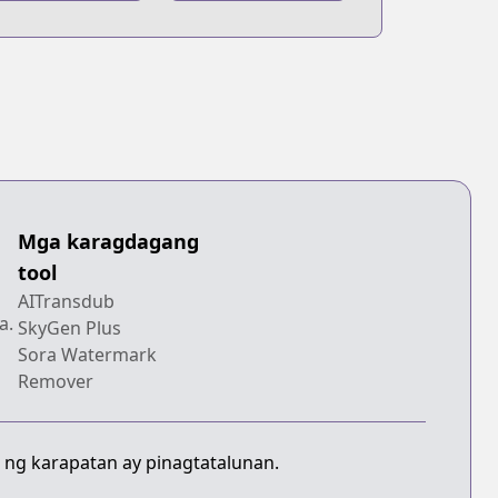
age
Master
Mga karagdagang
tool
AITransdub
a.
SkyGen Plus
Sora Watermark
Remover
 ng karapatan ay pinagtatalunan.