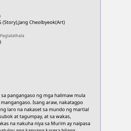
a
 (Story),Jang Cheolbyeok(Art)
Paglalathala
0
 sa pangangaso ng mga halimaw mula
na mangangaso. Isang araw, nakatagpo
ang laro na nakaset sa mundo ng martial
subok at tagumpay, at sa wakas,
akas na nakuha niya sa Murim ay naipasa
patuloy ang kanyang karera bilang