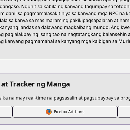
angaso. Ngunit sa kabila ng kanyang tagumpay sa totoon
m dahil sa pagmamalasakit niya sa kanyang mga NPC na ka
t/로그인-무림/2384?tab=episode
ala sa kanya sa mas maraming pakikipagsapalaran at ham
kanyang landas sa dalawang magkaibang mundo. Ang kwen
ng paglalakbay ng isang tao na nagtatangkang balansehi
topic/11042/
ng kanyang pagmamahal sa kanyang mga kaibigan sa Muri
123
B%A1%9C%EA%B7%B8%EC%9D%B8-%EB%AC%B4%EB%A6%BC/5
 at Tracker ng Manga
ka na may real-time na pagsasalin at pagsubaybay sa progr
Firefox Add-ons