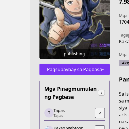
7.9
Mga
170
Taga
Kak
publishing
Mga 
Aks
Pagsubaybay sa Pagbasa
Pan
Mga Pinagmumulan
↓
Sa i
ng Pagbasa
sa m
siya
Tapas
Tapas
T
arts
Tapas
Tapas
naka
https://tapas.io/series/log-in-murim/in
niya
Kakao Webtoon