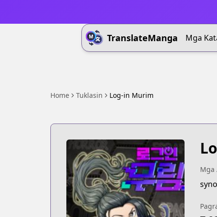
TranslateManga
Mga Kat
Home
Tuklasin
Log-in Murim
Lo
Mga 
syno
Pagr