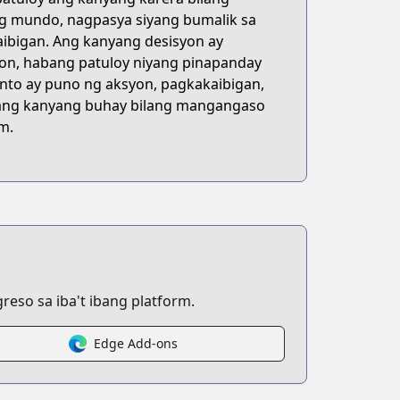
g mundo, nagpasya siyang bumalik sa
ibigan. Ang kanyang desisyon ay
on, habang patuloy niyang pinapanday
to ay puno ng aksyon, pagkakaibigan,
n ang kanyang buhay bilang mangangaso
m.
4872059
eso sa iba't ibang platform.
Edge Add-ons