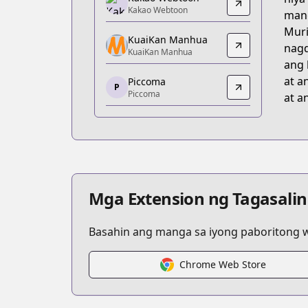
Kakao Webtoon
Kakao Webtoon
mang
Kakao Webtoon
Muri
https://webtoon.kakao.com/conten
KuaiKan Manhua
nagd
KuaiKan Manhua
KuaiKan Manhua
ang 
KuaiKan Manhua
at a
Piccoma
https://www.kuaikanmanhua.com/web/
P
Piccoma
at a
Piccoma
Piccoma
https://piccoma.com/web/product/55
KakaoPage
KakaoPage
https://page.kakao.com/home/%E
Mga Extension ng Tagasalin
Basahin ang manga sa iyong paboritong wi
Chrome Web Store