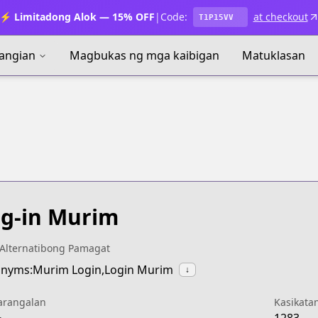
⚡ Limitadong Alok — 15% OFF
|
Code:
at checkout
T1P15VV
angian
Magbukas ng mga kaibigan
Matuklasan
g-in Murim
Alternatibong Pamagat
nyms:Murim Login,Login Murim
↓
arangalan
Kasikata