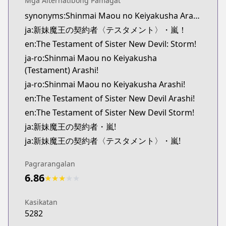
Mga Alternatibong Pamagat
Official English
synonyms:Shinmai Maou no Keiyakusha Arashi
http://www.sevenseasentertainment.com/series/th
ja:新妹魔王の契約者〈テスタメント〉・嵐！
en:The Testament of Sister New Devil: Storm!
ja-ro:Shinmai Maou no Keiyakusha
(Testament) Arashi!
ja-ro:Shinmai Maou no Keiyakusha Arashi!
en:The Testament of Sister New Devil Arashi!
en:The Testament of Sister New Devil Storm!
ja:新妹魔王の契約者・嵐!
ja:新妹魔王の契約者〈テスタメント〉・嵐!
Pagrarangalan
6.86
★
★
★
★
★
Kasikatan
5282