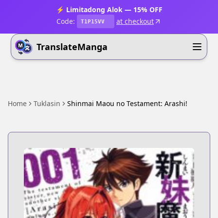
⚡ Limitadong Alok — 15% OFF
Code:
at checkout
T1P15VV
TranslateManga
Home
Tuklasin
Shinmai Maou no Testament: Arashi!