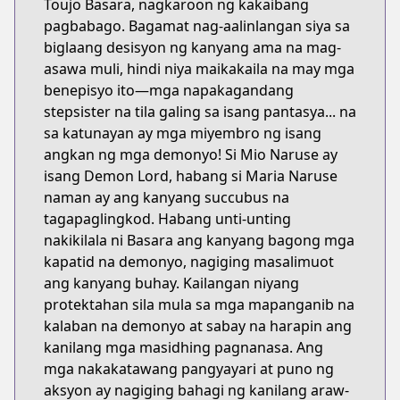
Toujo Basara, nagkaroon ng kakaibang
pagbabago. Bagamat nag-aalinlangan siya sa
biglaang desisyon ng kanyang ama na mag-
asawa muli, hindi niya maikakaila na may mga
benepisyo ito—mga napakagandang
stepsister na tila galing sa isang pantasya... na
sa katunayan ay mga miyembro ng isang
angkan ng mga demonyo! Si Mio Naruse ay
isang Demon Lord, habang si Maria Naruse
naman ay ang kanyang succubus na
tagapaglingkod. Habang unti-unting
nakikilala ni Basara ang kanyang bagong mga
kapatid na demonyo, nagiging masalimuot
ang kanyang buhay. Kailangan niyang
protektahan sila mula sa mga mapanganib na
kalaban na demonyo at sabay na harapin ang
kanilang mga masidhing pagnanasa. Ang
mga nakakatawang pangyayari at puno ng
aksyon ay nagiging bahagi ng kanilang araw-