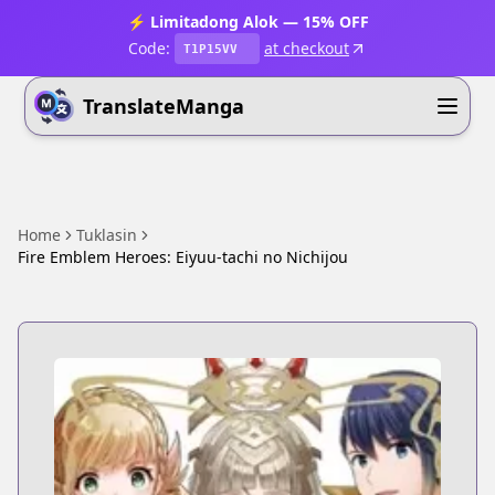
⚡ Limitadong Alok — 15% OFF
Code:
at checkout
T1P15VV
TranslateManga
Home
Tuklasin
Fire Emblem Heroes: Eiyuu-tachi no Nichijou