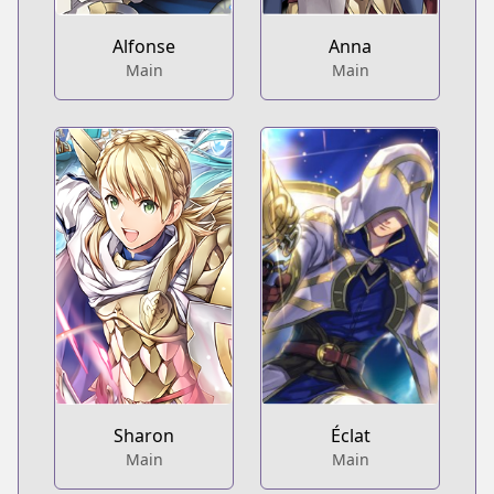
Alfonse
Anna
Main
Main
Sharon
Éclat
Main
Main