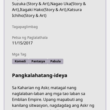
Suzuka (Story & Art),Nagao Uka(Story &
Art),Itagaki Hako(Story & Art),Katsura
Ichiho(Story & Art)
Tagapaglimbag
Petsa ng Paglalathala
11/15/2017
Mga Tag
Komedi
Pantasya
Pabula
Pangkalahatang-ideya
Sa Kaharian ng Askr, matagal nang
naglalaban-laban ang mga tao laban sa
Emblian Empire. Upang mapabuti ang
kanilang sitwasyon, nagdagdag ang Askr ng