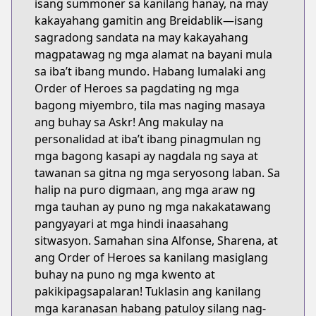
isang summoner sa kanilang hanay, na may
kakayahang gamitin ang Breidablik—isang
sagradong sandata na may kakayahang
magpatawag ng mga alamat na bayani mula
sa iba’t ibang mundo. Habang lumalaki ang
Order of Heroes sa pagdating ng mga
bagong miyembro, tila mas naging masaya
ang buhay sa Askr! Ang makulay na
personalidad at iba’t ibang pinagmulan ng
mga bagong kasapi ay nagdala ng saya at
tawanan sa gitna ng mga seryosong laban. Sa
halip na puro digmaan, ang mga araw ng
mga tauhan ay puno ng mga nakakatawang
pangyayari at mga hindi inaasahang
sitwasyon. Samahan sina Alfonse, Sharena, at
ang Order of Heroes sa kanilang masiglang
buhay na puno ng mga kwento at
pakikipagsapalaran! Tuklasin ang kanilang
mga karanasan habang patuloy silang nag-