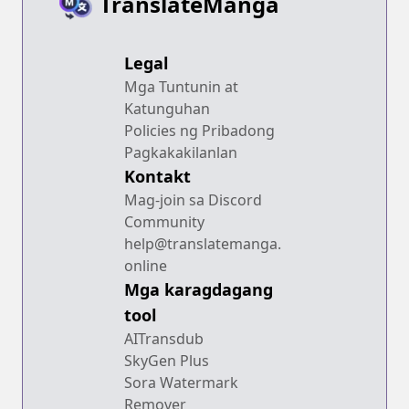
TranslateManga
Legal
Mga Tuntunin at
Katunguhan
Policies ng Pribadong
Pagkakakilanlan
Kontakt
Mag-join sa Discord
Community
help@translatemanga.
online
Mga karagdagang
tool
AITransdub
SkyGen Plus
Sora Watermark
Remover