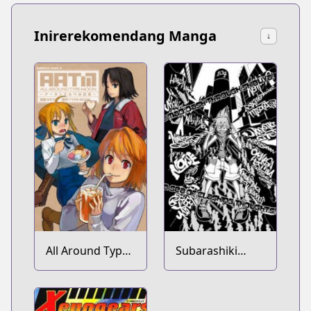
Inirerekomendang Manga
↓
All Around Type-
Subarashiki
Moon
Kono Sekai