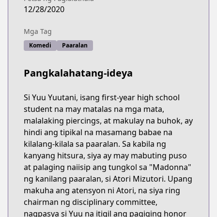
12/28/2020
Mga Tag
Komedi
Paaralan
Pangkalahatang-ideya
Si Yuu Yuutani, isang first-year high school
student na may matalas na mga mata,
malalaking piercings, at makulay na buhok, ay
hindi ang tipikal na masamang babae na
kilalang-kilala sa paaralan. Sa kabila ng
kanyang hitsura, siya ay may mabuting puso
at palaging naiisip ang tungkol sa "Madonna"
ng kanilang paaralan, si Atori Mizutori. Upang
makuha ang atensyon ni Atori, na siya ring
chairman ng disciplinary committee,
nagpasya si Yuu na itigil ang pagiging honor