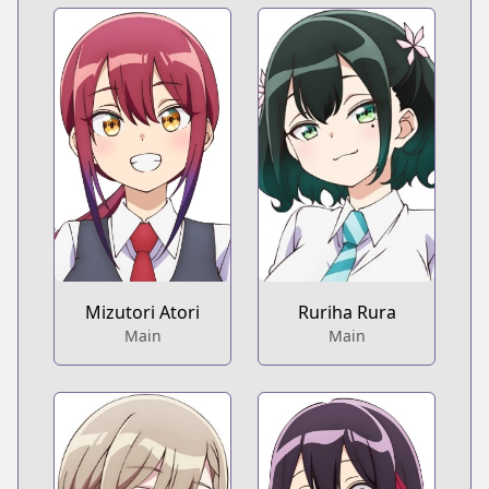
Mizutori Atori
Ruriha Rura
Main
Main