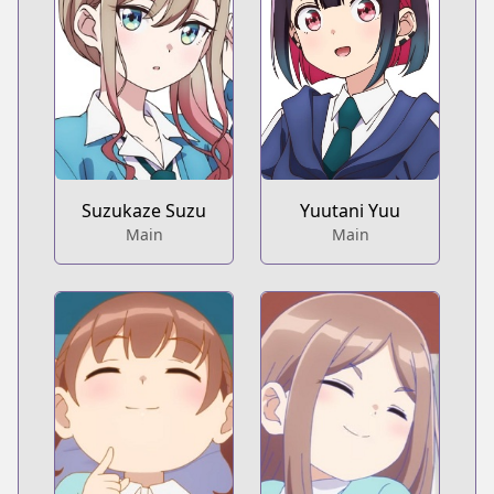
Suzukaze Suzu
Yuutani Yuu
Main
Main