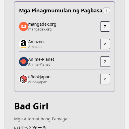
Mga Pinagmumulan ng Pagbasa
↓
mangadex.org
mangadex.org
mangadex.org
mangadex.org
https://mangadex.org/title/06338c21-dfd9-4ab0-
Amazon
Amazon
Amazon
Amazon
https://www.amazon.co.jp/dp/B0BKV7FV1N
Anime-Planet
Anime-Planet
Anime-Planet
Anime-Planet
eBookJapan
https://www.anime-planet.com/manga/bad-girl
eBookJapan
eBookJapan
eBookJapan
https://ebookjapan.yahoo.co.jp/books/680173
Bad Girl
Official Raw
Official Raw
https://comic-fuz.com/book/26007
Mga Alternatibong Pamagat
Kitsu
ja:ばっどがーる