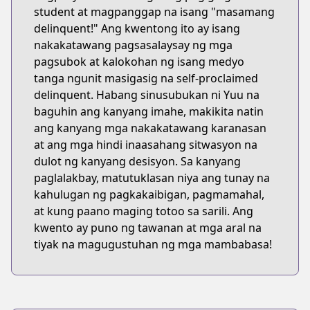
student at magpanggap na isang "masamang
delinquent!" Ang kwentong ito ay isang
nakakatawang pagsasalaysay ng mga
pagsubok at kalokohan ng isang medyo
tanga ngunit masigasig na self-proclaimed
delinquent. Habang sinusubukan ni Yuu na
baguhin ang kanyang imahe, makikita natin
ang kanyang mga nakakatawang karanasan
at ang mga hindi inaasahang sitwasyon na
dulot ng kanyang desisyon. Sa kanyang
paglalakbay, matutuklasan niya ang tunay na
kahulugan ng pagkakaibigan, pagmamahal,
at kung paano maging totoo sa sarili. Ang
kwento ay puno ng tawanan at mga aral na
tiyak na magugustuhan ng mga mambabasa!