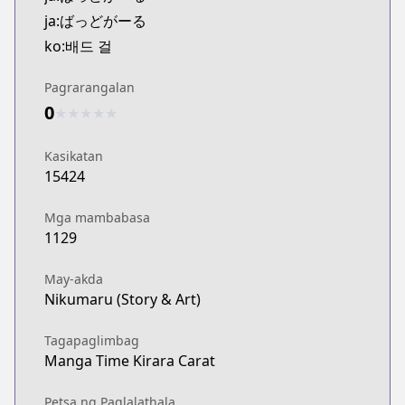
Kitsu
ja:ばっどがーる
https://kitsu.app/manga/62691
ko:배드 걸
MangaUpdates
MangaUpdates
Pagrarangalan
https://www.mangaupdates.com/series.html?id=1
0
★
★
★
★
★
Book☆Walker
Book☆Walker
Kasikatan
https://bookwalker.jp/series/337580
15424
Mga mambabasa
1129
May-akda
Nikumaru (Story & Art)
Tagapaglimbag
Manga Time Kirara Carat
Petsa ng Paglalathala