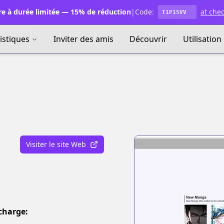
e à durée limitée — 15% de réduction
|
Code:
at che
T1P15VV
istiques
Inviter des amis
Découvrir
Utilisation
Visiter le site Web
charge: