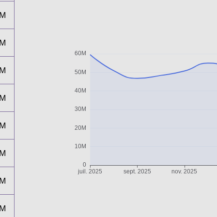
7M
8M
1M
5M
2M
7M
9M
4M