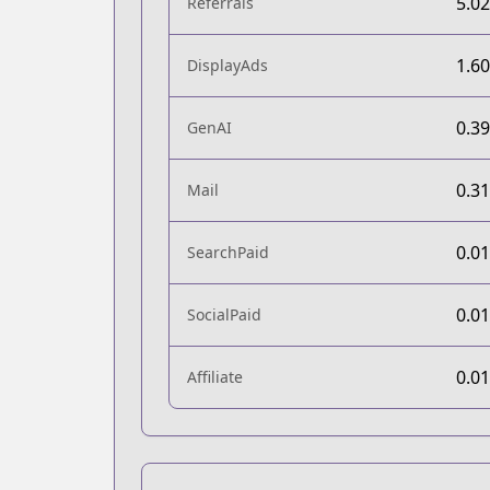
5.0
Referrals
1.6
DisplayAds
0.3
GenAI
0.3
Mail
0.0
SearchPaid
0.0
SocialPaid
0.0
Affiliate