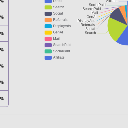
2%
0%
9%
1%
1%
1%
1%