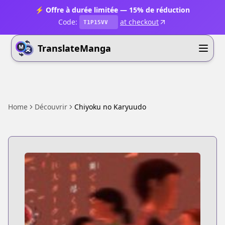
⚡ Offre à durée limitée — 15% de réduction
Code:
at checkout
T1P15VV
TranslateManga
Home
Découvrir
Chiyoku no Karyuudo