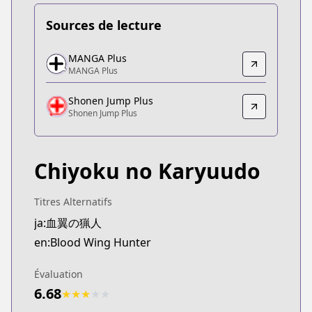
Sources de lecture
MANGA Plus
MANGA Plus
MANGA Plus
MANGA Plus
https://mangaplus.shueisha.co.jp/titles/100509
Shonen Jump Plus
Shonen Jump Plus
Shonen Jump Plus
Shonen Jump Plus
https://shonenjumpplus.com/episode/171065672
Chiyoku no Karyuudo
Titres Alternatifs
ja:血翼の猟人
en:Blood Wing Hunter
Évaluation
6.68
★
★
★
★
★