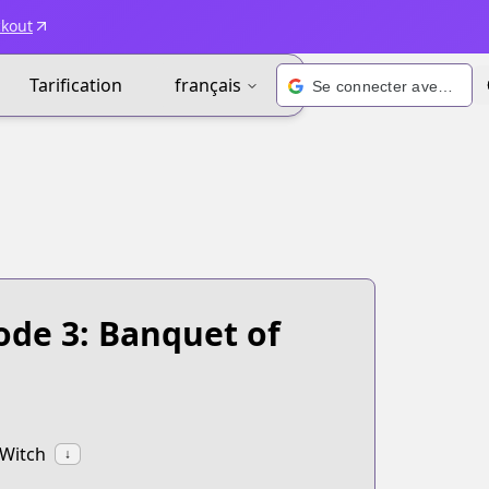
ckout
Tarification
français
Se connecter avec Google
ode 3: Banquet of
 Witch
↓