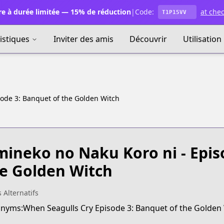
e à durée limitée — 15% de réduction
|
Code:
at che
T1P15VV
istiques
Inviter des amis
Découvrir
Utilisation
ode 3: Banquet of the Golden Witch
ineko no Naku Koro ni - Epis
e Golden Witch
s Alternatifs
nyms:When Seagulls Cry Episode 3: Banquet of the Golden