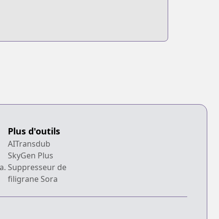
Plus d'outils
AITransdub
SkyGen Plus
a.
Suppresseur de
filigrane Sora