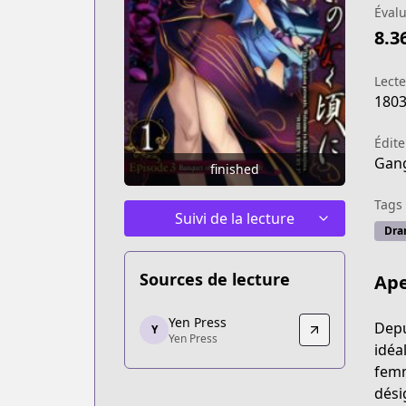
Évalu
8.3
Lect
180
Édite
Gang
finished
Tags
Suivi de la lecture
Dra
Sources de lecture
Ape
Yen Press
Yen Press
Depu
Y
Yen Press
Yen Press
idéa
https://yenpress.com/series/umineko-
femm
dési