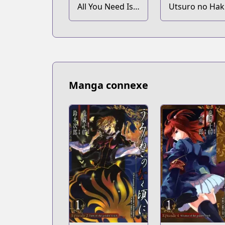
All You Need Is
Utsuro no Ha
Kill
to Zero no
Maria
Manga connexe