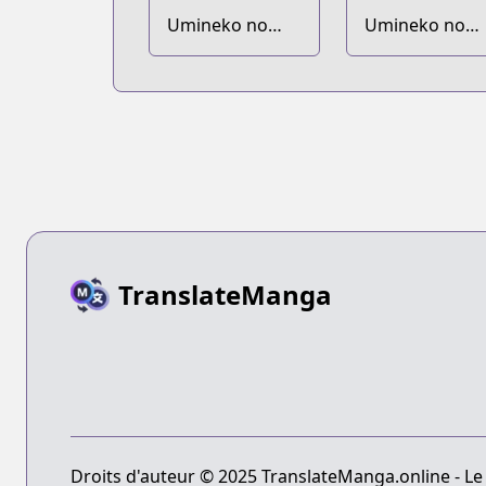
Umineko no
Umineko no
Naku Koro ni -
Naku Koro ni -
Episode 2: Turn
Episode 4:
of the Golden
Alliance of the
Witch
Golden Witch
TranslateManga
Droits d'auteur © 2025 TranslateManga.online - Le