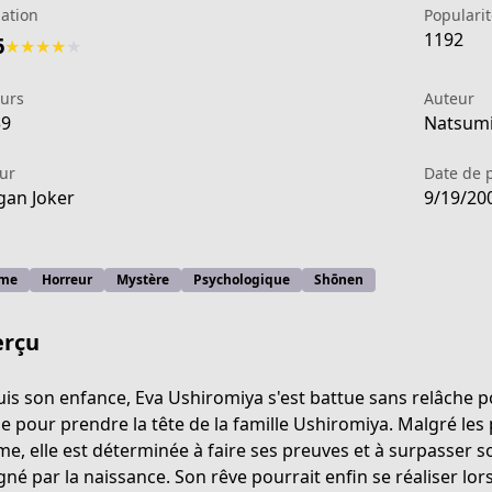
ation
Popularit
1192
6
★
★
★
★
★
eurs
Auteur
39
Natsumi 
ur
Date de 
an Joker
9/19/20
me
Horreur
Mystère
Psychologique
Shōnen
rçu
is son enfance, Eva Ushiromiya s'est battue sans relâche po
le pour prendre la tête de la famille Ushiromiya. Malgré les 
when-they-cry
e, elle est déterminée à faire ses preuves et à surpasser son
gné par la naissance. Son rêve pourrait enfin se réaliser lors