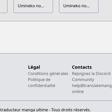
Umineko no
Umineko no
Naku Koro ni
Naku Koro ni:
Episode
Collection
Légal
Contacts
Conditions générales
Rejoignez la Discord
Politique de
Community
confidentialité
help@translatemang
online
 traducteur manga ultime - Tous droits réservés.