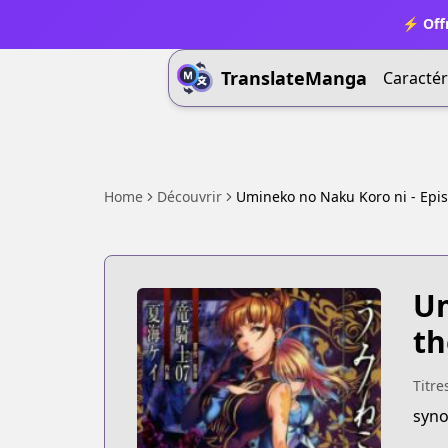
⚡ Offr
TranslateManga
Caractér
Home
Découvrir
Umineko no Naku Koro ni - Epis
Um
th
Titre
syno