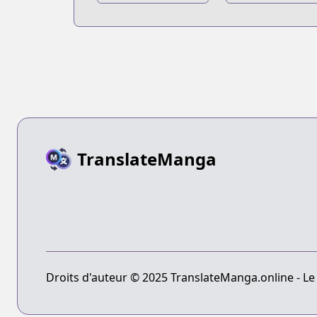
Kakerou
Dangerous
Tachiainin
Zone
TranslateManga
Droits d'auteur © 2025 TranslateManga.online - Le