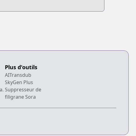
Plus d'outils
AITransdub
SkyGen Plus
a.
Suppresseur de
filigrane Sora