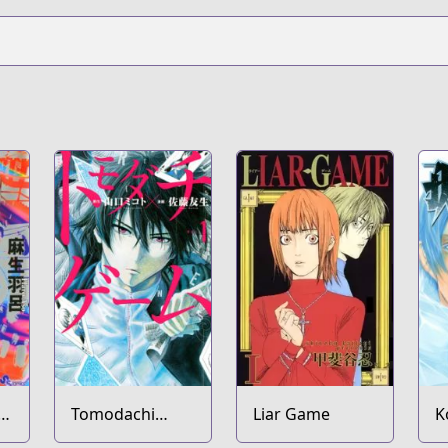
i
Tomodachi
Liar Game
K
Game