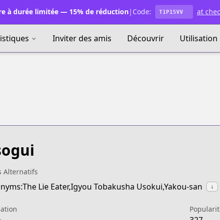
e à durée limitée — 15% de réduction
|
Code:
at che
T1P15VV
istiques
Inviter des amis
Découvrir
Utilisation
ogui
s Alternatifs
nyms:The Lie Eater,Igyou Tobakusha Usokui,Yakou-san
↓
ation
Popularit