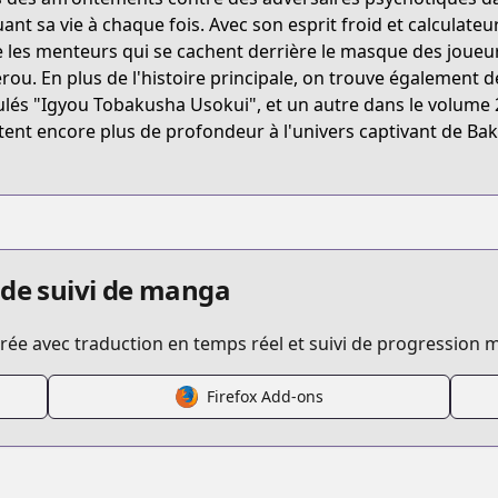
t/B074C4FVPB
uant sa vie à chaque fois. Avec son esprit froid et calculateu
e les menteurs qui se cachent derrière le masque des joueur
rou. En plus de l'histoire principale, on trouve également 
/usogui
tulés "Igyou Tobakusha Usokui", et un autre dans le volume
tent encore plus de profondeur à l'univers captivant de Baku
/134313
 de suivi de manga
ée avec traduction en temps réel et suivi de progression m
a/https://www.cdjapan.co.jp/searchuni?term.media_fo
Firefox Add-ons
s.html?id=11189