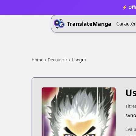
⚡ Offr
TranslateManga
Caractér
Home
Découvrir
Usogui
Us
Titre
syno
Évalu