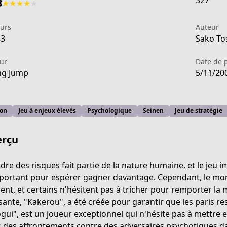
327
3
★
★
★
★
★
eurs
Auteur
83
Sako Tos
ur
Date de 
ng Jump
5/11/20
ion
Jeu à enjeux élevés
Psychologique
Seinen
Jeu de stratégie
rçu
dre des risques fait partie de la nature humaine, et le jeu
portant pour espérer gagner davantage. Cependant, le monde
ent, et certains n'hésitent pas à tricher pour remporter la 
afcd-413a-a451-d69a448d0c28
sante, "Kakerou", a été créée pour garantir que les paris
gui", est un joueur exceptionnel qui n'hésite pas à mettre en
 des affrontements contre des adversaires psychotiques d