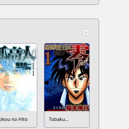
↓
okou no Hito
Tobaku
Haouden Zero