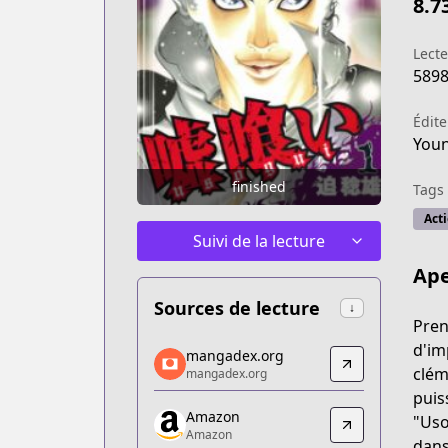
8.7
Lect
589
Édite
You
finished
Tags
Act
Suivi de la lecture
Ape
Sources de lecture
↓
Pren
mangadex.org
d'im
mangadex.org
mangadex.org
clém
mangadex.org
https://mangadex.org/title/a07320a4-
puis
Amazon
Amazon
"Uso
Amazon
Amazon
dans