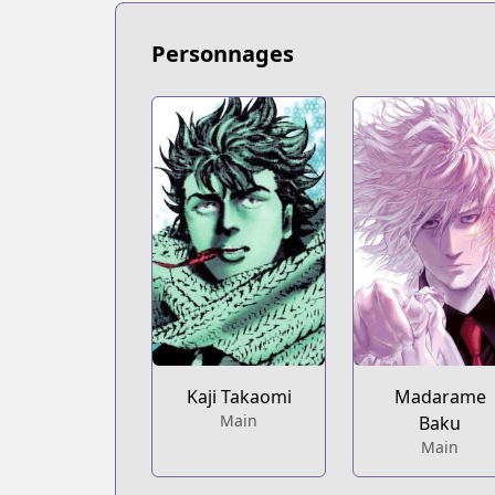
https://bookwalker.jp/series/12464/list
Personnages
Kaji Takaomi
Madarame
Main
Baku
Main