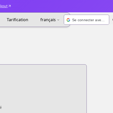
ckout
Tarification
français
Se connecter avec Google
é