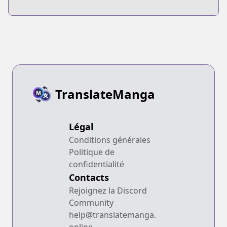
Tensei
Taoseru tte
shiteshimatta
Futsuu no Tori ja
Ore, Zense de
Nai yo ne?
Oshi datta
Heroine wo
Hirotteshimau
TranslateManga
Légal
Conditions générales
Politique de
confidentialité
Contacts
Rejoignez la Discord
Community
help@translatemanga.
online