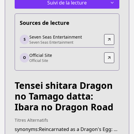
Suivi de la lecture
Sources de lecture
Seven Seas Entertainment
Seven Seas Entertainment
S
Seven Seas Entertainment
Seven Seas Entertainment
https://sevenseasentertainment.com/series/reinc
Official Site
Official Site
O
Official Site
Official Site
https://comic-earthstar.jp/detail/doratama/
Tensei shitara Dragon
no Tamago datta:
Ibara no Dragon Road
Titres Alternatifs
synonyms:Reincarnated as a Dragon's Egg: Dragon Road of Ibara