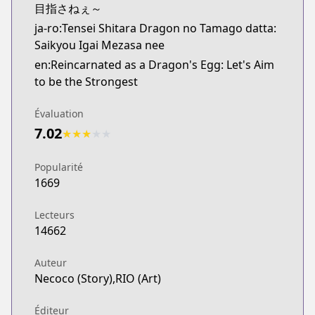
目指さねぇ～
ja-ro:Tensei Shitara Dragon no Tamago datta:
Saikyou Igai Mezasa nee
en:Reincarnated as a Dragon's Egg: Let's Aim
to be the Strongest
Évaluation
7.02
★
★
★
★
★
Popularité
1669
Lecteurs
14662
Auteur
Necoco (Story),RIO (Art)
Éditeur