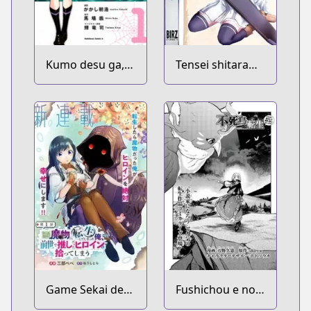
Kumo desu ga,
Tensei shitara
Nani ka?
Ken deshita
Game Sekai de
Fushichou e no
Mamono ni
Tensei: Dragon