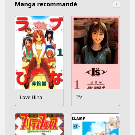
Manga recommandé
↓
Love Hina
I''s