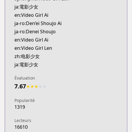
MangaUpdates
ja:電影少女
https://www.mangaupdates.com/series.html?id=3
en:Video Girl Ai
Book☆Walker
ja-ro:Den’ei Shoujo Ai
Book☆Walker
ja-ro:Denei Shoujo
https://bookwalker.jp/series/13066/list
Official English
en:Video Girl Ai
Official English
en:Video Girl Len
https://www.viz.com/video-girl-ai
zh:电影少女
ja:電影少女
Évaluation
7.67
★
★
★
★
★
Popularité
1319
Lecteurs
16610