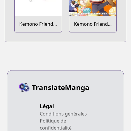
Kemono Friends:
Kemono Friends:
Comic à la Carte
Comic Anthology
- Japari Park-hen
- Japari Man-hen
TranslateManga
Légal
Conditions générales
Politique de
confidentialité