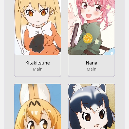
Kitakitsune
Nana
Main
Main