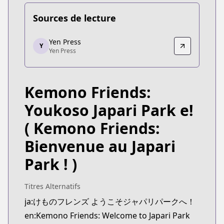
Sources de lecture
Yen Press
Yen Press
Y
Yen Press
Yen Press
https://yenpress.com/series/kemono-friends
Kemono Friends:
Youkoso Japari Park e!
( Kemono Friends:
Bienvenue au Japari
Park ! )
Titres Alternatifs
ja:けものフレンズ ようこそジャパリパークへ！
en:Kemono Friends: Welcome to Japari Park