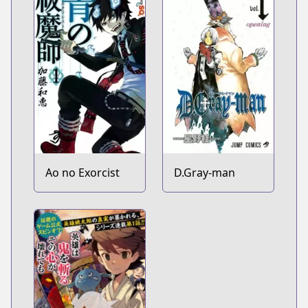
Ao no Exorcist
D.Gray-man