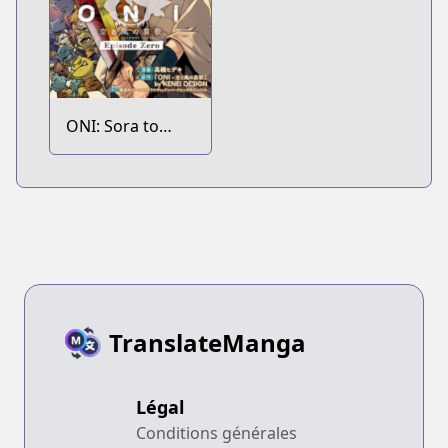
ONI: Sora to
Kaze no Elegy
Episode Zero
TranslateManga
Légal
Conditions générales