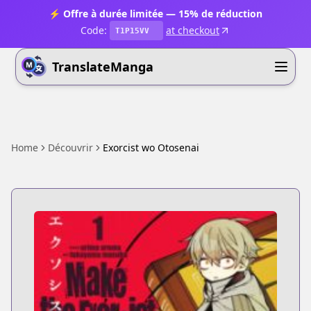
⚡ Offre à durée limitée — 15% de réduction
Code:
at checkout
T1P15VV
TranslateManga
Home
Découvrir
Exorcist wo Otosenai