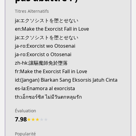
Kitsu
https://kitsu.app/manga/62524
Titres Alternatifs
MangaUpdates
ja:エクソシストを堕とせない
MangaUpdates
en:Make the Exorcist Fall in Love
https://www.mangaupdates.com/series.html?id=1
ja:エクソシストを堕とせない
Book☆Walker
ja-ro:Exorcist wo Otosenai
Book☆Walker
ja-ro:Exorcist o Otosenai
https://bookwalker.jp/series/351107/list
Official English
zh-hk:讓驅魔師免於墮落
Official English
fr:Make the Exorcist Fall in Love
https://mangaplus.shueisha.co.jp/titles/100198
id:(Jangan) Biarkan Sang Eksorsis Jatuh Cinta
es-la:Enamora al exorcista
th:เอ็กซอร์ซิส ไม่มีวันตกหลุมรัก
Évaluation
7.98
★
★
★
★
★
Popularité