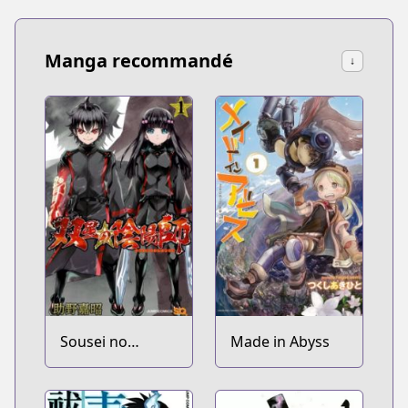
Manga recommandé
↓
Sousei no
Made in Abyss
Onmyouji