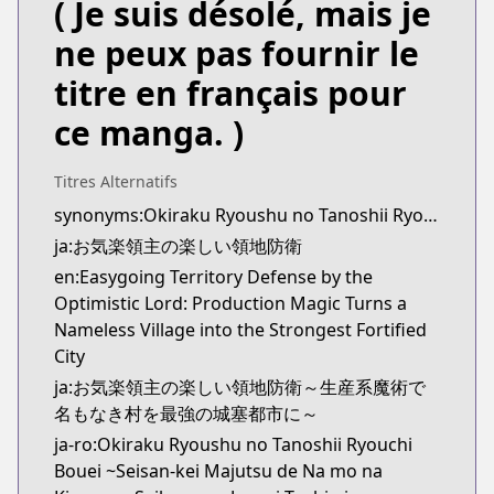
( Je suis désolé, mais je
Kitsu
Kitsu
ne peux pas fournir le
https://kitsu.app/manga/65012
titre en français pour
CDJapan
CDJapan
ce manga. )
https://www.anime-planet.com/manga/https://
MangaUpdates
Titres Alternatifs
MangaUpdates
synonyms:Okiraku Ryoushu no Tanoshii Ryouchi Bouei: Seisankei Majutsu de Na mo Naki Mura wo Saikyou no Jousai Toshi ni,Fun Territory Defense by the Optimistic Lord
https://www.mangaupdates.com/series.html?id=1
ja:お気楽領主の楽しい領地防衛
novelUpdates
novelUpdates
en:Easygoing Territory Defense by the
https://www.novelupdates.com/series/fun-territory
Optimistic Lord: Production Magic Turns a
Book☆Walker
Nameless Village into the Strongest Fortified
Book☆Walker
City
https://bookwalker.jp/series/342851/list
ja:お気楽領主の楽しい領地防衛～生産系魔術で
Official English
名もなき村を最強の城塞都市に～
Official English
ja-ro:Okiraku Ryoushu no Tanoshii Ryouchi
https://sevenseasentertainment.com/series/easygoi
Bouei ~Seisan-kei Majutsu de Na mo na