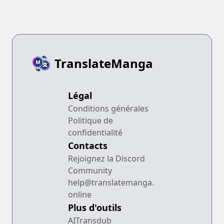
Majutsu de Na
mo Naki Mura
wo Saikyou no
Jousai Toshi ni
TranslateManga
Légal
Conditions générales
Politique de
confidentialité
Contacts
Rejoignez la Discord
Community
help@translatemanga.
online
Plus d'outils
AITransdub