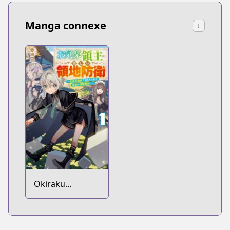
ga Nani ka?
Manga connexe
↓
Okiraku
Ryoushu no
Tanoshii Ryouchi
Bouei: Seisankei