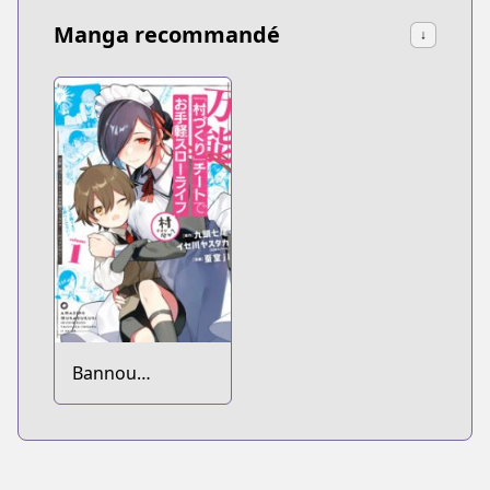
Manga recommandé
↓
Bannou
"Murazukuri"
Cheat de
Otegaru Slow
Life: Mura desu