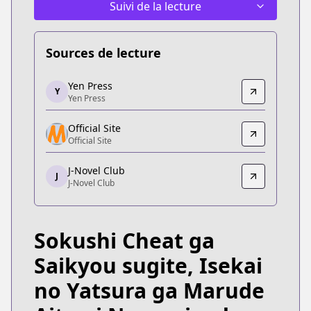
Suivi de la lecture
Sources de lecture
Yen Press
Yen Press
Y
Yen Press
Yen Press
https://yenpress.com/series/my-instant-death-abi
Official Site
Official Site
Official Site
Official Site
https://www.comic-earthstar.jp/detail/sokushichea
J-Novel Club
J
J-Novel Club
J-Novel Club
J-Novel Club
https://j-novel.club/series/my-instant-death-abil
Sokushi Cheat ga
Saikyou sugite, Isekai
no Yatsura ga Marude