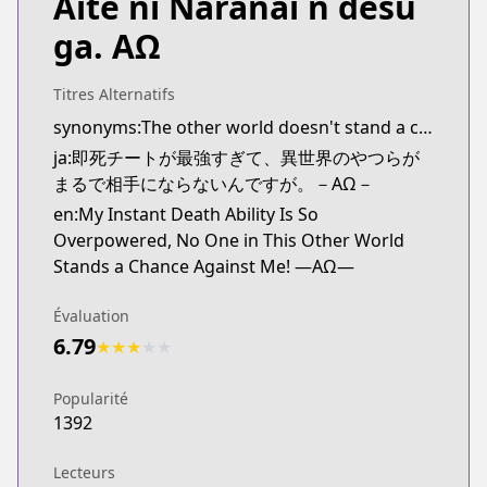
Aite ni Naranai n desu
ga. ΑΩ
Titres Alternatifs
synonyms:The other world doesn't stand a chance against the power of instant death
ja:即死チートが最強すぎて、異世界のやつらが
まるで相手にならないんですが。－AΩ－
en:My Instant Death Ability Is So
Overpowered, No One in This Other World
Stands a Chance Against Me! —AΩ—
Évaluation
6.79
★
★
★
★
★
Popularité
1392
Lecteurs