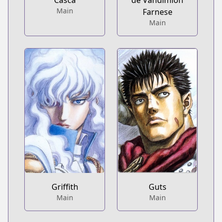
Casca
de Vandimion
Main
Farnese
Main
Griffith
Guts
Main
Main