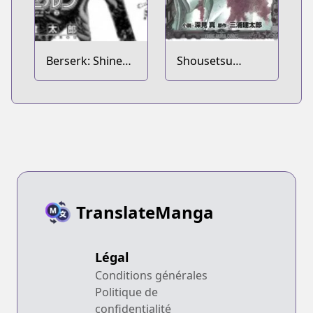
Berserk: Shinen
Shousetsu
no Kami 2
Berserk: Enryuu
no Kishi
TranslateManga
Légal
Conditions générales
Politique de
confidentialité